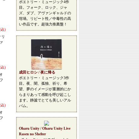
ポエトリー・ミュージック4作
目。フォーク、ロック、ジャ
ズ、ダブ、アヴァンギャルドの
坩堝。リピート性／中毒性の高
い作品です。超強力推薦盤！
税込)
オリ
ァ
税込)
成田ヒロシ / 夜に帰る
オ
ポエトリー・ミュージック3作
フ
目。夜、闇、孤独、祈り、希
望、夢のイメージが重層的にか
らまりあって感動を呼び起こし
ます。静謐でとても美しいアル
税込)
バム。
オ
フ
Oharu Unity / Oharu Unity Live
Rasen no Shelter