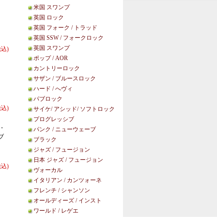
米国 スワンプ
英国 ロック
英国 フォーク / トラッド
英国 SSW / フォークロック
英国 スワンプ
税込)
ポップ / AOR
カントリーロック
サザン / ブルースロック
ハード / へヴィ
パブロック
税込)
サイケ/ アシッド/ ソフトロック
プログレッシブ
ニ・
パンク / ニューウェーブ
ブ
ブラック
ジャズ / フュージョン
日本 ジャズ / フュージョン
税込)
ヴォーカル
イタリアン / カンツォーネ
フレンチ / シャンソン
オールディーズ / インスト
ワールド / レゲエ