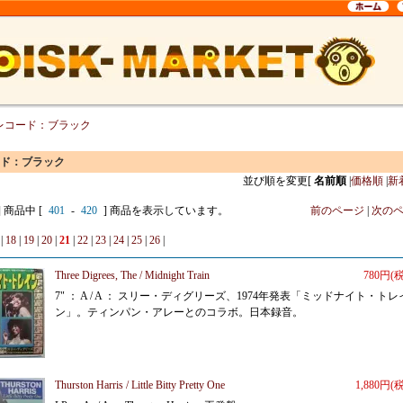
レコード：ブラック
ド：ブラック
並び順を変更
[
名前順
|
価格順
|
新
] 商品中 [
401
-
420
] 商品を表示しています。
前のページ
|
次の
|
18
|
19
|
20
|
21
|
22
|
23
|
24
|
25
|
26
|
Three Digrees, The / Midnight Train
780円(
7" ： A / A ： スリー・ディグリーズ、1974年発表「ミッドナイト・トレ
ン」。ティンパン・アレーとのコラボ。日本録音。
Thurston Harris / Little Bitty Pretty One
1,880円(