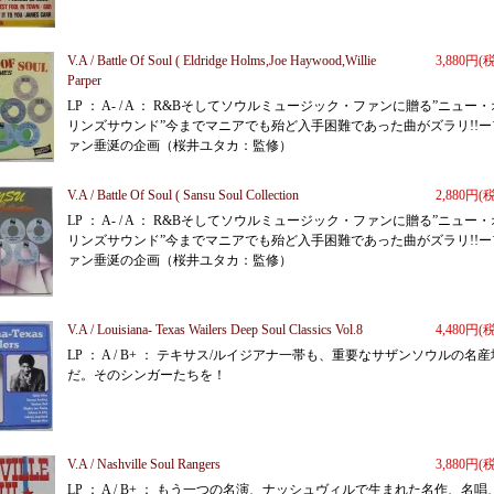
V.A / Battle Of Soul ( Eldridge Holms,Joe Haywood,Willie
3,880円(
Parper
LP ： A- / A ： R&Bそしてソウルミュージック・ファンに贈る”ニュー・
リンズサウンド”今までマニアでも殆ど入手困難であった曲がズラリ!!ー
ァン垂涎の企画（桜井ユタカ：監修）
V.A / Battle Of Soul ( Sansu Soul Collection
2,880円(
LP ： A- / A ： R&Bそしてソウルミュージック・ファンに贈る”ニュー・
リンズサウンド”今までマニアでも殆ど入手困難であった曲がズラリ!!ー
ァン垂涎の企画（桜井ユタカ：監修）
V.A / Louisiana- Texas Wailers Deep Soul Classics Vol.8
4,480円(
LP ： A / B+ ： テキサス/ルイジアナ一帯も、重要なサザンソウルの名産
だ。そのシンガーたちを！
V.A / Nashville Soul Rangers
3,880円(
LP ： A / B+ ： もう一つの名演、ナッシュヴィルで生まれた名作、名唱