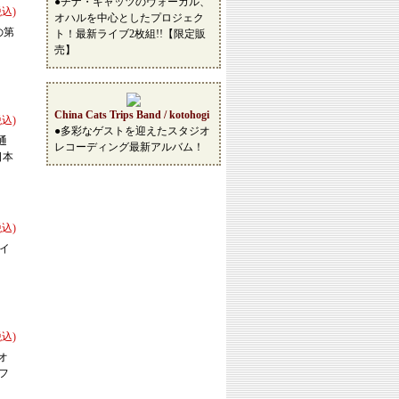
●チナ・キャッツのヴォーカル、
税込)
オハルを中心としたプロジェク
の第
ト！最新ライブ2枚組!!【限定販
売】
China Cats Trips Band / kotohogi
税込)
●多彩なゲストを迎えたスタジオ
通
レコーディング最新アルバム！
日本
税込)
ルイ
税込)
オ
フ