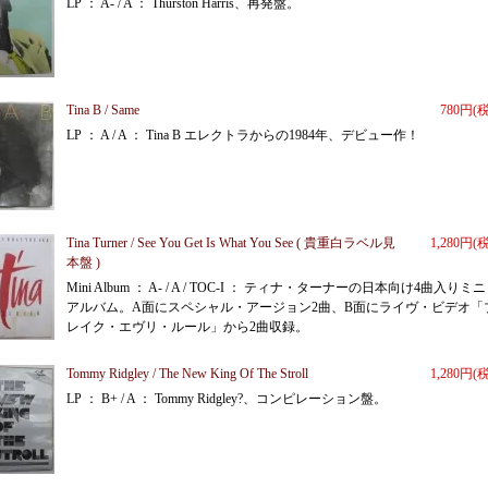
LP ： A- / A ： Thurston Harris、再発盤。
Tina B / Same
780円(
LP ： A / A ： Tina B エレクトラからの1984年、デビュー作！
Tina Turner / See You Get Is What You See ( 貴重白ラベル見
1,280円(
本盤 )
Mini Album ： A- / A / TOC-I ： ティナ・ターナーの日本向け4曲入りミ
アルバム。A面にスペシャル・アージョン2曲、B面にライヴ・ビデオ「
レイク・エヴリ・ルール」から2曲収録。
Tommy Ridgley / The New King Of The Stroll
1,280円(
LP ： B+ / A ： Tommy Ridgley?、コンピレーション盤。