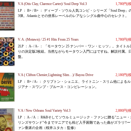
V.A (Otis Clay, Clarence Carter)/ Soul Deep Vol.3
1,780円(
LP ： B+ / B+ ： ディープ・ソウル人気コンピ・シリーズ「Soul Deep」
3弾。Atlanticとその傍系レーベルのレアなシングル曲中心のセレクト。
V. A. (Motawn) / 25 #1 Hits From 25 Years
1,780円(
2LP ： A- / A- ： 「モータウン 25 ナンバー・ワン・ヒッツ」。タイトル
りの決定版2枚組。当然ながらモータウン入門にはですね。解説付属。
盤。
V.A ( Clifton Chenier,Lightning Slim…)/ Bayou Drive
2,180円(
LP ： B+ / A- ： クリプトン・シェニエ、ライトニン・スリム他による
ジアナ・スワンプ・ブルース・コンピレーション。
V.A / New Orleans Soul Variety Vol.3
2,880円(
LP ： A- / A ： R&Bそしてソウルミュージック・ファンに贈る”ニュー・
リンズサウンド”今までマニアでも殆ど入手困難であった曲がズラリ!!ー
ァン垂涎の企画（桜井ユタカ：監修）