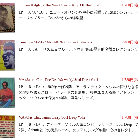
Tommy Ridgley / The New Orleans King Of The Stroll
1,780円(
LP ： A / A / CO ： ニュー・オリンジを中心に活躍したR&Bシンガー、
ー・リッジリー、Rounderからの編集盤。
True Fine MaMa / Mint'60-763 Singles Collection
2,480円(
LP ： A- / A ： リズム＆ブルー、,ソウル?R&B歴史的名盤コレクション?
V.A (James Carr, Dee Dee Warwick)/ Soul Deep Vol.1
1,780円(
LP ： B+ / B+ ： 1960年半ば以降、アトランティク・ソウルの限りなき
の歴史を綴るスロー・バラードの名演集。 桜井ユタカ監修『アトラン
ック・ソウル★★栄光の軌跡』再発シリーズ。
V.A (Otis Clay, James Carr)/ Soul Deep Vol.2
1,780円(
LP ： B+ / B+ ： ディープ・ソウル人気コンピ・シリーズ「Soul Deep」
2弾。Atlanticとその傍系レーベルのレアなシングル曲中心のセレクト。