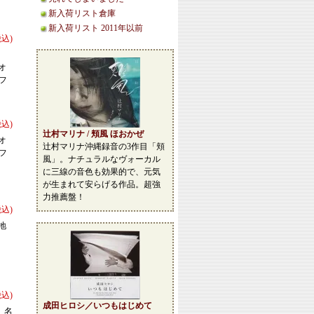
新入荷リスト倉庫
新入荷リスト 2011年以前
税込)
オ
フ
税込)
辻村マリナ / 頬風 ほおかぜ
オ
辻村マリナ沖縄録音の3作目「頬
フ
風」。ナチュラルなヴォーカル
に三線の音色も効果的で、元気
が生まれて安らげる作品。超強
力推薦盤！
税込)
地
税込)
成田ヒロシ／いつもはじめて
、名