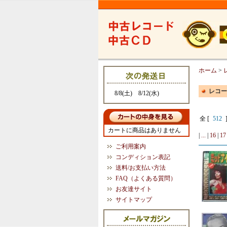
ホーム
>
レコー
8/8(土) 8/12(水)
全 [
512
カートに商品はありません
|
...
|
16
|
17
ご利用案内
コンディション表記
送料/お支払い方法
FAQ（よくある質問）
お友達サイト
サイトマップ