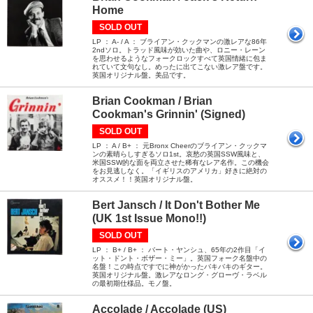
Home
SOLD OUT
LP ： A- / A ： ブライアン・クックマンの激レアな86年
2ndソロ。トラッド風味が効いた曲や、ロニー・レーン
を思わせるようなフォークロックすべて英国情緒に包ま
れていて文句なし。めったに出てこない激レア盤です。
英国オリジナル盤。美品です。
Brian Cookman / Brian
Cookman's Grinnin' (Signed)
SOLD OUT
LP ： A / B+ ： 元Bronx Cheerのブライアン・クックマ
ンの素晴らしすぎるソロ1st。哀愁の英国SSW風味と、
米国SSW的な面を両立させた稀有なレア名作。この機会
をお見逃しなく。「イギリスのアメリカ」好きに絶対の
オススメ！！英国オリジナル盤。
Bert Jansch / It Don't Bother Me
(UK 1st Issue Mono!!)
SOLD OUT
LP ： B+ / B+ ： バート・ヤンシュ、65年の2作目「イ
ット・ドント・ボザー・ミー」。英国フォーク名盤中の
名盤！この時点ですでに神がかったバキバキのギター。
英国オリジナル盤。激レアなロング・グローヴ・ラベル
の最初期仕様品。モノ盤。
Accolade / Accolade (US)