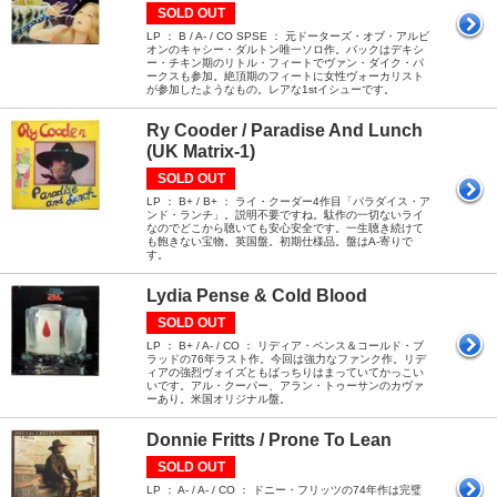
SOLD OUT
LP ： B / A- / CO SPSE ： 元ドーターズ・オブ・アルビ
オンのキャシー・ダルトン唯一ソロ作。バックはデキシ
ー・チキン期のリトル・フィートでヴァン・ダイク・パ
ークスも参加。絶頂期のフィートに女性ヴォーカリスト
が参加したようなもの。レアな1stイシューです。
Ry Cooder / Paradise And Lunch
(UK Matrix-1)
SOLD OUT
LP ： B+ / B+ ： ライ・クーダー4作目「パラダイス・ア
ンド・ランチ」。説明不要ですね。駄作の一切ないライ
なのでどこから聴いても安心安全です。一生聴き続けて
も飽きない宝物。英国盤。初期仕様品。盤はA-寄りで
す。
Lydia Pense & Cold Blood
SOLD OUT
LP ： B+ / A- / CO ： リディア・ペンス＆コールド・ブ
ラッドの76年ラスト作。今回は強力なファンク作。リデ
ィアの強烈ヴォイズともばっちりはまっていてかっこい
いです。アル・クーパー、アラン・トゥーサンのカヴァ
ーあり。米国オリジナル盤。
Donnie Fritts / Prone To Lean
SOLD OUT
LP ： A- / A- / CO ： ドニー・フリッツの74年作は完璧