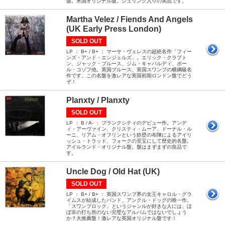
盤。米国オリジナル盤。シュリンク入りの美品です。
Martha Velez / Fiends And Angels
(UK Early Press London)
SOLD OUT
LP ： B+ / B+ ： マーサ・ヴェレスの超絶名作「フィー
ンズ・アンド・エンジェルズ」。エリック・クラプト
ン、ジャック・ブルース、ジム・キャパルディ、ポー
ル・コゾフ他。英国ブルース、英国スワンプの横綱級名
作です。この名盤を激レアな英国初期ロンドン盤でどう
ぞ！
Planxty / Planxty
SOLD OUT
LP ： B / A- ： プランクシティのデビュー作。アンデ
ィ・アーヴァイン、クリスティ・ムーア、ドーナル・ル
ーニ、リアム・オフリンという鉄壁の布陣によるアイリ
ッシュ・トラッド、フォークの至宝にして歴史的名盤。
アイルランド・オリジナル盤。盤はまずまずの良品で
す。
Uncle Dog / Old Hat (UK)
SOLD OUT
LP ： B+ / B+ ： 英国スワンプ界の女王キャロル・グラ
イムスが結成したバンド、アンクル・ドッグの唯一作。
「スワンプロック」というジャンルが好きな人には、ほ
ぼ非の打ち所のない完璧なアルバムではないでしょう
か？大推薦盤！激レアな英国オリジナル盤です！