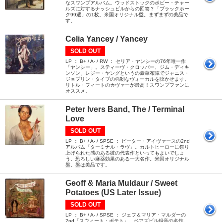
なスワンプアルバム。ウッドストックのボビー・チャー
ルズに対するナッシュビルからの回答？「ブラックホー
ク99選」の1枚。米国オリジナル盤。まずまずの美品で
す。
Celia Yancey / Yancey
SOLD OUT
LP ： B+ / A- / RW ： セリア・ヤンシーの76年唯一作
「ヤンシー」。スティーヴ・クロッパー、ジム・ディキ
ンソン、レジー・ヤングというの豪華布陣でジャニス・
ジョプリン・タイプの強靭なヴォーカルを聴かせます。
リトル・フィートのカヴァーが最高！スワンプファンに
オススメ。
Peter Ivers Band, The / Terminal
Love
SOLD OUT
LP ： B+ / A- / SPSE ： ピーター・アイヴァースの2nd
アルバム「ターミナル・ラヴ」。カルトヒーローに祭り
上げられた感のある彼の代表作といってもよいでしょ
う。恐ろしい麻薬効果のある一大名作。米国オリジナル
盤。盤は美品です。
Geoff & Maria Muldaur / Sweet
Potatoes (US Later Issue)
SOLD OUT
LP ： B+ / A- / SPSE ： ジェフ＆マリア・マルダーの
2nd「スウィート・ポテト」。ベアズビル録音の名作。