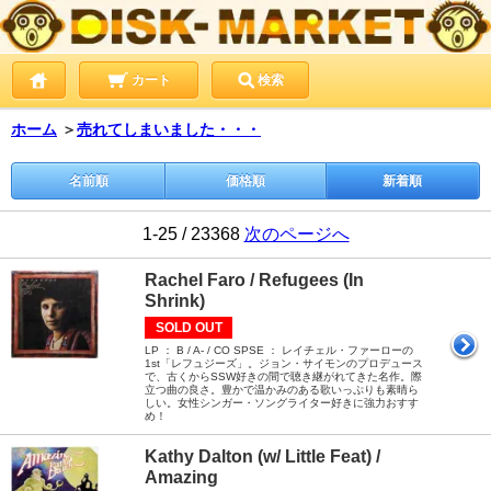
カート
検索
ホーム
＞
売れてしまいました・・・
名前順
価格順
新着順
1-25 / 23368
次のページへ
Rachel Faro / Refugees (In
Shrink)
SOLD OUT
LP ： B / A- / CO SPSE ： レイチェル・ファーローの
1st「レフュジーズ」。ジョン・サイモンのプロデュース
で、古くからSSW好きの間で聴き継がれてきた名作。際
立つ曲の良さ。豊かで温かみのある歌いっぷりも素晴ら
しい。女性シンガー・ソングライター好きに強力おすす
め！
Kathy Dalton (w/ Little Feat) /
Amazing