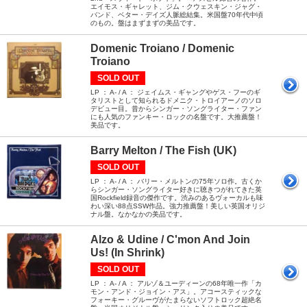
エイモス・ギャレット、ジム・クウェスキン・ジャグ・
バンド、ベター・デイズ人脈総結集。米国盤70年代中頃
のもの。盤はまずまずの美品です。
Domenic Troiano / Domenic
Troiano
SOLD OUT
LP ： A- / A ： ジェイムス・ギャングやゲス・フーのギ
タリストとして知られるドメニク・トロイアーノのソロ
デビュー目。昔からシンガー・ソングライター・ファン
にも人気のファンキー・ロックの名盤です。大推薦盤！
美品です。
Barry Melton / The Fish (UK)
SOLD OUT
LP ： A- / A ： バリー・メルトンの75年ソロ作。古くか
らシンガー・ソングライター好きに聴きつがれてきた英
国Rockfield録音の傑作です。渋みのあるヴォーカルも味
わい深い88点SSW作品。強力推薦盤！美しい英国オリジ
ナル盤。なかなかの美品です。
Alzo & Udine / C'mon And Join
Us! (In Shrink)
SOLD OUT
LP ： A- / A ： アルゾ＆ユーディーンの68年唯一作「カ
モン・アンド・ジョイン・アス」。アコースティックな
フォーキー・グルーヴがたまらないソフトロック超絶名