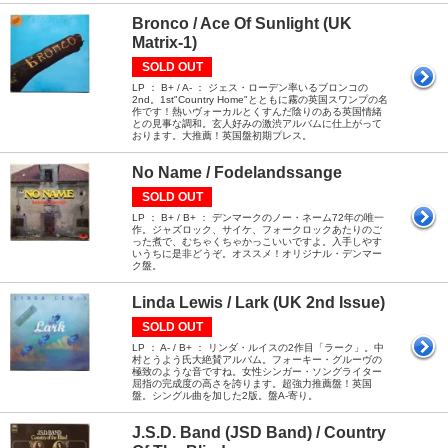
Bronco / Ace Of Sunlight (UK
Matrix-1)
SOLD OUT
LP ： B+ / A- ： ジェス・ローデン率いるブロンコの
2nd。1st"Country Home"とともに霧の英国スワンプの名
作です！熱いヴォーカルとくすんだ陰りのある英国情緒
との見事な調和。玄人好みの激渋アルバムに仕上がって
おります。大推薦！英国盤初期プレス。
No Name / Fodelandssange
SOLD OUT
LP ： B+ / B+ ： デンマークのノー・ネーム72年の唯一
作。ジャズロック、サイケ、フォークロックあたりのご
った煮で、むちゃくちゃかっこいいですよ。入手しやす
いうちに是非どうぞ。オススメ！オリジナル・デンマー
ク盤。
Linda Lewis / Lark (UK 2nd Issue)
SOLD OUT
LP ： A- / B+ ： リンダ・ルイスの2作目「ラーク」。中
村とうよう氏大絶賛アルバム。フォーキー・グルーヴの
極致のような音ですね。女性シンガー・ソングライター
屈指の完成度の高さを誇ります。超強力推薦盤！英国
盤。シングル曲を加した2版。盤A-寄り。
J.S.D. Band (JSD Band) / Country