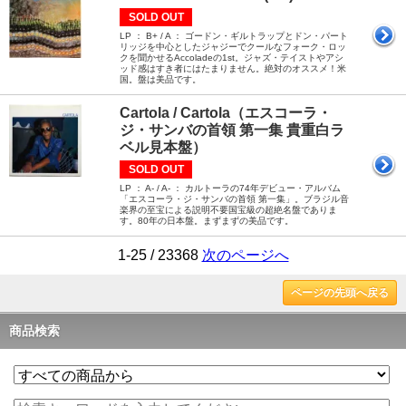
SOLD OUT
LP ： B+ / A ： ゴードン・ギルトラップとドン・パート
リッジを中心としたジャジーでクールなフォーク・ロッ
クを聞かせるAccoladeの1st。ジャズ・テイストやアシ
ッド感はすき者にはたまりません。絶対のオススメ！米
国。盤は美品です。
Cartola / Cartola（エスコーラ・
ジ・サンバの首領 第一集 貴重白ラ
ベル見本盤）
SOLD OUT
LP ： A- / A- ： カルトーラの74年デビュー・アルバム
「エスコーラ・ジ・サンバの首領 第一集」。ブラジル音
楽界の至宝による説明不要国宝級の超絶名盤でありま
す。80年の日本盤。まずまずの美品です。
1-25 / 23368
次のページへ
ページの先頭へ戻る
商品検索