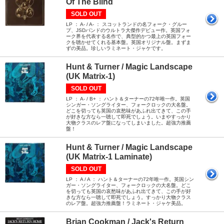
Of The Blind
SOLD OUT
LP ： A- / A- ： スコットランドの名フォーク・グルー
プ、JSDバンドのウルトラ大傑作デビュー作。英国フォ
ーク界を代表する名作で、典型的かつ最上の英国フォー
クを聴かせてくれる基本盤。英国オリジナル盤。まずま
ずの美品。珍しいラミネート・ジャケです。
Hunt & Turner / Magic Landscape
(UK Matrix-1)
SOLD OUT
LP ： A- / B+ ： ハント＆ターナーの72年唯一作。英国
シンガー・ソングライター、フォークロックの大名盤。
どこを切っても英国の哀愁味があふれ出てきて、この手
が好きな方なら一聴して即死でしょう。いまやすっかり
大物クラスのレア盤になってしまいました。超強力推薦
盤！
Hunt & Turner / Magic Landscape
(UK Matrix-1 Laminate)
SOLD OUT
LP ： A / A ： ハント＆ターナーの72年唯一作。英国シン
ガー・ソングライター、フォークロックの大名盤。どこ
を切っても英国の哀愁味があふれ出てきて、この手が好
きな方なら一聴して即死でしょう。すっかり大物クラス
のレア盤。超強力推薦盤！ラミネート・ジャケ美品。
Brian Cookman / Jack's Return