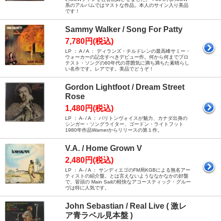
系のアルバムではマストな作品。本人のサイン入り美品
です！
Sammy Walker / Song For Patty
7,780円(税込)
LP ： A / A ： ディランズ・チルドレンの最高峰サミー・
ウォーカーの記念すべきデビュー作。何から何までプロ
テスト・ソングの60年代の雰囲気に満ち満ちた素晴らし
い名作です。レアです。美品でどうぞ！
Gordon Lightfoot / Dream Street
Rose
1,480円(税込)
LP ： A- / A ： バリトンヴォイスが魅力、カナダ出身の
シンガー・ソングライター、ゴードン・ライトフット
1980年作品Warnerからリリースの第１作。
V.A. / Home Grown V
2,480円(税込)
LP ： A- / A ： サンディエゴのFM局KGBによる無名アー
ティストの紹介盤。とは言えないようななかなかの好盤
で、冒頭の Main Sailの軽快なアコースティック・グルー
ヴは特に人気です。
John Sebastian / Real Live ( 激レ
ア青ラベル見本盤 )