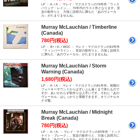
LP ： A- / A ： マレイ・マクロクランの78年作「ウィス
パリング・レイン」。70年代のラスト作となります。安
定の歌作りと、力強く説得力に満ちた「あのヴォーカ
ル」がたまりませんね。
Murray McLauchlan / Timberline
(Canada)
780円(税込)
LP ： B+ / A- / WOC ： マレイ・マクロクランの83年作
「ティンバーライン」。安定の歌作りと、力強く説得力
に満ちた「あのヴォーカル」がたまりませんね。
Murray McLauchlan / Storm
Warning (Canada)
1,680円(税込)
LP ： A- / A ： マレイ・マクロクランの81年作。初期の
フォーキーサウンドからはずいぶん遠くまで来たもので
すが、あいかわらず歌作りは上手いです。それに「あの
ヴォーカル」はしっかりと堪能できます。オリジナルカ
ナダ盤。
Murray McLauchlan / Midnight
Break (Canada)
780円(税込)
LP ： A- / A- ： マレイ・マクロクランの85年作「ミッド
ナイト・ブレーク」。安定の歌作りと、力強く説得力に
満ちた「あのヴォーカル」がたまりませんね。