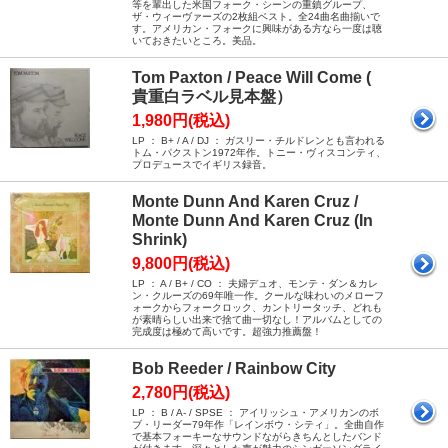
等を輩出した米国フォーク・シーンの重鎮グループ、
ザ・ウィーヴァーズの2枚組ベスト。全24曲名曲揃いで
す。アメリカン・フォークに興味がある方なら一度は聴
いておきたいところ。美品。
Tom Paxton / Peace Will Come (
貴重白ラベル見本盤）
1,980円(税込)
LP ： B+ / A / DJ ： ガスリー・チルドレンとも言われる
トム・パクストン1972年作。トニー・ヴィスコンティ、
プロデュースでイギリス録音。
Monte Dunn And Karen Cruz /
Monte Dunn And Karen Cruz (In
Shrink)
9,800円(税込)
LP ： A / B+ / CO ： 夫婦デュオ、モンテ・ダン＆カレ
ン・クルーズの69年唯一作。クールな味わいのメローフ
ォークからフォークロック、カントリータッチ、どれも
が素晴らしい出来で捨て曲一切なし！アルバムとしての
完成度は極めて高いです。超強力推薦盤！
Bob Reeder / Rainbow City
2,780円(税込)
LP ： B / A- / SPSE ： アイリッシュ・アメリカンのボ
ブ・リーダー79年作「レインボウ・シティ」。全曲自作
で基本フォーキーなサウンドながらきちんとしたバンド