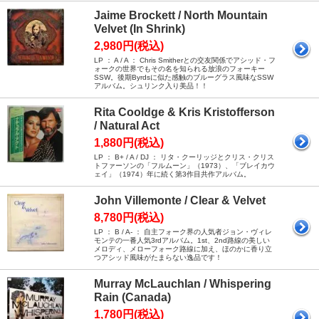
Jaime Brockett / North Mountain
Velvet (In Shrink)
2,980円(税込)
LP ： A / A ： Chris Smitherとの交友関係でアシッド・フ
ォークの世界でもその名を知られる放浪のフォーキー
SSW。後期Byrdsに似た感触のブルーグラス風味なSSW
アルバム。シュリンク入り美品！！
Rita Cooldge & Kris Kristofferson
/ Natural Act
1,880円(税込)
LP ： B+ / A / DJ ： リタ・クーリッジとクリス・クリス
トファーソンの「フルムーン」（1973）、「ブレイカウ
ェイ」（1974）年に続く第3作目共作アルバム。
John Villemonte / Clear & Velvet
8,780円(税込)
LP ： B / A- ： 自主フォーク界の人気者ジョン・ヴィレ
モンテの一番人気3rdアルバム。1st、2nd路線の美しい
メロディ、メローフォーク路線に加え、ほのかに香り立
つアシッド風味がたまらない逸品です！
Murray McLauchlan / Whispering
Rain (Canada)
1,780円(税込)