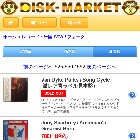
カート
検索
ホーム
＞
レコード：米国 SSW / フォーク
名前順
価格順
新着順
前のページへ
526-550 / 652
次のページへ
Van Dyke Parks / Song Cycle
(激レア青ラベル見本盤）
SOLD OUT
LP ： B / A- / DJ ： ヴァン・ダイク・パークスのデビュ
ー作「ソング・サイクル」。短期間しか存在しない初期
日本ワーナーの激レア青ラベルのプロモ盤です！！まさ
に一期一会の貴重盤！
Joey Scarbury / American's
Grearest Hero
780円(税込)