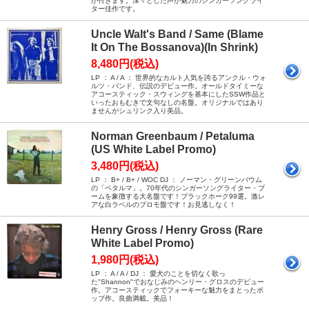
が付きます。深々とした声が魅力のシンガーソングライ
ター佳作です。
Uncle Walt's Band / Same (Blame
It On The Bossanova)(In Shrink)
8,480円(税込)
LP ： A / A ： 世界的なカルト人気を誇るアンクル・ウォ
ルツ・バンド、伝説のデビュー作。オールドタイミーな
アコースティック・スウィングを基本にしたSSW作品と
いったおもむきで文句なしの名盤。オリジナルではあり
ませんがシュリンク入り美品。
Norman Greenbaum / Petaluma
(US White Label Promo)
3,480円(税込)
LP ： B+ / B+ / WOC DJ ： ノーマン・グリーンバウム
の「ペタルマ」。70年代のシンガーソングライター・ブ
ームを象徴する大名盤です！ブラックホーク99選。激レ
アな白ラベルのプロモ盤です！お見逃しなく！
Henry Gross / Henry Gross (Rare
White Label Promo)
1,980円(税込)
LP ： A / A / DJ ： 愛犬のことを切なく歌っ
た"Shannon"でおなじみのヘンリー・グロスのデビュー
作。アコースティックでフォーキーな魅力をまとったポ
ップ作。良曲満載。美品！