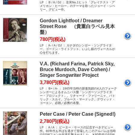
LP ： B / A / DJ ： 全米No.1ヒット「グレイテスト・ア
メリカン・ヒーロー」のテーマを歌ったジョーイ・シベ
リー、デビュー作。
Gordon Lightfoot / Dreamer
Street Rose （貴重白ラベル見本
盤）
780円(税込)
LP ： A- / A / DJ ： カナダのシンガー・ソングライタ
ー、ゴードン・ライトフット、いぶし銀のヴォーカルが
心を打ちます。
V.A. (Richard Farina, Patrick Sky,
Bruce Murdoch, Dave Cohen) /
Singer Songwriter Project
3,780円(税込)
LP ： B+ / A- ： 1965年当時の新進気鋭の4人のフォーク
シンガーによるオムニバス盤「シンガーソングライタ
ー・プロジェクト」。リチャード・ファリーニャ、パト
リック・スカイ、ブルース・マードック、デヴィッド・
コーエン。必聴／必携の名盤。
Peter Case / Peter Case (Signed!)
2,780円(税込)
LP ： A / A ： ピーター・ケースの記念すべきデビュー
作。80年代も半ばを過ぎて登場したこのアルバムは当時
のSSWファンを狂喜乱舞させました。￥80年代のSSW