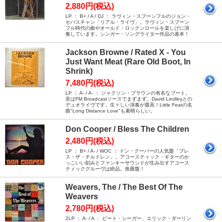
2,880円(税込)
LP ： B+ / A / DJ ： ラヴィン・スプーンフルのジョン・
セバスチャン「リアル・ライヴ」。ラヴィン・スプーン
フル時代の曲やオールド・ロックンロールを楽しげに演
奏しています。シンガー・ソングライター作品の基本！
Jackson Browne / Rated X - You
Just Want Meat (Rare Old Boot, In
Shrink)
7,480円(税込)
LP ： A- / A- ： ジャクソン・ブラウンの有名なブート。
音はFM Broadcastソースでまずまず。David Lindleyとの
デュオライヴです。生々しい演奏が最高！Little Featの名
曲"Long Distance Love"も素晴らしい。
Don Cooper / Bless The Children
2,480円(税込)
LP ： B+ / A- / WOC ： ドン・クーパーの人気盤「ブレ
ス・ザ・チルドレン」。アコースティック・ギターのか
っこいい刻みとファンキーサウンドが生み出すアコース
ティックグルーヴは絶品。推薦盤！
Weavers, The / The Best Of The
Weavers
2,780円(税込)
2LP ： A- / A ： ピート・シーガー、エリック・ダーリン