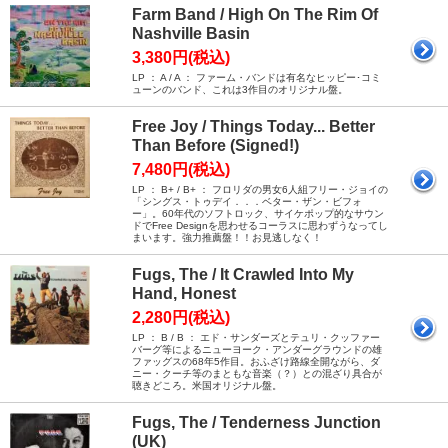
Farm Band / High On The Rim Of
Nashville Basin
3,380円(税込)
LP ： A / A ： ファーム・バンドは有名なヒッピー･コミ
ューンのバンド、これは3作目のオリジナル盤。
Free Joy / Things Today... Better
Than Before (Signed!)
7,480円(税込)
LP ： B+ / B+ ： フロリダの男女6人組フリー・ジョイの
「シングス・トゥデイ．．．ベター・ザン・ビフォ
ー」。60年代のソフトロック、サイケポップ的なサウン
ドでFree Designを思わせるコーラスに思わずうなってし
まいます。強力推薦盤！！お見逃しなく！
Fugs, The / It Crawled Into My
Hand, Honest
2,280円(税込)
LP ： B / B ： エド・サンダーズとテュリ・クッファー
バーグ等によるニューヨーク・アンダーグラウンドの雄
ファッグスの68年5作目。おふざけ路線全開ながら、ダ
ニー・クーチ等のまともな音楽（？）との混ざり具合が
聴きどころ。米国オリジナル盤。
Fugs, The / Tenderness Junction
(UK)