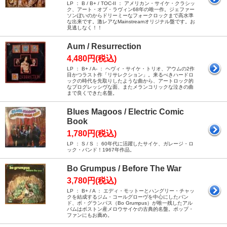
LP ： B / B+ / TOC-II ： アメリカン・サイケ・クラシッ
ク、アート・オブ・ラヴィン68年の唯一作。ジェファー
ソンぽいのからドリーミーなフォークロックまで高水準
な出来です。激レアなMainstreamオリジナル盤です。お
見逃しなく！！
Aum / Resurrection
4,480円(税込)
LP ： B+ / A- ： ヘヴィ・サイケ・トリオ、アウムの2作
目かつラスト作「リサレクション」。来るべきハードロ
ックの時代を先取りしたような曲から、アートロック的
なプログレッシヴな面、またメランコリックな泣きの曲
まで良くできた名盤。
Blues Magoos / Electric Comic
Book
1,780円(税込)
LP ： S / S ： 60年代に活躍したサイケ、ガレージ・ロ
ック・バンド！1967年作品。
Bo Grumpus / Before The War
3,780円(税込)
LP ： B+ / A ： エディ・モットーとハングリー・チャッ
クを結成するジム・コールグローヴを中心にしたバン
ド、ボ・グランパス（Bo Grumpus）が唯一残したアル
バムはボストン産メロウサイケの古典的名盤。ポップ・
ファンにもお薦め。