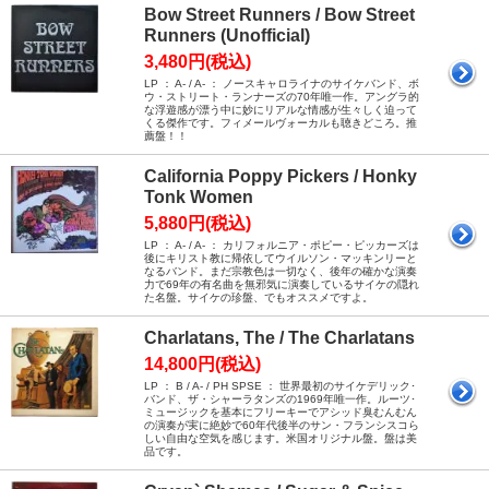
Bow Street Runners / Bow Street
Runners (Unofficial)
3,480円(税込)
LP ： A- / A- ： ノースキャロライナのサイケバンド、ボ
ウ・ストリート・ランナーズの70年唯一作。アングラ的
な浮遊感が漂う中に妙にリアルな情感が生々しく迫って
くる傑作です。フィメールヴォーカルも聴きどころ。推
薦盤！！
California Poppy Pickers / Honky
Tonk Women
5,880円(税込)
LP ： A- / A- ： カリフォルニア・ポピー・ピッカーズは
後にキリスト教に帰依してウイルソン・マッキンリーと
なるバンド。まだ宗教色は一切なく、後年の確かな演奏
力で69年の有名曲を無邪気に演奏しているサイケの隠れ
た名盤。サイケの珍盤、でもオススメですよ。
Charlatans, The / The Charlatans
14,800円(税込)
LP ： B / A- / PH SPSE ： 世界最初のサイケデリック･
バンド、ザ・シャーラタンズの1969年唯一作。ルーツ･
ミュージックを基本にフリーキーでアシッド臭むんむん
の演奏が実に絶妙で60年代後半のサン・フランシスコら
しい自由な空気を感じます。米国オリジナル盤。盤は美
品です。