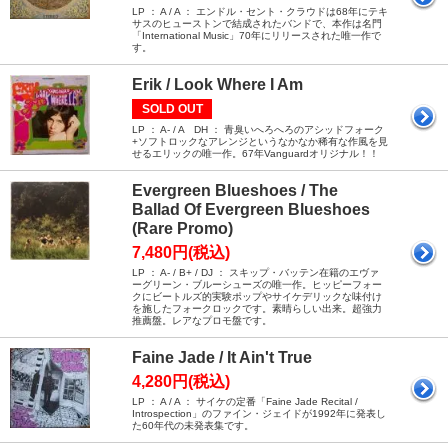
LP ： A / A ： エンドル・セント・クラウドは68年にテキ
サスのヒューストンで結成されたバンドで、本作は名門
「International Music」70年にリリースされた唯一作で
す。
Erik / Look Where I Am
SOLD OUT
LP ： A- / A DH ： 青臭いへろへろのアシッドフォーク
+ソフトロックなアレンジというなかなか稀有な作風を見
せるエリックの唯一作。67年Vanguardオリジナル！！
Evergreen Blueshoes / The
Ballad Of Evergreen Blueshoes
(Rare Promo)
7,480円(税込)
LP ： A- / B+ / DJ ： スキップ・バッテン在籍のエヴァ
ーグリーン・ブルーシューズの唯一作。ヒッピーフォー
クにビートルズ的実験ポップやサイケデリックな味付け
を施したフォークロックです。素晴らしい出来。超強力
推薦盤。レアなプロモ盤です。
Faine Jade / It Ain't True
4,280円(税込)
LP ： A / A ： サイケの定番「Faine Jade Recital /
Introspection」のファイン・ジェイドが1992年に発表し
た60年代の未発表集です。