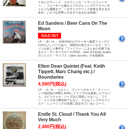
てきたデヴィッド・スタウトンの「トランスフォーマ
ー」。フォーキーな曲からプログレッシヴでアヴァンギ
ャルドな展開まで、一大サイケデリック絵巻を見せる大
名作。いびつな世界に引きずり込まれる快感！
Ed Sanders / Beer Cans On The
Moon
SOLD OUT
LP ： B+ / A ： 60年代NYのアナーキー集団ファッグス
の中心メンバーであり、同時代の奇人チャールズ・マン
ソンが起した事件を『ファミリー』にまとめた作家であ
るエド・サンダースのソロ2作目。Jake & Family Jewles
のジェイク・ヤコブス（Jake Jacobs）が全面参加。
Elton Dean Quintet (Feat. Keith
Tippett, Marc Charig etc.) /
Boundaries
4,580円(税込)
LP ： A- / A ： エルトン・ディーンがキース・ティッペ
ット他旧知の仲間と80年にドイツでのみ発表したアルバ
ム。スピリチャル・ジャズほど深刻じゃないし、フリ
ー・ジャズほど概念的でもない、そんなインプロヴァイ
ズド・ミュージックが自然に刻まれているレコード。
Endle St. Cloud / Thank You All
Very Much
2,480円(税込)