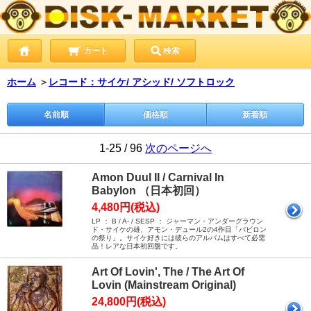
カート
検索
ホーム
＞
レコード：サイケ/ アシッド/ ソフトロック
名前順
価格順
新着順
1-25 / 96
次のページへ
Amon Duul II / Carnival In
Babylon （日本初回）
4,480円(税込)
LP ： B / A- / SESP ： ジャーマン・アンダーグラウン
ド・サイケの雄、アモン・デュール2の4作目「バビロン
の祭り」。サイケ好きには彼らのアルバムはすべて必需
品！レアな日本初回盤です。
Art Of Lovin', The / The Art Of
Lovin (Mainstream Original)
24,800円(税込)