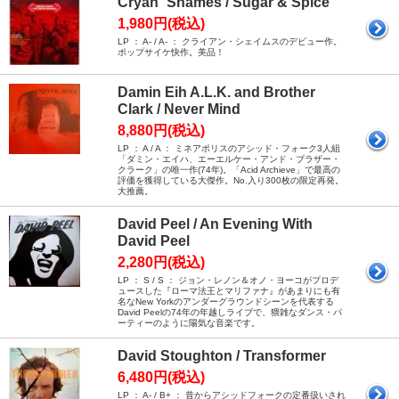
Cryan` Shames / Sugar & Spice
1,980円(税込)
LP ： A- / A- ： クライアン・シェイムスのデビュー作。
ポップサイケ快作。美品！
Damin Eih A.L.K. and Brother
Clark / Never Mind
8,880円(税込)
LP ： A / A ： ミネアポリスのアシッド・フォーク3人組
「ダミン・エイハ、エーエルケー・アンド・ブラザー・
クラーク」の唯一作(74年)。「Acid Archieve」で最高の
評価を獲得している大傑作。No.入り300枚の限定再発。
大推薦。
David Peel / An Evening With
David Peel
2,280円(税込)
LP ： S / S ： ジョン・レノン＆オノ・ヨーコがプロデ
ュースした『ローマ法王とマリファナ』があまりにも有
名なNew Yorkのアンダーグラウンドシーンを代表する
David Peelの74年の年越しライブで、猥雑なダンス・パ
ーティーのように陽気な音楽です。
David Stoughton / Transformer
6,480円(税込)
LP ： A- / B+ ： 昔からアシッドフォークの定番扱いされ