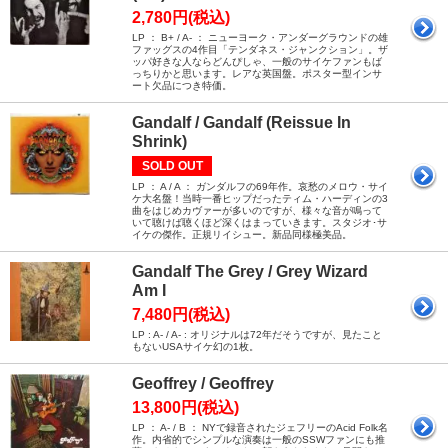
2,780円(税込)
LP ： B+ / A- ： ニューヨーク・アンダーグラウンドの雄
ファッグスの4作目「テンダネス・ジャンクション」。ザ
ッパ好きな人ならどんぴしゃ、一般のサイケファンもば
っちりかと思います。レアな英国盤。ポスター型インサ
ート欠品につき特価。
Gandalf / Gandalf (Reissue In
Shrink)
SOLD OUT
LP ： A / A ： ガンダルフの69年作。哀愁のメロウ・サイ
ケ大名盤！当時一番ヒップだったティム・ハーディンの3
曲をはじめカヴァーが多いのですが、様々な音が鳴って
いて聴けば聴くほど深くはまっていきます。スタジオ･サ
イケの傑作。正規リイシュー。新品同様極美品。
Gandalf The Grey / Grey Wizard
Am I
7,480円(税込)
LP : A- / A- : オリジナルは72年だそうですが、見たこと
もないUSAサイケ幻の1枚。
Geoffrey / Geoffrey
13,800円(税込)
LP ： A- / B ： NYで録音されたジェフリーのAcid Folk名
作。内省的でシンプルな演奏は一般のSSWファンにも推