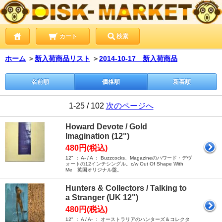
カート
検索
ホーム
＞
新入荷商品リスト
＞
2014-10-17 新入荷商品
名前順
価格順
新着順
1-25 / 102
次のページへ
Howard Devote / Gold
Imagination (12")
480円(税込)
12" ： A- / A ： Buzzcocks、Magazineのハワード・デヴ
ォートの12インチシングル。c/w Out Of Shape With
Me 英国オリジナル盤。
Hunters & Collectors / Talking to
a Stranger (UK 12")
480円(税込)
12" ： A / A- ： オーストラリアのハンターズ＆コレクタ