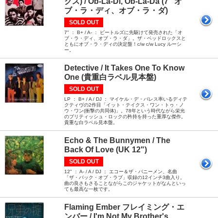
クス) / Ob-La-Di, Ob-La-Da (7" オ
ブ・ラ・ディ、オブ・ラ・ダ)
SOLD OUT
7" ： B+ / A- ： ビートルズに先駆けて発売された「オ
ブ・ラ・ディ、オブ・ラ・ダ」。ザ・ベッドロックスと
ともにオブ・ラ・ディの決定盤！c/w c/w Lucy ルーシ
ー。
Detective / It Takes One To Know
One (貴重白ラベル見本盤)
SOLD OUT
LP ： B+ / A / DJ ： マイケル・デ・バレス率いるディテ
クティヴの2作目「イット・テイクス・ワン・トゥ・ノ
ウ・ワン(衝撃の共同体)」。78年という時代ながら栄光
のブリティッシュ・ロックの矜持を持った重厚な傑作。
貴重な白ラベル見本盤。
Echo & The Bunnymen / The
Back Of Love (UK 12")
SOLD OUT
12" ： A- / A / DJ ： エコー＆ザ・バニーメン、名曲
「ザ・バック・オブ・ラブ」収録の12インチ3曲入り。
曲の良さもさることながらこのジャケットがなんといっ
ても最高な一枚です。
Flaming Ember フレイミング・エ
ンバー / I'm Not My Brother's