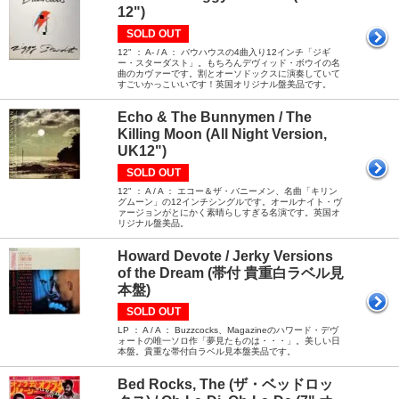
12")
SOLD OUT
12" ： A- / A ： バウハウスの4曲入り12インチ「ジギ
ー・スターダスト」。もちろんデヴィッド・ボウイの名
曲のカヴァーです。割とオーソドックスに演奏していて
すごいかっこいいです！英国オリジナル盤美品です。
Echo & The Bunnymen / The
Killing Moon (All Night Version,
UK12")
SOLD OUT
12" ： A / A ： エコー＆ザ・バニーメン、名曲「キリン
グムーン」の12インチシングルです。オールナイト・ヴ
ァージョンがとにかく素晴らしすぎる名演です。英国オ
リジナル盤美品。
Howard Devote / Jerky Versions
of the Dream (帯付 貴重白ラベル見
本盤)
SOLD OUT
LP ： A / A ： Buzzcocks、Magazineのハワード・デヴ
ォートの唯一ソロ作「夢見たものは・・・」。美しい日
本盤。貴重な帯付白ラベル見本盤美品です。
Bed Rocks, The (ザ・ベッドロッ