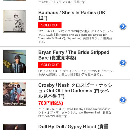
ーズの12インチシングル。美品です。
Bauhaus / She's In Parties (UK
12")
SOLD OUT
12" ： A- / A ： バウハウス83年の3曲入り12インチ。c/w
アルバム未収録 Here's The Dub (Special Effects By
"Loonatik & Drinks"), Departure。英国オリジナル盤美品
です。
Bryan Ferry / The Bride Stripped
Bare (貴重見本盤)
SOLD OUT
LP ： A / A / DJ ： ブライアン・フェリーのソロ「ベール
をぬいだ花嫁」。美しい日本盤レアな見本盤です。
Crosby / Nash クロスビー・ナッシ
ュ / Out Of The Darkness (白ラベ
ル見本盤 7")
780円(税込)
7" ： B+ / A- / DJ ： David Crosby / Graham Nashのア
ウト・オブ・ザ・ダークネス。c/w Broken Bird 貴重な
白ラベルの見本盤です。
Doll By Doll / Gypsy Blood (貴重