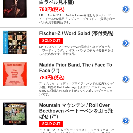
白ラベル見本盤)
780円(税込)
LP ： A- / A / DJ ： Jackie Levenを擁したドール・バ
イ・ドールの2作目「ジプシー・ブラッド」。貴重な白ラ
ベルの見本盤美品です。
Fischer-Z / Word Salad (帯付美品)
SOLD OUT
LP ： A / A ： フィッシャーZの記念すべきデビュー作
「ワード・サラダ」。ポストパンクのあらゆる要素をは
らんだ名作です。帯付美品。
Maddy Prior Band, The / Face To
Face (7")
780円(税込)
7" ： A- / A- ： マディ・プライア・バンドの82年シング
ル盤。B面の Half Listening は次作アルバム Going for
Glory に収録される曲ですがミックス違いのヴァージョ
ンです。
Mountain マウンテン / Roll Over
Beethoven ベートーベンをぶっ飛
ばせ (7")
SOLD OUT
7" ： B+ / A- ： レズリー・ウエスト、フェリックス・パ