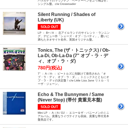
パラルディのマウンテン「ベートーベンをぶっ飛ばせ」
シングル盤。c/w Crossroader
Silent Running / Shades of
Liberty (UK)
SOLD OUT
LP ： B+ / A ： 北アイルランドのサイレント・ランニン
グ、デビュー作「シェーズ・オブ・リバティ」。憂いに
満ちたネオサイケ名作。英国オリジナル盤。
Tonics, The (ザ・トニックス) / Ob-
La-Di, Ob-La-Da (7" オブ・ラ・デ
ィ、オブ・ラ・ダ)
780円(税込)
7" ： A- / A- ： ビートルズに先駆けて発売された「オ
ブ・ラ・ディ、オブ・ラ・ダ」。トニックスとともにオ
ブ・ラ・ディの決定盤！c/w Little Liza Jane リトル・リ
ーザ・ジェーン。
Echo & The Bunnymen / Same
(Never Stop) (帯付 貴重見本盤)
SOLD OUT
Mini LP ： A- / A / DJ ： エコー＆ザ・バニーメンのミニ
アルバム。貴重なライヴテイクも収録。貴重な帯付見本
盤美品です。