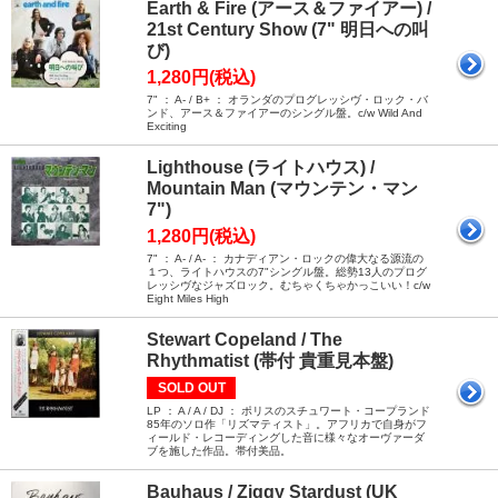
Earth & Fire (アース＆ファイアー) /
21st Century Show (7" 明日への叫
び)
1,280円(税込)
7" ： A- / B+ ： オランダのプログレッシヴ・ロック・バ
ンド、アース＆ファイアーのシングル盤。c/w Wild And
Exciting
Lighthouse (ライトハウス) /
Mountain Man (マウンテン・マン
7")
1,280円(税込)
7" ： A- / A- ： カナディアン・ロックの偉大なる源流の
１つ、ライトハウスの7"シングル盤。総勢13人のプログ
レッシヴなジャズロック。むちゃくちゃかっこいい！c/w
Eight Miles High
Stewart Copeland / The
Rhythmatist (帯付 貴重見本盤)
SOLD OUT
LP ： A / A / DJ ： ポリスのスチュワート・コープランド
85年のソロ作「リズマティスト」。アフリカで自身がフ
ィールド・レコーディングした音に様々なオーヴァーダ
ブを施した作品。帯付美品。
Bauhaus / Ziggy Stardust (UK