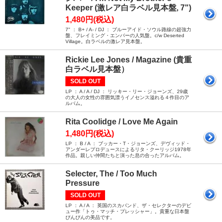
Keeper (激レア白ラベル見本盤, 7")
1,480円(税込)
7" ： B+ / A- / DJ ： ブルーアイド・ソウル路線の超強力
盤、フレイミング・エンバーの人気盤。c/w Deserted
Village。白ラベルの激レア見本盤。
Rickie Lee Jones / Magazine (貴重
白ラベル見本盤）
SOLD OUT
LP ： A / A / DJ ： リッキー・リー・ジョーンズ、29歳
の大人の女性の雰囲気漂うイノセンス溢れる４作目のア
ルバム。
Rita Coolidge / Love Me Again
1,480円(税込)
LP ： B / A ： ブッカー・T・ジョーンズ、デヴィッド・
アンダーレプロデュースによるリタ・クーリッジ1978年
作品。親しい仲間たちと演った息の合ったアルバム。
Selecter, The / Too Much
Pressure
SOLD OUT
LP ： A / A ： 英国のスカバンド、ザ・セレクターのデビ
ュー作「トゥ・マッチ・プレッシャー」。貴重な日本盤
ぴんぴんの美品です。