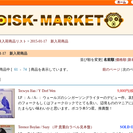
新入荷商品リスト
>
2015-01-17 新入荷商品
-01-17 新入荷商品
並び順を変更
[
名前順
|
価格順
|
新
 商品中 [
61
-
74
] 商品を表示しています。
前のページ
| 次の
|
Tecwyn Ifan / Y Dref Wen
9,800円(
LP ： A- / A- ： ウェールズのシンガーソングライターのデビュー作。哀
のフォークもしくはフォークロックでとても良い。辺境もののマニアに
たまらない味わいかと思います。ポコラ本5つ星。推薦盤！
Terence Boylan / Suzy （JP 貴重白ラベル見本盤）
SOLD 