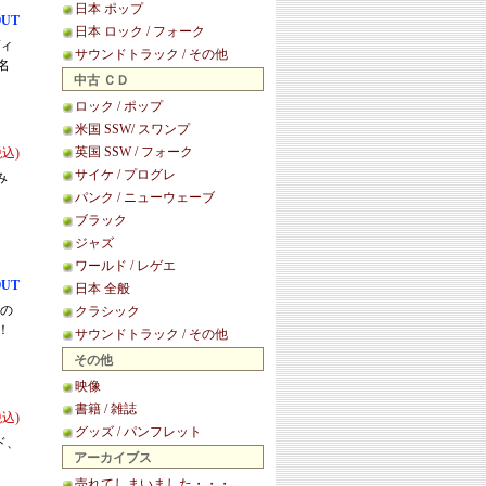
日本 ポップ
OUT
日本 ロック / フォーク
ヴィ
サウンドトラック / その他
名
中古 ＣＤ
ロック / ポップ
米国 SSW/ スワンプ
英国 SSW / フォーク
税込)
サイケ / プログレ
み
パンク / ニューウェーブ
ブラック
ジャズ
ワールド / レゲエ
OUT
日本 全般
みの
クラシック
！
サウンドトラック / その他
その他
映像
書籍 / 雑誌
税込)
グッズ / パンフレット
ド、
アーカイブス
売れてしまいました・・・