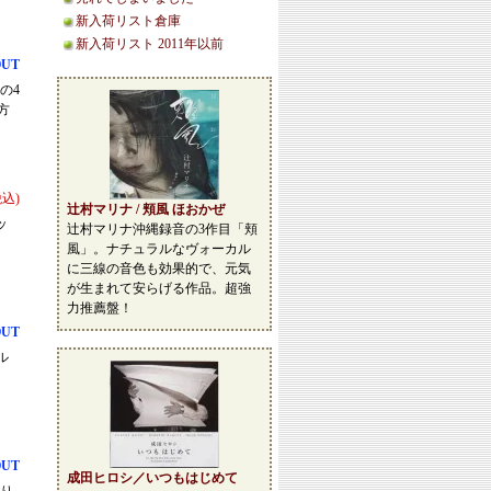
新入荷リスト倉庫
新入荷リスト 2011年以前
OUT
の4
方
税込)
辻村マリナ / 頬風 ほおかぜ
ッ
辻村マリナ沖縄録音の3作目「頬
風」。ナチュラルなヴォーカル
に三線の音色も効果的で、元気
が生まれて安らげる作品。超強
力推薦盤！
OUT
ル
OUT
成田ヒロシ／いつもはじめて