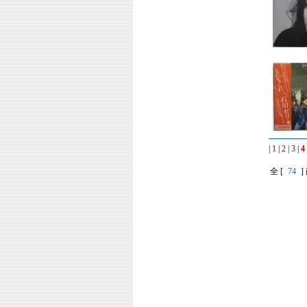
|
1
|
2
|
3
|
4
全 [
74
]