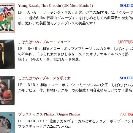
Young Rascals, The / Groovin' (UK Mono Matrix-1)
SOLD 
LP ： A- / A- ： ザ・ヤング・ラスカルズ、67年の3rdアルバム「グルー
ン」。超絶名曲の代表曲グルーヴィンをはじめとして名曲満載の歴史的
盤。激レアな英国盤モノラルプレスの美品です！
しばたはつみ / ブルー・ジョーク
1,680円(
LP ： B+ / B ： 和物メロー・ポップ／フリーソウルの女王、しばたはつ
の79年作。「ふられ女のさびしさを、久々のオリジナルアルバムで熱
唱！」（帯より）帯、歌詞カード付属。
しばたはつみ / ブルースを唄う女
SOLD 
LP ： B / B ： 和物メロー・ポップ／フリーソウルの女王、しばたはつ
75年デビュー作。和物レアグルーヴの極致！内容素晴らしいです！最高
プラスチックス Plastics / Origato Plastico
780円(
LP ： B / B+ / DJ ： 佐藤チカをヴォーカルとするテクノ・ポップ・バン
プラスティックスの2ndアルバム。