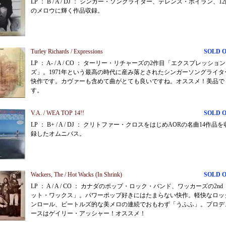
LP ： B / A / DJ ： シンガー・ソングライター、テレンス・ボイラン、1
のメロウに輝く作品収録。
Turley Richards / Expressions
SOLD 
LP ： A- / A / CO ： ターリー・リチャーズの2作目「エクスプレッション
ズ」。1971年という最高の時代に産み落とされたシンガーソングライタ
快作です。カヴァーも含めて曲がとても良いですね。オススメ！美品で
す。
V.A. / WEA TOP 14!!
SOLD 
LP ： B+ / A / DJ ： クリトファー・クロスをはじめAORの名曲14作品を
録したオムニバス。
Wackers, The / Hot Wacks (In Shrink)
SOLD 
LP ： A / A / CO ： カナダのポップ・ロック・バンド、ワッカーズの2nd
ット・ワックス」。パワーポップ好きにはたまらない快作。軽快なロッ
ンロール、ビートルズ的な美メロの連続でおもわず「うふふ」。プロデ
ースはゲイリー・アッシャー！オススメ！