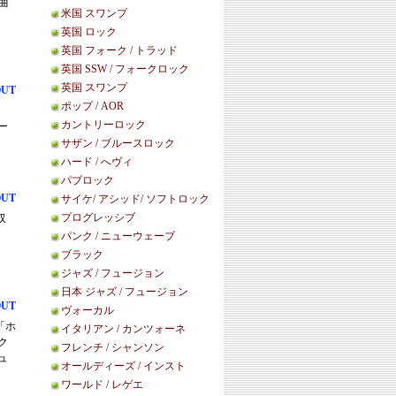
2曲
米国 スワンプ
英国 ロック
英国 フォーク / トラッド
英国 SSW / フォークロック
英国 スワンプ
OUT
ポップ / AOR
カントリーロック
ー
サザン / ブルースロック
ハード / へヴィ
パブロック
OUT
サイケ/ アシッド/ ソフトロック
プログレッシブ
収
パンク / ニューウェーブ
ブラック
ジャズ / フュージョン
日本 ジャズ / フュージョン
OUT
ヴォーカル
「ホ
イタリアン / カンツォーネ
ク
フレンチ / シャンソン
ュ
オールディーズ / インスト
ワールド / レゲエ