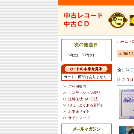
ホーム
>
2015
8/8(土) 8/12(水)
全 [
74
]
カートに商品はありません
|
1
|
2
|
3
|
4
ご利用案内
コンディション表記
送料/お支払い方法
FAQ（よくある質問）
お友達サイト
サイトマップ