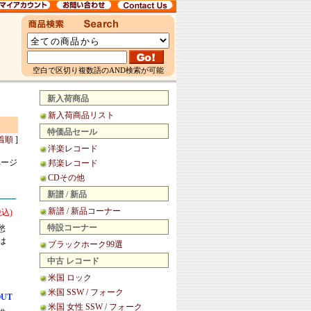
空白で区切り複数語のAND検索が可能
新入荷商品
新入荷商品リスト
特価品セール
着順
]
洋楽レコード
ページ
邦楽レコード
CDその他
新譜 / 新品
新譜 / 新品コーナー
税込)
特設コーナー
愁
は
ブラックホーク99選
中古 レコード
米国 ロック
米国 SSW / フォーク
OUT
米国 女性 SSW / フォーク