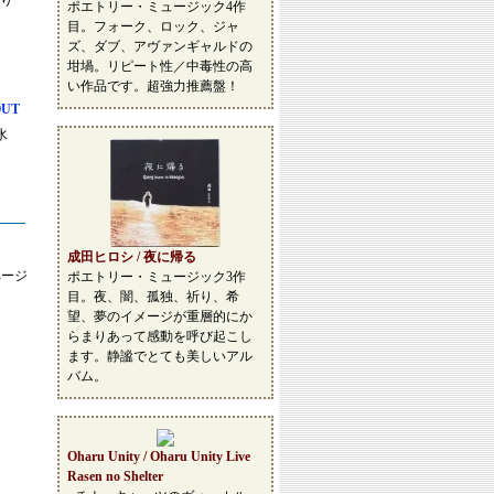
薫り
ポエトリー・ミュージック4作
目。フォーク、ロック、ジャ
ズ、ダブ、アヴァンギャルドの
坩堝。リピート性／中毒性の高
い作品です。超強力推薦盤！
OUT
水
成田ヒロシ / 夜に帰る
ページ
ポエトリー・ミュージック3作
目。夜、闇、孤独、祈り、希
望、夢のイメージが重層的にか
らまりあって感動を呼び起こし
ます。静謐でとても美しいアル
バム。
Oharu Unity / Oharu Unity Live
Rasen no Shelter