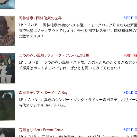
岡林信康 / 岡林信康の世界
SOLD 
LP ： A- / B ： 岡林信康の初のベスト盤。フォークロック好きならばB面
曲で完璧にノックアウトでしょう。帯付初期プレス美品。岡林初体験の
に激オススメ！
五つの赤い風船 / フォーク・アルバム第1集
780円(
LP ： B+ / B ： ５つの赤い風船ベスト盤。この人たちのたくまざるアシ
ド感覚はホントすごいですね。ぜひとも聴いてみてください！
森田童子 / ア・ボーイ A Boy
SOLD 
LP ： A- / A- ： 異色のシンガー・ソング・ライター森田童子、ポリドー
時代オリジナル 3rdアルバム。
石川セリ Seri / Femme Fatale
SOLD 