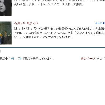
LP ： B / B ： 石川セリの84年作は、かしぶち哲郎プロデュースによる
高い名盤。サポートはムーンライダース人脈。大推薦。
石川セリ/ 気まぐれ
SOLD 
LP ： B+ / B ： 70年代の石川セリの最高傑作にあげる人が多い、井上陽
とのロマンスの発火点になったアルバム。名曲「ダンスはうまく踊れな
い」。矢野顕子がピアノで大活躍しています。
|
 商品中 [
61
-
74
] 商品を表示しています。
前のページ
| 次の