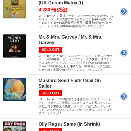
(UK Deram Matrix-1)
4,280円(税込)
LP ： B+ / A ： 天才マーティン・カーシーの74年作。70
年代カーシーの代表作に挙げられることも多い名作。め
くるめくギターの超絶技巧と重厚で吸引力の強いヴォー
カル。オリジナルDERAM盤初期プレスでどうぞ！
Mr. & Mrs. Garvey / Mr. & Mrs.
Garvey
SOLD OUT
LP ： B+ / A- / RW ： ミスター・アンド・ミセス・ガー
ヴェイの68年唯一作。ポップフォークの快作。プロデュ
ースはボブ・ジョンストン。バックを務めるのはArea
Code 615を中心とした仲間たち。60年代ポップな意匠
を施されて多彩な曲をやっています。オススメ！
Mustard Seed Faith / Sail On
Sailor
SOLD OUT
LP ： A- / A ： CCM界隈では評価の高いマスタード・シ
ード・フェイス。普通にウエストコースト系ロックバン
ドとして水準以上の快作。イーグルス的なカントリーロ
ック、AOR的なメロウネス、ぴたっと決まる美しいコー
ラス。オススメ！
Oily Rags / Same (In Shrink)