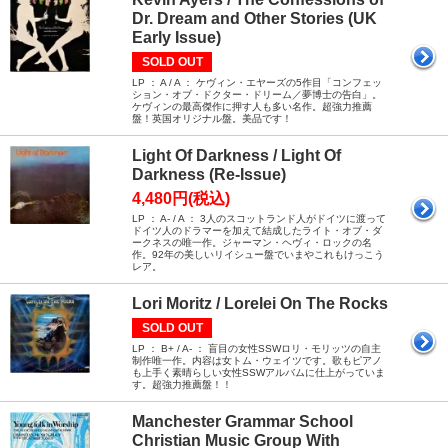
Dr. Dream and Other Stories (UK
Early Issue)
SOLD OUT
LP ： A / A ： ケヴィン・エヤーズの5作目「コンフェッ
ション・オブ・ドクター・ドリーム／夢博士の告白」。
ケヴィンの最高傑作に押す人も多い名作。超強力推薦
盤！英国オリジナル盤。美品です！
Light Of Darkness / Light Of
Darkness (Re-Issue)
4,480円(税込)
LP ： A- / A ： 3人のスコットランド人がドイツに渡って
ドイツ人のドラマーを加えて結成したライト・オブ・ダ
ークネスの唯一作。ジャーマン・ヘヴィ・ロックの名
作。92年の美しいリイシュー盤でいまやこれもけっこう
レア。
Lori Moritz / Lorelei On The Rocks
SOLD OUT
LP ： B+ / A- ： 盲目の女性SSWロリ・モリッツの自主
制作唯一作。内容は女トム・ウェイツです。歌もピアノ
も上手く素晴らしい女性SSWアルバムに仕上がっていま
す。超強力推薦盤！！
Manchester Grammar School
Christian Music Group With