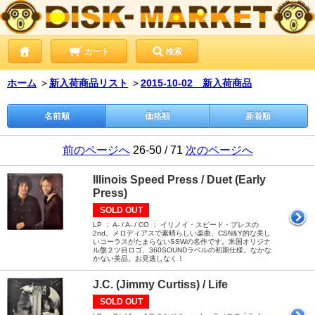
カート
検索
ホーム
＞
新入荷商品リスト
＞
2015-10-02 新入荷商品
名前順
価格順
新着順
前のページへ
26-50 / 71
次のページへ
Illinois Speed Press / Duet (Early
Press)
SOLD OUT
LP ： A- / A- / CO ： イリノイ・スピード・プレスの
2nd。メロディアスで素晴らしい楽曲、CSN&Y的な美し
いコーラスがたまらないSSWの名作です。米国オリジナ
ル盤２ツ目ロゴ、360SOUNDラベルの初期仕様。なかな
かない美品。お見逃しなく！
J.C. (Jimmy Curtiss) / Life
SOLD OUT