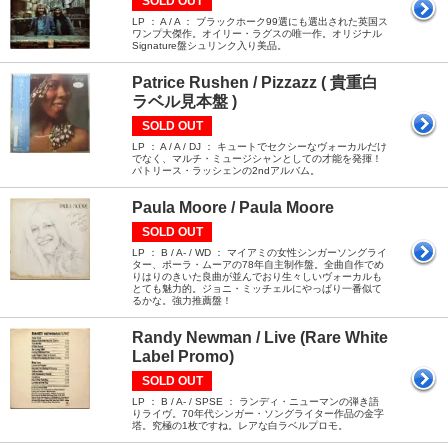
SOLD OUT
LP ： A / A ： ブラックホーク99選にも選出された英国ス
ワンプ大傑作。オイリー・ラグスの唯一作。オリジナル
Signature盤シュリンク入り美品。
Patrice Rushen / Pizzazz ( 貴重白
ラベル見本盤 )
SOLD OUT
LP ： A / A / DJ ： キュートでセクシーなヴォーカルだけ
でなく、マルチ・ミュージシャンとしての才能を発揮！
パトリース・ラッシェンの2ndアルバム。
Paula Moore / Paula Moore
SOLD OUT
LP ： B / A- / WD ： マイアミの女性シンガーソングライ
ター、ポーラ・ムーアの78年自主制作盤。全曲自作でめ
りはりのきいた良曲が並んでおり生々しいヴォーカルも
とても魅力的。ジョニ・ミッチェルにやっぱり一番似て
るかな。強力推薦盤！
Randy Newman / Live (Rare White
Label Promo)
SOLD OUT
LP ： B / A- / SPSE ： ランディ・ニューマンの弾き語
りライヴ。70年代シンガー・ソングライター作品の金字
塔。究極の1枚ですね。レアな白ラベルプロモ。