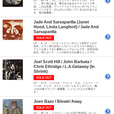
LP ： B+ / A ： J.C.ことジミー・カーティスの「ライ
フ」。実に味のある、奥行きのあるサイケフォーク作
品。これは名盤。アシッドフォークからいびつなファン
キーソングまで、びんびんと伝わってくるものがありま
す。強力推薦盤！
Jade And Sarsaparilla (Janet
Hood, Linda Langford) / Jade And
Sarsaparilla
SOLD OUT
LP ： A- / A ： ジャネットとリンダという女性デュオの
名作。ピアノ系の女性シンガーソングライター作品とし
てとても良くできた素晴らしいアルバムです。女性SSW
好き、特にローラ・ニーロ好きの方は要チェックです。
Joel Scott Hill / John Barbata /
Chris Ethridge / L.A.Getaway (In
Shrink)
SOLD OUT
LP ： A / A ： ジョエル・スコット・ヒル、ジョニー・バ
ーバタ、クリス・エスリッジの「L.A.ゲッタウェイ」極
上のLA産スワンプ！推薦盤。シュリンク入りの美品で
す！
Joen Baez / Blowin'Away
SOLD OUT
LP ： B+ / A ： ジョーン・バエズ1977年作品。ロッド・