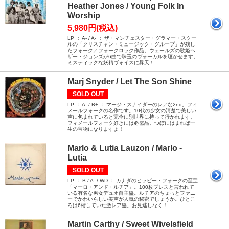
Heather Jones / Young Folk In
Worship
5,980円(税込)
LP ： A- / A- ： ザ・マンチェスター・グラマー・スクー
ルの「クリスチャン・ミュージック・グループ」が残し
たフォーク／フォークロック作品。ウェールズの歌姫ヘ
ザー・ジョンズが6曲で珠玉のヴォーカルを聴かせます。
ミスティックな妖精ヴォイスに昇天！
Marj Snyder / Let The Son Shine
SOLD OUT
LP ： A- / B+ ： マージ・スナイダーのレアな2nd。フィ
メールフォークの名作です。10代の少女の清楚で美しい
声に包まれていると完全に別世界に持って行かれます。
フィメールフォーク好きには必需品。つぼにはまれば一
生の宝物になりますよ！
Marlo & Lutia Lauzon / Marlo -
Lutia
SOLD OUT
LP ： B / A- / WD ： カナダのヒッピー・フォークの至宝
「マーロ・アンド・ルチア」。100枚プレスと言われて
いる有名な男女デュオ自主盤。ルチアのちょっとファニ
ーでかわいらしい美声が人気の秘密でしょうか。ひとこ
ろは6桁していた激レア盤。お見逃しなく！
Martin Carthy / Sweet Wivelsfield