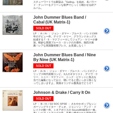
スチューワートでお馴染み『Sailing』を始め、名バラー
ド・ナンバーをクリーンな歌声でじっくり聴かせる好ア
ルバム。
John Dummer Blues Band /
Cabal (UK Matrix-1)
SOLD OUT
LP ： A- / A- ： ジョン・ダマー・ブルース・バンドの69
年のデビュー作。デイヴ・ケリー、グラウンドホッグス
結成するＴ･Ｓ・マクフィーそしてジョアン・ケリーが参
加。軽妙な英国ブルース・ロックの大傑作。熱烈大推
薦！レアな英国盤初期プレス。お見逃しなく！
John Dummer Blues Band / Nine
By Nine (UK Matrix-1)
SOLD OUT
LP ： A / A ： ジョン・ダマー・ブルース・バンドのフィ
リップス時代初期コンピ。3人のギタリスト、デイヴ・ケ
リー、トニー・マクフィー、ニック・ピケットに焦点を
当てた編集になっており、聴いてると思いっきり熱くな
ってしまいますよ。英国オリジナル盤美品でどうぞ！
Johnson & Drake / Carry It On
SOLD OUT
LP ： B- / A- / DJ SOC SPSE ： さわやかポップなシン
ガーソングライター・デュオ、ジョンソン・アンド・ド
レイクの唯一作。ミネアポリスの Sound80録音の一枚。
美しいピアノとアコギの音。見事に構成された緩急自在