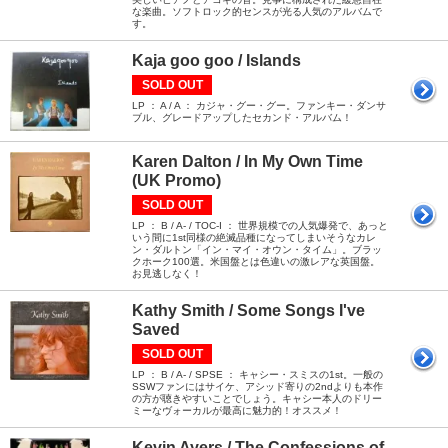
な楽曲。ソフトロック的センスが光る人気のアルバムで
す。
Kaja goo goo / Islands
SOLD OUT
LP ： A / A ： カジャ・グー・グー。ファンキー・ダンサ
ブル、グレードアップしたセカンド・アルバム！
Karen Dalton / In My Own Time
(UK Promo)
SOLD OUT
LP ： B / A- / TOC-I ： 世界規模での人気爆発で、あっと
いう間に1st同様の絶滅品種になってしまいそうなカレ
ン・ダルトン「イン・マイ・オウン・タイム」。ブラッ
クホーク100選。米国盤とは色違いの激レアな英国盤。
お見逃しなく！
Kathy Smith / Some Songs I've
Saved
SOLD OUT
LP ： B / A- / SPSE ： キャシー・スミスの1st。一般の
SSWファンにはサイケ、アシッド寄りの2ndよりも本作
の方が聴きやすいことでしょう。キャシー本人のドリー
ミーなヴォーカルが最高に魅力的！オススメ！
Kevin Ayers / The Confessions of