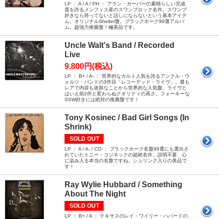
LP ： A / A / PH ： アラン・ガーバーの素晴らしい完成
度を誇るメンフィス産のスワンプロック名作。スワンプ
好きなら持ってないと話しにならないという基本アイテ
ム。オリジナルShelter盤。ブラックホーク99選アルバ
ム。超強力推薦盤！極美品です。
Uncle Walt's Band / Recorded
Live
9,800円(税込)
LP ： B+ / A- ： 世界的なカルト人気を誇るアンクル・ウ
ォルツ・バンドの3作目「レコーデッド・ライヴ」。最も
レアで内容も抜群なことから世界的な人気盤。ライヴと
はいえ前2作と変わらぬクオリティの高さ。フォーキーな
SSW好きには絶対の推薦盤です！
Tony Kosinec / Bad Girl Songs (In
Shrink)
SOLD OUT
LP ： A / A- / CO ： ブラックホーク名盤99選にも選出さ
れていたトニー・コジネックの超絶名作。説明不要、心
に染み入る本当の名盤ですね。シュリンク入りの美品で
す！
Ray Wylie Hubbard / Something
About The Night
SOLD OUT
LP ： B+ / A ： テキサスのレイ・ワイリー・ハバードの