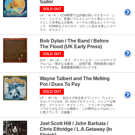
Sailor
SOLD OUT
LP ： A- / A ： CCM界隈では評価の高いマスタード・シ
ード・フェイス。普通にウエストコースト系ロックバン
ドとして水準以上の快作。イーグルス的なカントリーロ
ック、AOR的なメロウネス、ぴたっと決まる美しいコー
ラス。オススメ！
Bob Dylan / The Band / Before
The Flood (UK Early Press)
SOLD OUT
2LP ： B+ / A- ： ボブ・ディランとザ・バンドのライヴ
アルバム「偉大なる復活」。説明不要、問答無用の強力
ライヴですね。英国盤最初期のプレスです。
Wayne Talbert and The Melting
Pot / Dues To Pay
SOLD OUT
LP ： B+ / A- ： 知る人ぞ知る名スワンパー、ウェイン・
タルバートの1st。Dr. Johnプロデュース。ジャジーな味
付け、ブードゥー・サイケ（？）、ファンキーなR&B、
ソウルフルなゴスペル風味と、この時代ならではのごっ
た煮スワンプ。大推薦！
Joel Scott Hill / John Barbata /
Chris Ethridge / L.A.Getaway (In
Shrink)