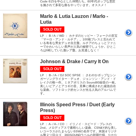
Code 615を中心とした仲間たち。60年代ポップな意匠
を施されて多彩な曲をやっています。オススメ！
Marlo & Lutia Lauzon / Marlo -
Lutia
SOLD OUT
LP ： B / A- / WD ： カナダのヒッピー・フォークの至宝
「マーロ・アンド・ルチア」。100枚プレスと言われて
いる有名な男女デュオ自主盤。ルチアのちょっとファニ
ーでかわいらしい美声が人気の秘密でしょうか。ひとこ
ろは6桁していた激レア盤。お見逃しなく！
Johnson & Drake / Carry It On
SOLD OUT
LP ： B- / A- / DJ SOC SPSE ： さわやかポップなシン
ガーソングライター・デュオ、ジョンソン・アンド・ド
レイクの唯一作。ミネアポリスの Sound80録音の一枚。
美しいピアノとアコギの音。見事に構成された緩急自在
な楽曲。ソフトロック的センスが光る人気のアルバムで
す。
Illinois Speed Press / Duet (Early
Press)
SOLD OUT
LP ： A- / A- / CO ： イリノイ・スピード・プレスの
2nd。メロディアスで素晴らしい楽曲、CSN&Y的な美し
いコーラスがたまらないSSWの名作です。米国オリジナ
ル盤２ツ目ロゴ、360SOUNDラベルの初期仕様。なかな