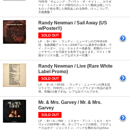
79年作「サムシング・アバウト・ザ・ナイト」。カウボ
ーイ・トゥインキーズ時代のカントリー風味は残しつつ
もロック色を増した熱気あふれる快作。けっこうレア。
大推薦盤！
Randy Newman / Sail Away (US
w/Poster!!)
SOLD OUT
LP ： B+ / B+ ： ランディ・ニューマンの72年作4作
目。名曲満載アメリカンSSWアルバム基本中の基本。ラ
イ・クーダー、ジム・ケルトナー他参加。初期のバーバ
ンクサウンドを代表する名作でもあります。マスト！米
国オリジナル盤。レアなポスター付属！
Randy Newman / Live (Rare White
Label Promo)
SOLD OUT
LP ： B / A- / SPSE ： ランディ・ニューマンの弾き語
りライヴ。70年代シンガー・ソングライター作品の金字
塔。究極の1枚ですね。レアな白ラベルプロモ。
Mr. & Mrs. Garvey / Mr. & Mrs.
Garvey
SOLD OUT
LP ： B+ / A- / RW ： ミスター・アンド・ミセス・ガー
ヴェイの68年唯一作。ポップフォークの快作。プロデュ
ースはボブ・ジョンストン。バックを務めるのはArea