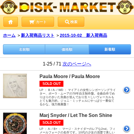
カート
検索
ホーム
＞
新入荷商品リスト
＞
2015-10-02 新入荷商品
名前順
価格順
新着順
1-25 / 71
次のページへ
Paula Moore / Paula Moore
SOLD OUT
LP ： B / A- / WD ： マイアミの女性シンガーソングライ
ター、ポーラ・ムーアの78年自主制作盤。全曲自作でめ
りはりのきいた良曲が並んでおり生々しいヴォーカルも
とても魅力的。ジョニ・ミッチェルにやっぱり一番似て
るかな。強力推薦盤！
Marj Snyder / Let The Son Shine
SOLD OUT
LP ： A- / B+ ： マージ・スナイダーのレアな2nd。フィ
メールフォークの名作です。10代の少女の清楚で美しい