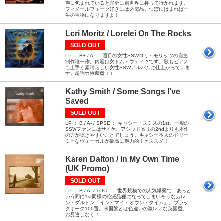
声に包まれていると完全に別世界に持って行かれます。
フィメールフォーク好きには必需品。つぼにはまれば一
生の宝物になりますよ！
Lori Moritz / Lorelei On The Rocks
SOLD OUT
LP ： B+ / A- ： 盲目の女性SSWロリ・モリッツの自主
制作唯一作。内容は女トム・ウェイツです。歌もピアノ
も上手く素晴らしい女性SSWアルバムに仕上がっていま
す。超強力推薦盤！！
Kathy Smith / Some Songs I've
Saved
SOLD OUT
LP ： B / A- / SPSE ： キャシー・スミスの1st。一般の
SSWファンにはサイケ、アシッド寄りの2ndよりも本作
の方が聴きやすいことでしょう。キャシー本人のドリー
ミーなヴォーカルが最高に魅力的！オススメ！
Karen Dalton / In My Own Time
(UK Promo)
SOLD OUT
LP ： B / A- / TOC-I ： 世界規模での人気爆発で、あっと
いう間に1st同様の絶滅品種になってしまいそうなカレ
ン・ダルトン「イン・マイ・オウン・タイム」。ブラッ
クホーク100選。米国盤とは色違いの激レアな英国盤。
お見逃しなく！