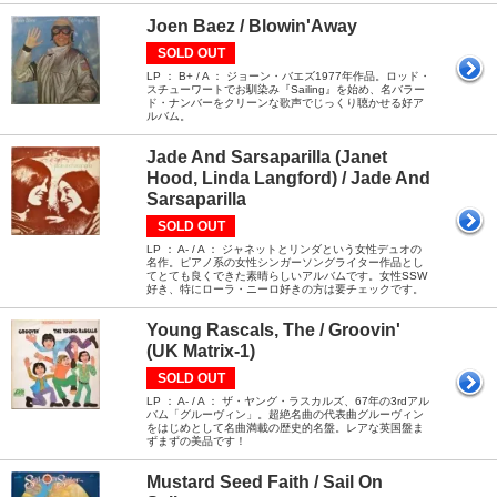
Joen Baez / Blowin'Away
SOLD OUT
LP ： B+ / A ： ジョーン・バエズ1977年作品。ロッド・
スチューワートでお馴染み『Sailing』を始め、名バラー
ド・ナンバーをクリーンな歌声でじっくり聴かせる好ア
ルバム。
Jade And Sarsaparilla (Janet
Hood, Linda Langford) / Jade And
Sarsaparilla
SOLD OUT
LP ： A- / A ： ジャネットとリンダという女性デュオの
名作。ピアノ系の女性シンガーソングライター作品とし
てとても良くできた素晴らしいアルバムです。女性SSW
好き、特にローラ・ニーロ好きの方は要チェックです。
Young Rascals, The / Groovin'
(UK Matrix-1)
SOLD OUT
LP ： A- / A ： ザ・ヤング・ラスカルズ、67年の3rdアル
バム「グルーヴィン」。超絶名曲の代表曲グルーヴィン
をはじめとして名曲満載の歴史的名盤。レアな英国盤ま
ずまずの美品です！
Mustard Seed Faith / Sail On