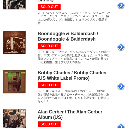
SOLD OUT
LP ： A / A ： ジョエル・スコット・ヒル、ジョニー・バ
ーバタ、クリス・エスリッジの「L.A.ゲッタウェイ」極
上のLA産スワンプ！推薦盤。シュリンク入りの美品で
す！
Boondoggle & Balderdash /
Boondoggle & Balderdash
SOLD OUT
LP ： B+ / A ： ブーンドグル＆バルダーダッシュの唯一
作。スワンプロックの傑作は数多くあれど、ベスト10に
間違いなく入ってくる逸品。多くのマニアが探し回って
いる必携盤。盤はぴんぴんの美品！
Bobby Charles / Bobby Charles
(US White Label Promo)
SOLD OUT
LP ： B+ / A / DJ ： 70年代のSSWブーム、「幻の名
盤」狂騒を象徴するボビー・チャールズの超絶名作。激
レアな白ラベルのプロモ盤、しかも美品です。お見逃し
なく！！
Alan Gerber / The Alan Gerber
Album (US)
SOLD OUT