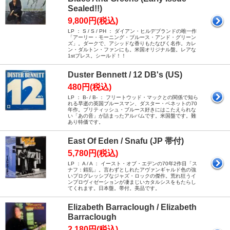
Sealed!!)
9,800円(税込)
LP ： S / S / PH ： ダイアン・ヒルデブランドの唯一作
「アーリー・モーニング・ブルース・アンド・グリーン
ズ」。ダークで、アシッドな香りもたなびく名作。カレ
ン・ダルトン・ファンにも。米国オリジナル盤。レアな
1stプレス。シールド！！
Duster Bennett / 12 DB's (US)
480円(税込)
LP ： B- / B- ： フリートウッド・マックとの関係で知ら
れる早逝の英国ブルースマン、ダスター・ベネットの70
年作。ブリティッシュ・ブルース好きにはこたえられな
い「あの音」が詰まったアルバムです。米国盤です。難
あり特価です。
East Of Eden / Snafu (JP 帯付)
5,780円(税込)
LP ： A / A ： イースト・オブ・エデンの70年2作目「ス
ナフ：錯乱」。言わずとしれたアヴァンギャルド色の強
いプログレッシブなジャズ・ロックの傑作。荒れ狂うイ
ンプロヴィゼーションが凄まじいカタルシスをもたらし
てくれます。日本盤。帯付。美品です。
Elizabeth Barraclough / Elizabeth
Barraclough
2,180円(税込)