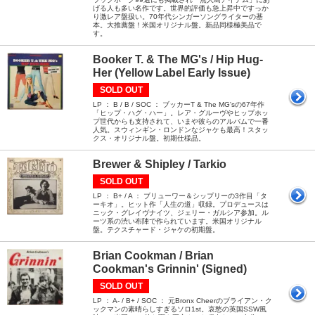
げる人も多い名作です。世界的評価も急上昇中ですっか
り激レア盤扱い。70年代シンガーソングライターの基
本。大推薦盤！米国オリジナル盤。新品同様極美品で
す。
Booker T. & The MG's / Hip Hug-
Her (Yellow Label Early Issue)
SOLD OUT
LP ： B / B / SOC ： ブッカーT & The MG'sの67年作
「ヒップ・ハグ・ハー」。レア・グルーヴやヒップホッ
プ世代からも支持されて、いまや彼らのアルバムで一番
人気。スウィンギン・ロンドンなジャケも最高！スタッ
クス・オリジナル盤。初期仕様品。
Brewer & Shipley / Tarkio
SOLD OUT
LP ： B+ / A ： ブリューワー＆シップリーの3作目「タ
ーキオ」。ヒット作「人生の道」収録。プロデュースは
ニック・グレイヴナイツ、ジェリー・ガルシア参加。ル
ーツ系の渋い布陣で作られています。米国オリジナル
盤。テクスチャード・ジャケの初期盤。
Brian Cookman / Brian
Cookman's Grinnin' (Signed)
SOLD OUT
LP ： A- / B+ / SOC ： 元Bronx Cheerのブライアン・ク
ックマンの素晴らしすぎるソロ1st。哀愁の英国SSW風