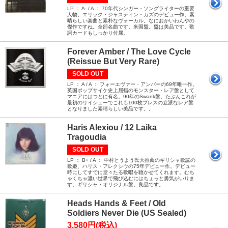
LP ： A- / A ： 70年代シンガー・ソングライターの重要
人物。エリック・ジャスティン・カズのデビュー作。素
晴らしい楽曲と素朴なヴォーカル。なにおかいわんやの
傑作ですね。全部名曲です。米国盤。盤は美品です。歌
詞カードもしっかり付属。
Forever Amber / The Love Cycle
(Reissue But Very Rare)
SOLD OUT
LP ： A / A ： フォーエヴァー・アンバーの69年唯一作。
英国ポップサイケ史上屈指のモンスター・レア盤として
マニアにはつとに有名。90年のSwank盤。たぶんこれが
最初のリイシューでこれも100枚プレスの立派なレア盤
となりました素晴らしい美品です。。
Haris Alexiou / 12 Laika
Tragoudia
SOLD OUT
LP ： B+ / A ： 中村とうよう氏大推薦のギリシャ歌謡の
歌姫、ハリス・アレクシウの75年デビュー作。デビュー
時にしてすでに堂々たる歌唱を聴かせてくれます。むち
ゃくちゃ濃い世界で飛び込むにはちょっと勇気がいりま
す。ギリシャ・オリジナル盤。良品です。
Heads Hands & Feet / Old
Soldiers Never Die (US Sealed)
3,580円(税込)