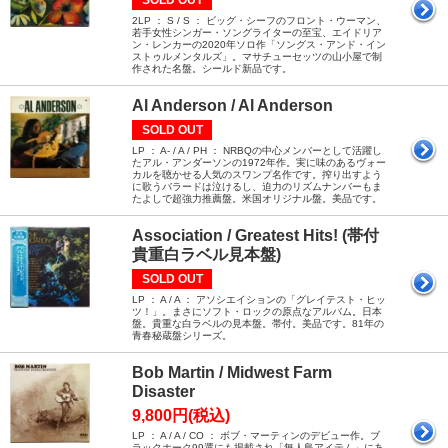
2LP ： S / S ： ビッグ・シーフのフロント・ウーマン、
若手女性シンガー・ソングライターの至宝、エイドリア
ン・レンカーの2020年ソロ作「ソングス・アンド・イン
ストゥルメンタルズ」。マサチューセッツの山小屋で制
作された名盤。シールド新品です。
Al Anderson / Al Anderson
SOLD OUT
LP ： A- / A / PH ： NRBQの中心メンバーとして活躍し
たアル・アンダーソンの1972年作。実に味のあるヴォー
カルを聴かせる人気のスワンプ名作です。搾り出すよう
に歌うバラードは泣けるし、迫力のリズムナンバーもま
たよしで超強力推薦盤。米国オリジナル盤。美品です。
Association / Greatest Hits! (帯付
貴重白ラベル見本盤)
SOLD OUT
LP ： A / A ： アソシエイションの「グレイテスト・ヒッ
ツ！」。まさにソフト・ロックの原点なアルバム。日本
盤。貴重な白ラベルの見本盤。帯付。美品です。81年の
青春秘蔵盤シリーズ。
Bob Martin / Midwest Farm
Disaster
9,800円(税込)
LP ： A / A / CO ： ボブ・マーティンのデビュー作。ブ
ラックホーク99選にも掲載され「無人島アイテム」にあ