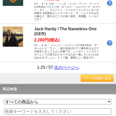
LP ： S / S / CO ： ヘッズ・ハンズ・アンド・フィート
の3作目かつラスト作「オールド・ソルジャーズ・ネヴァ
ー・ダイ」。アルバート・リーのストリングベンダーが
炸裂する英国流カントリーロック、ザ・バンドそのもの
の曲など、聴かせどころの多い快作。米国盤。シールド
です！
Jack Hardy / The Nameless One
(GER)
2,280円(税込)
LP ： A / A ： ジャック・ハーディーの78年3作目「ザ・
ネームレス・ワン」。彼の作品の中で一番有名なもので
代表作と言ってもよい好盤です。シンガー・ソングライ
ターとしての実力がピカイチなのは一聴していただけれ
ばわかるでしょう。ドイツ盤。素晴らしい美品です。
1-25 / 57
次のページへ
ページの先頭へ戻る
商品検索