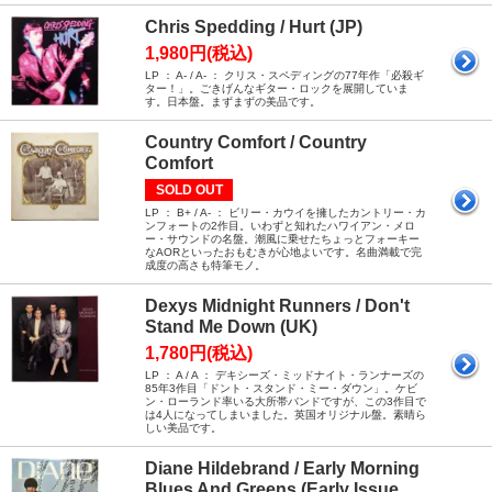
Chris Spedding / Hurt (JP)
1,980円(税込)
LP ： A- / A- ： クリス・スペディングの77年作「必殺ギ
ター！」。ごきげんなギター・ロックを展開していま
す。日本盤。まずまずの美品です。
Country Comfort / Country
Comfort
SOLD OUT
LP ： B+ / A- ： ビリー・カウイを擁したカントリー・カ
ンフォートの2作目。いわずと知れたハワイアン・メロ
ー・サウンドの名盤。潮風に乗せたちょっとフォーキー
なAORといったおもむきが心地よいです。名曲満載で完
成度の高さも特筆モノ。
Dexys Midnight Runners / Don't
Stand Me Down (UK)
1,780円(税込)
LP ： A / A ： デキシーズ・ミッドナイト・ランナーズの
85年3作目「ドント・スタンド・ミー・ダウン」。ケビ
ン・ローランド率いる大所帯バンドですが、この3作目で
は4人になってしまいました。英国オリジナル盤。素晴ら
しい美品です。
Diane Hildebrand / Early Morning
Blues And Greens (Early Issue