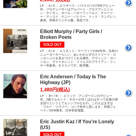
LP ： A / A ： エリザベス・バラクロフの78年デビュー
作。プロデューサーはアルバート・グロスマンとジョ
ン・サイモン。ポール・バターフィールド、チャーリ
ー・マッコイ、ケニー・バトリー、トッド・ラングレン
参加。米国オリジナル盤。美品です。
Elliott Murphy / Party Girls /
Broken Poets
SOLD OUT
LP ： A / A ： エリオット・マーフィーの84年作。生粋の
ニューヨーカーらしい、あいかわらずのストリート・ロ
ッカーぶりを見せつけてくれる傑作。デヴィッド・ヨハ
ンセン、ヴァイオレント・ファムズのブライアン・リッ
チー等参加。オススメです。欧州盤。
Eric Andersen / Today Is The
Highway (JP)
1,480円(税込)
LP ： B+ / B- ： エリック・アンダースンのデビュー
作。2曲でセカンド・ギターが付くほかはすべて自身の弾
き語りというとてもシンプルなもの。この人はまずは
「ブルー・リヴァー」ついで本作と思います。米国フォ
ーク／SSW基本。日本初登場盤。
Eric Justin Kaz / If You're Lonely
(US)
SOLD OUT