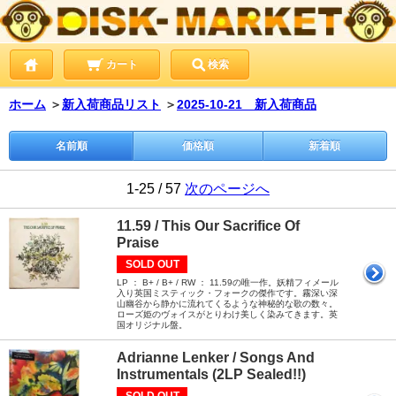
カート
検索
ホーム
＞
新入荷商品リスト
＞
2025-10-21 新入荷商品
名前順
価格順
新着順
1-25 / 57
次のページへ
11.59 / This Our Sacrifice Of
Praise
SOLD OUT
LP ： B+ / B+ / RW ： 11.59の唯一作。妖精フィメール
入り英国ミスティック・フォークの傑作です。霧深い深
山幽谷から静かに流れてくるような神秘的な歌の数々。
ローズ姫のヴォイスがとりわけ美しく染みてきます。英
国オリジナル盤。
Adrianne Lenker / Songs And
Instrumentals (2LP Sealed!!)
SOLD OUT