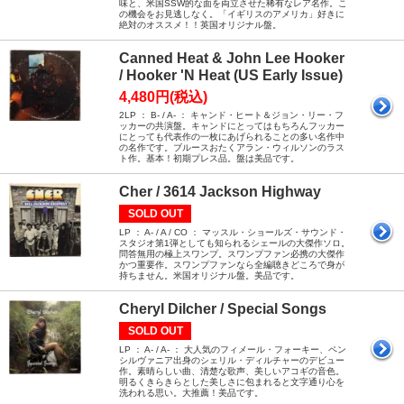
味と、米国SSW的な面を両立させた稀有なレア名作。こ
の機会をお見逃しなく。「イギリスのアメリカ」好きに
絶対のオススメ！！英国オリジナル盤。
Canned Heat & John Lee Hooker
/ Hooker 'N Heat (US Early Issue)
4,480円(税込)
2LP ： B- / A- ： キャンド・ヒート＆ジョン・リー・フ
ッカーの共演盤。キャンドにとってはもちろんフッカー
にとっても代表作の一枚にあげられることの多い名作中
の名作です。ブルースおたくアラン・ウィルソンのラス
ト作。基本！初期プレス品。盤は美品です。
Cher / 3614 Jackson Highway
SOLD OUT
LP ： A- / A / CO ： マッスル・ショールズ・サウンド・
スタジオ第1弾としても知られるシェールの大傑作ソロ。
問答無用の極上スワンプ。スワンプファン必携の大傑作
かつ重要作。スワンプファンなら全編聴きどころで身が
持ちません。米国オリジナル盤。美品です。
Cheryl Dilcher / Special Songs
SOLD OUT
LP ： A- / A- ： 大人気のフィメール・フォーキー、ペン
シルヴァニア出身のシェリル・ディルチャーのデビュー
作。素晴らしい曲、清楚な歌声、美しいアコギの音色。
明るくきらきらとした美しさに包まれると文字通り心を
洗われる思い。大推薦！美品です。