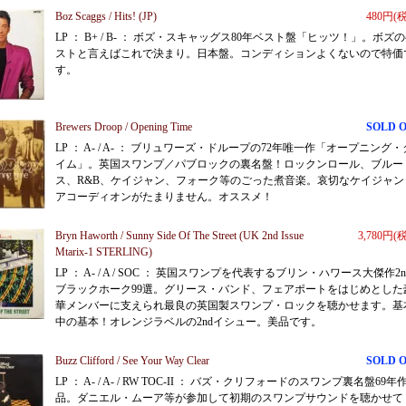
Boz Scaggs / Hits! (JP)
480円(
LP ： B+ / B- ： ボズ・スキャッグス80年ベスト盤「ヒッツ！」。ボズ
ストと言えばこれで決まり。日本盤。コンディションよくないので特価
す。
Brewers Droop / Opening Time
SOLD 
LP ： A- / A- ： ブリュワーズ・ドループの72年唯一作「オープニング・
イム」。英国スワンプ／パブロックの裏名盤！ロックンロール、ブルー
ス、R&B、ケイジャン、フォーク等のごった煮音楽。哀切なケイジャン
アコーディオンがたまりません。オススメ！
Bryn Haworth / Sunny Side Of The Street (UK 2nd Issue
3,780円(
Mtarix-1 STERLING)
LP ： A- / A / SOC ： 英国スワンプを代表するブリン・ハワース大傑作2
ブラックホーク99選。グリース・バンド、フェアポートをはじめとした
華メンバーに支えられ最良の英国製スワンプ・ロックを聴かせます。基
中の基本！オレンジラベルの2ndイシュー。美品です。
Buzz Clifford / See Your Way Clear
SOLD 
LP ： A- / A- / RW TOC-II ： バズ・クリフォードのスワンプ裏名盤69年
品。ダニエル・ムーア等が参加して初期のスワンプサウンドを聴かせて