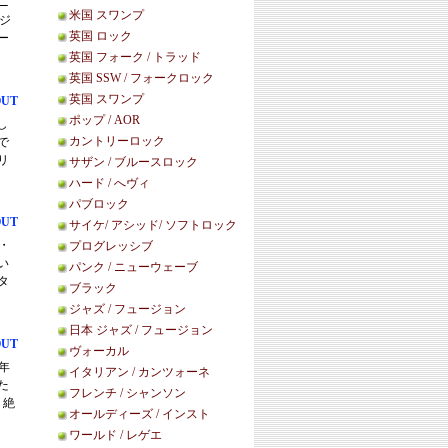
ニ
米国 スワンプ
ジ
英国 ロック
ー
英国 フォーク / トラッド
英国 SSW / フォークロック
英国 スワンプ
OUT
ポップ / AOR
し
カントリーロック
で
リ
サザン / ブルースロック
ハード / へヴィ
パブロック
OUT
サイケ/ アシッド/ ソフトロック
ブ・
プログレッシブ
い
パンク / ニューウェーブ
タ
ブラック
ジャズ / フュージョン
日本 ジャズ / フュージョン
OUT
ヴォーカル
0年
イタリアン / カンツォーネ
た
フレンチ / シャンソン
。絶
オールディーズ / インスト
ワールド / レゲエ