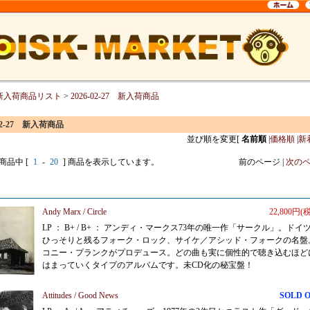
新入荷商品リスト
>
2026-02-27 新入荷商品
-02-27 新入荷商品
並び順を変更
[
名前順
|
価格順
|
新
 商品中 [
1
-
20
] 商品を表示しています。
前のページ |
次の
Andy Marx / Circle
22,800円(
LP ： B+ / B+ ： アンディ・マークス73年の唯一作「サークル」。ドイ
ひっそりと残るフォーク・ロック、サイケ／アシッド・フォークの名盤
コニー・プランクがプロデュース。どの曲も実に個性的で聴き込むほど
はまっていくタイプのアルバムです。未CD化の秘宝盤！
Attitudes / Good News
SOLD 