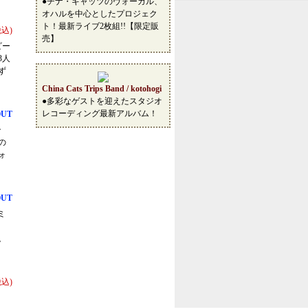
●チナ・キャッツのヴォーカル、
オハルを中心としたプロジェク
ト！最新ライブ2枚組!!【限定販
税込)
売】
ビー
3人
ず
China Cats Trips Band / kotohogi
●多彩なゲストを迎えたスタジオ
レコーディング最新アルバム！
OUT
ン
の
ォ
OUT
ミ
。
税込)