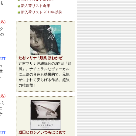
1を
新入荷リスト倉庫
新入荷リスト 2011年以前
税込)
ンク
曲の
辻村マリナ / 頬風 ほおかぜ
OUT
辻村マリナ沖縄録音の3作目「頬
の
風」。ナチュラルなヴォーカル
世
に三線の音色も効果的で、元気
し
が生まれて安らげる作品。超強
力推薦盤！
税込)
しら
こ
ケ
成田ヒロシ／いつもはじめて
OUT