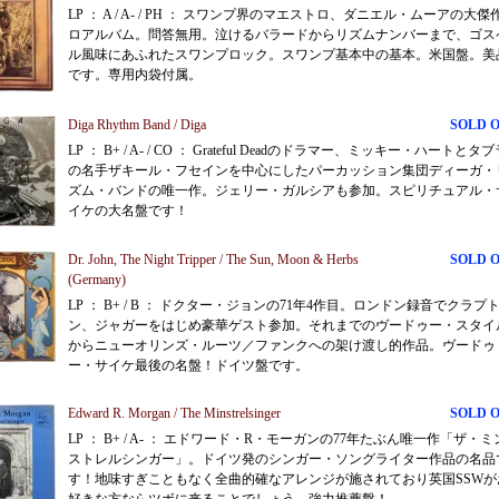
LP ： A / A- / PH ： スワンプ界のマエストロ、ダニエル・ムーアの大傑
ロアルバム。問答無用。泣けるバラードからリズムナンバーまで、ゴス
ル風味にあふれたスワンプロック。スワンプ基本中の基本。米国盤。美
です。専用内袋付属。
Diga Rhythm Band / Diga
SOLD 
LP ： B+ / A- / CO ： Grateful Deadのドラマー、ミッキー・ハートとタ
の名手ザキール・フセインを中心にしたパーカッション集団ディーガ・
ズム・バンドの唯一作。ジェリー・ガルシアも参加。スピリチュアル・
イケの大名盤です！
Dr. John, The Night Tripper / The Sun, Moon & Herbs
SOLD 
(Germany)
LP ： B+ / B ： ドクター・ジョンの71年4作目。ロンドン録音でクラプ
ン、ジャガーをはじめ豪華ゲスト参加。それまでのヴードゥー・スタイ
からニューオリンズ・ルーツ／ファンクへの架け渡し的作品。ヴードゥ
ー・サイケ最後の名盤！ドイツ盤です。
Edward R. Morgan / The Minstrelsinger
SOLD 
LP ： B+ / A- ： エドワード・R・モーガンの77年たぶん唯一作「ザ・ミ
ストレルシンガー」。ドイツ発のシンガー・ソングライター作品の名品
す！地味すぎこともなく全曲的確なアレンジが施されており英国SSWが