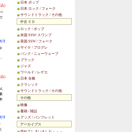
日本 ポップ
税込)
日本 ロック / フォーク
のベ
サウンドトラック / その他
で
中古 ＣＤ
ロック / ポップ
米国 SSW/ スワンプ
OUT
英国 SSW / フォーク
サイケ / プログレ
タ
パンク / ニューウェーブ
・
ブラック
ジャズ
ワールド / レゲエ
税込)
日本 全般
クラシック
nd。
サウンドトラック / その他
豪
その他
本
映像
書籍 / 雑誌
OUT
グッズ / パンフレット
作
アーカイブス
く
売れてしまいました・・・