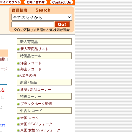
空白で区切り複数語のAND検索が可能
新入荷商品
新入荷商品リスト
特価品セール
着順
]
洋楽レコード
ページ
邦楽レコード
CDその他
新譜 / 新品
新譜 / 新品コーナー
税込)
特設コーナー
ツに
。
ブラックホーク99選
に
中古 レコード
米国 ロック
米国 SSW / フォーク
OUT
米国 女性 SSW / フォーク