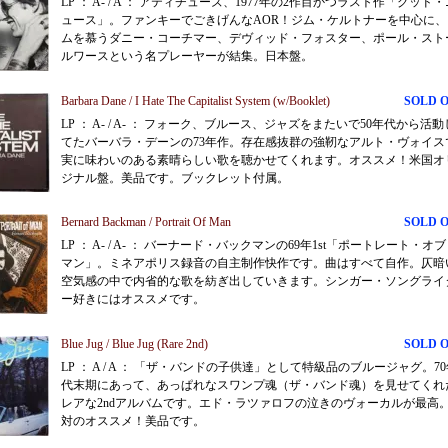
LP ： A- / A ： アティチューズ、1977年の2作目かつラスト作「グッド・
ュース」。ファンキーでごきげんなAOR！ジム・ケルトナーを中心に、
ムを慕うダニー・コーチマー、デヴィッド・フォスター、ポール・スト
ルワースという名プレーヤーが結集。日本盤。
Barbara Dane / I Hate The Capitalist System (w/Booklet)
SOLD 
LP ： A- / A- ： フォーク、ブルース、ジャズをまたいで50年代から活動
てたバーバラ・デーンの73年作。存在感抜群の強靭なアルト・ヴォイス
実に味わいのある素晴らしい歌を聴かせてくれます。オススメ！米国オ
ジナル盤。美品です。ブックレット付属。
Bernard Backman / Portrait Of Man
SOLD 
LP ： A- / A- ： バーナード・バックマンの69年1st「ポートレート・オ
マン」。ミネアポリス録音の自主制作快作です。曲はすべて自作。仄暗
空気感の中で内省的な歌を紡ぎ出していきます。シンガー・ソングライ
ー好きにはオススメです。
Blue Jug / Blue Jug (Rare 2nd)
SOLD 
LP ： A / A ： 「ザ・バンドの子供達」として特級品のブルージャグ。7
代末期にあって、あっぱれなスワンプ魂（ザ・バンド魂）を見せてくれ
レアな2ndアルバムです。エド・ラツァロフの泣きのヴォーカルが最高
対のオススメ！美品です。