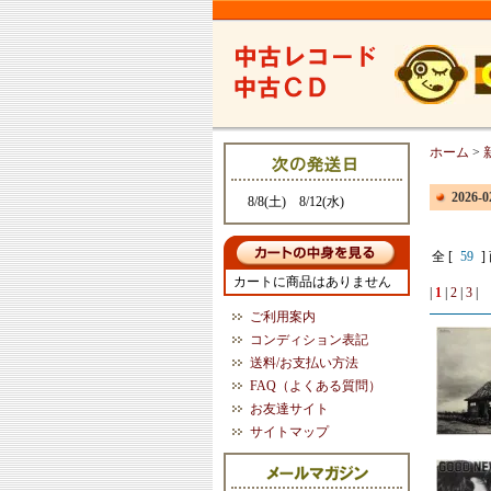
ホーム
>
2026
8/8(土) 8/12(水)
全 [
59
]
カートに商品はありません
|
1
|
2
|
3
|
ご利用案内
コンディション表記
送料/お支払い方法
FAQ（よくある質問）
お友達サイト
サイトマップ