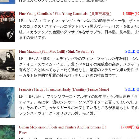
好きな方ならツボに来ることでしょう。強力推薦盤！
Fine Young Cannibals / Fine Young Cannibals（貴重見本盤）
1,480円(
LP ： A- / A ： ファイン・ヤング・カニバルズの85年デビュー作。ザ・
トのコックスとスティールにギフトという黒人ヴォーカリストを加えた
組。スカやテクノの色濃いダンサブルなポップ作。日本盤。見本盤。ま
まずの美品です。
Finn Maccuill (Finn Mac Cuill) / Sink Ye Swim Ye
SOLD 
LP ： B+ / A- / SOC ： エディンバラのフィン・マッキル78年2作目「シ
ク・イェ・スウィム・イェ」。驚くべきはその完成度の高さ。メジャー
有名どころと比べてもまったく遜色なし。魅惑のマデリーン嬢や男性ヴ
ーカルも個性的で配置の妙もバッチリ。超強力推薦盤です。
Francoise Hardy / Francoise Hardy (L'amitie) (France Mono)
SOLD 
LP ： B+ / B+ ： フランソワーズ・アルディの65年早くも5作目通称「ラ
ティエ」。もはや一流のシンガー・ソングライターと言ってよいでしょ
う。それでいてしっかりガールポップしているところが素晴らしいです
フランス・ヴォーグ・オリジナル盤。モノ盤。
Gillian Mcpherson / Poets and Painters And Performers Of
17,800円(
Blues