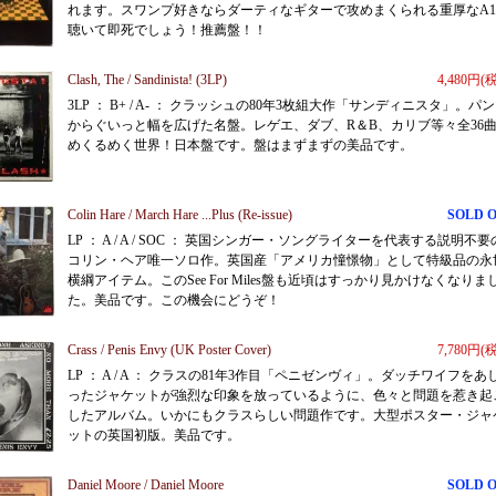
れます。スワンプ好きならダーティなギターで攻めまくられる重厚なA
聴いて即死でしょう！推薦盤！！
Clash, The / Sandinista! (3LP)
4,480円(
3LP ： B+ / A- ： クラッシュの80年3枚組大作「サンディニスタ」。パ
からぐいっと幅を広げた名盤。レゲエ、ダブ、R＆B、カリブ等々全36
めくるめく世界！日本盤です。盤はまずまずの美品です。
Colin Hare / March Hare ...Plus (Re-issue)
SOLD 
LP ： A / A / SOC ： 英国シンガー・ソングライターを代表する説明不要
コリン・ヘア唯一ソロ作。英国産「アメリカ憧憬物」として特級品の永
横綱アイテム。このSee For Miles盤も近頃はすっかり見かけなくなりま
た。美品です。この機会にどうぞ！
Crass / Penis Envy (UK Poster Cover)
7,780円(
LP ： A / A ： クラスの81年3作目「ペニゼンヴィ」。ダッチワイフをあ
ったジャケットが強烈な印象を放っているように、色々と問題を惹き起
したアルバム。いかにもクラスらしい問題作です。大型ポスター・ジャ
ットの英国初版。美品です。
Daniel Moore / Daniel Moore
SOLD 