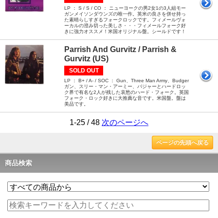
LP ： S / S / CO ： ニューヨークの男2女1の3人組モー
ガンメイソンダウンズの唯一作。英米の良さを併せ持っ
た素晴らしすぎるフォークロックです。フィメールヴォ
ーカルの澄み切った美しさ・・・フィメールフォーク好
きに強力オススメ！米国オリジナル盤。シールドです！
Parrish And Gurvitz / Parrish &
Gurvitz (US)
SOLD OUT
LP ： B+ / A- / SOC ： Gun、Three Man Army、Budger
ガン、スリー・マン・アーミー、バジャーとハードロッ
ク界で有名な2人が残した哀愁のハード・フォーク。英国
フォーク・ロック好きに大推薦な音です。米国盤。盤は
美品です。
1-25 / 48
次のページへ
ページの先頭へ戻る
商品検索