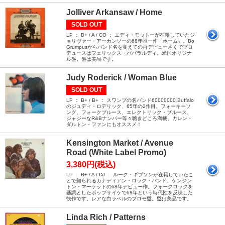
Jolliver Arkansaw / Home
SOLD OUT
LP ： B+ / A / CO ： エディ・モットーが在籍していたジ
ョリヴァー・アーカンソーの68年唯一作「ホーム」。Bo
Grumpusからバンド名を変えての再デビューさくでプロ
デュースはフェリックス・パパラルディ。米国オリジナ
ル盤。盤は美品です。
Judy Roderick / Woman Blue
SOLD OUT
LP ： B+ / B+ ： スワンプの名バンド60000000 Buffalo
のジュディ・ロデリック、65年の2作目。フォーキーソ
ング、フォークブルース、エレクトリック・ブルース、
ジャジーなR&Bナンバー等々聴きどころ満載。カレン・
ダルトン・ファンにもオススメ！
Kensington Market / Avenue
Road (White Label Promo)
3,380円(税込)
LP ： B+ / A / DJ ： ルーク・ギブソンが在籍していたこ
とで知られるカナディアン・ロック・バンド、ケンジン
トン・マーケットの68年デビュー作。フォークロックを
基調としたポップサイケで68年という時代性を反映した
快作です。レアな白ラベルのプロモ盤。盤は美品です。
Linda Rich / Patterns