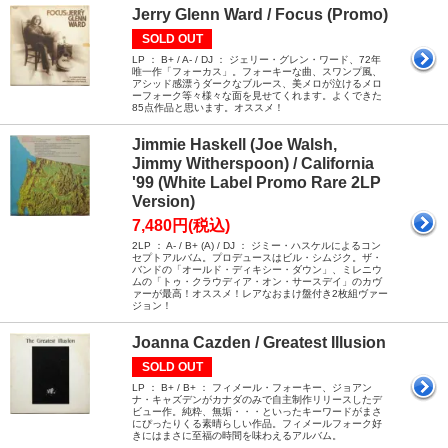
Jerry Glenn Ward / Focus (Promo)
SOLD OUT
LP ： B+ / A- / DJ ： ジェリー・グレン・ワード、72年
唯一作「フォーカス」。フォーキーな曲、スワンプ風、
アシッド感漂うダークなブルース、美メロが泣けるメロ
ーフォーク等々様々な面を見せてくれます。よくできた
85点作品と思います。オススメ！
Jimmie Haskell (Joe Walsh,
Jimmy Witherspoon) / California
'99 (White Label Promo Rare 2LP
Version)
7,480円(税込)
2LP ： A- / B+ (A) / DJ ： ジミー・ハスケルによるコン
セプトアルバム。プロデュースはビル・シムジク。ザ・
バンドの「オールド・ディキシー・ダウン」、ミレニウ
ムの「トゥ・クラウディア・オン・サースデイ」のカヴ
ァーが最高！オススメ！レアなおまけ盤付き2枚組ヴァー
ジョン！
Joanna Cazden / Greatest Illusion
SOLD OUT
LP ： B+ / B+ ： フィメール・フォーキー、ジョアン
ナ・キャズデンがカナダのみで自主制作リリースしたデ
ビュー作。純粋、無垢・・・といったキーワードがまさ
にぴったりくる素晴らしい作品。フィメールフォーク好
きにはまさに至福の時間を味わえるアルバム。