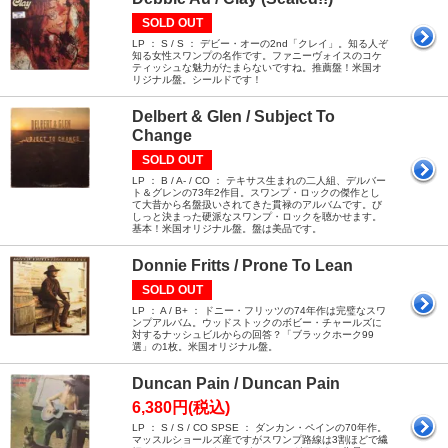
SOLD OUT
LP ： S / S ： デビー・オーの2nd「クレイ」。知る人ぞ
知る女性スワンプの名作です。ファニーヴォイスのコケ
ティッシュな魅力がたまらないですね。推薦盤！米国オ
リジナル盤。シールドです！
Delbert & Glen / Subject To
Change
SOLD OUT
LP ： B / A- / CO ： テキサス生まれの二人組、デルバー
ト＆グレンの73年2作目。スワンプ・ロックの傑作とし
て大昔から名盤扱いされてきた貫禄のアルバムです。び
しっと決まった硬派なスワンプ・ロックを聴かせます。
基本！米国オリジナル盤。盤は美品です。
Donnie Fritts / Prone To Lean
SOLD OUT
LP ： A / B+ ： ドニー・フリッツの74年作は完璧なスワ
ンプアルバム。ウッドストックのボビー・チャールズに
対するナッシュビルからの回答？「ブラックホーク99
選」の1枚。米国オリジナル盤。
Duncan Pain / Duncan Pain
6,380円(税込)
LP ： S / S / CO SPSE ： ダンカン・ペインの70年作。
マッスルショールズ産ですがスワンプ路線は3割ほどで繊