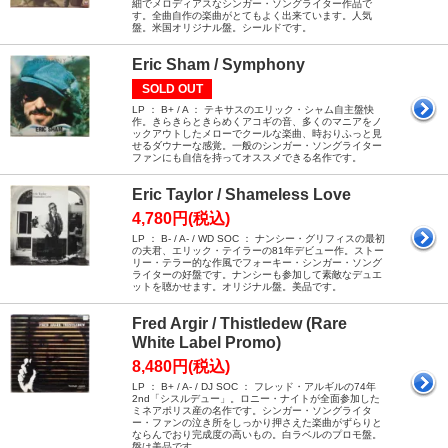
細でメロディアスなシンガー・ソングライター作品で
す。全曲自作の楽曲がとてもよく出来ています。人気
盤。米国オリジナル盤。シールドです。
Eric Sham / Symphony
SOLD OUT
LP ： B+ / A ： テキサスのエリック・シャム自主盤快
作。きらきらときらめくアコギの音、多くのマニアをノ
ックアウトしたメローでクールな楽曲、時おりふっと見
せるダウナーな感覚。一般のシンガー・ソングライター
ファンにも自信を持ってオススメできる名作です。
Eric Taylor / Shameless Love
4,780円(税込)
LP ： B- / A- / WD SOC ： ナンシー・グリフィスの最初
の夫君、エリック・テイラーの81年デビュー作。ストー
リー・テラー的な作風でフォーキー・シンガー・ソング
ライターの好盤です。ナンシーも参加して素敵なデュエ
ットを聴かせます。オリジナル盤。美品です。
Fred Argir / Thistledew (Rare
White Label Promo)
8,480円(税込)
LP ： B+ / A- / DJ SOC ： フレッド・アルギルの74年
2nd「シスルデュー」。ロニー・ナイトが全面参加した
ミネアポリス産の名作です。シンガー・ソングライタ
ー・ファンの泣き所をしっかり押さえた楽曲がずらりと
ならんでおり完成度の高いもの。白ラベルのプロモ盤。
盤は美品です。