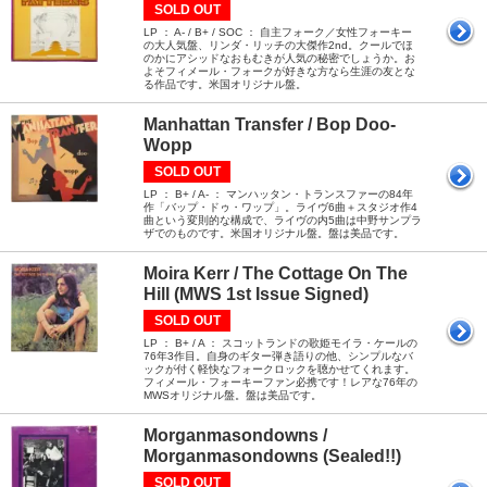
SOLD OUT
LP ： A- / B+ / SOC ： 自主フォーク／女性フォーキー
の大人気盤、リンダ・リッチの大傑作2nd。クールでほ
のかにアシッドなおもむきが人気の秘密でしょうか。お
よそフィメール・フォークが好きな方なら生涯の友とな
る作品です。米国オリジナル盤。
Manhattan Transfer / Bop Doo-
Wopp
SOLD OUT
LP ： B+ / A- ： マンハッタン・トランスファーの84年
作「バップ・ドゥ・ワップ」。ライヴ6曲＋スタジオ作4
曲という変則的な構成で、ライヴの内5曲は中野サンプラ
ザでのものです。米国オリジナル盤。盤は美品です。
Moira Kerr / The Cottage On The
Hill (MWS 1st Issue Signed)
SOLD OUT
LP ： B+ / A ： スコットランドの歌姫モイラ・ケールの
76年3作目。自身のギター弾き語りの他、シンプルなバ
ックが付く軽快なフォークロックを聴かせてくれます。
フィメール・フォーキーファン必携です！レアな76年の
MWSオリジナル盤。盤は美品です。
Morganmasondowns /
Morganmasondowns (Sealed!!)
SOLD OUT