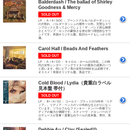
Balderdash / The ballad of Shirley
Goodness & Mercy
SOLD OUT
LP ： A- / A / SOC ： ブーンドグル＆バルダーダッシュ
の片割れ、バルダーダッシュの傑作ソロ作。完璧なスワ
ンプロックと言ってよいでしょう！ザ・バンド的な緻密
さとスワンプ・ロックの豪快さを併せ持つ理想的なサウ
ンドです。米国オリジナル盤。歌詞カードもしっかり付
属。
Carol Hall / Beads And Feathers
SOLD OUT
LP ： A- / A / CO ： キャロル・ホールの2作目。この時
代の女性シンガー・ソングライターの最良の成果の一つ
と思います。特にピアノ系の女性SSW好きは必聴です。
オススメ！米国オリジナル盤。美品です。
Cold Blood / Lydia（貴重白ラベル
見本盤 帯付）
SOLD OUT
LP ： B+ / A / DJ ： コールド・ブラッドの74年作「リデ
ィア」。リディア・ペンスのソロ作的な仕上がりになっ
ています。ソウルフルなファンキー・ナンバー炸裂でリ
ディアの魅力が満開です。スティーヴ・クロッパーのプ
ロデュースが見事！貴重な白ラベルの見本盤。帯付。美
品。
Debbie Au / Clay (Sealed!!)