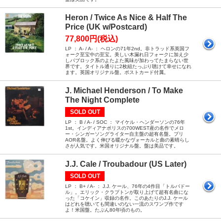
Heron / Twice As Nice & Half The
Price (UK w/Postcard)
77,800円(税込)
LP ： A- / A- ： ヘロンの71年2nd。非トラッド系英国フ
ォーク至宝中の至宝。美しい木漏れ日フォークに加え少
しパブロック系のよたよた風味が加わってたまらない世
界です。タイトル通りに2枚組たっぷり聴けて幸せになれ
ます。英国オリジナル盤。ポストカード付属。
J. Michael Henderson / To Make
The Night Complete
SOLD OUT
LP ： B / A- / SOC ： マイケル・ヘンダーソンの76年
1st。インディアナポリスの700WEST産の名作でメロ
ー・シンガーソングライター自主盤の超有名盤。プリ
AOR名盤。よく伸びる暖かなヴォーカルと曲の素晴らし
さが人気です。米国オリジナル盤。盤は美品です。
J.J. Cale / Troubadour (US Later)
SOLD OUT
LP ： B+ / A- ： J.J. ケール、76年の4作目「トルバドー
ル」。エリック・クラプトンが取り上げて超有名曲にな
った「コケイン」収録の名作。このあたりのJ.J. ケール
はどれを聴いても間違いのない一流のスワンプ作です
よ！米国盤。たぶん80年頃のもの。