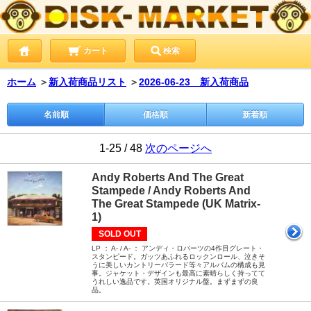
カート
検索
ホーム
＞
新入荷商品リスト
＞
2026-06-23 新入荷商品
名前順
価格順
新着順
1-25 / 48
次のページへ
Andy Roberts And The Great
Stampede / Andy Roberts And
The Great Stampede (UK Matrix-
1)
SOLD OUT
LP ： A- / A- ： アンディ・ロバーツの4作目グレート・
スタンピード。ガッツあふれるロックンロール、泣きそ
うに美しいカントリーバラード等々アルバムの構成も見
事。ジャケット・デザインも最高に素晴らしく持ってて
うれしい逸品です。英国オリジナル盤。まずまずの良
品。