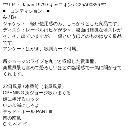
*** LP ： Japan 1979 / キャニオン / C25A00356 ***
■ コンディション ■
A- / B+
ジャケット：軽い使用感のみ、しっかりとした良品です。
ディスク：レーベルはヒゲが少々。盤面は軽微な薄スレが
そこそこ出ていますが、、傷というほどのものはなく良品
です。
アンケートはがき、歌詞カード付属。
所ジョージのライブを丸ごと収録した貴重盤。
楽屋風景も含めて恐ろしいほどの臨場感で一気に聞かせて
くれます。
22日風景 / 本番前（楽屋風景）
OPENING 所ジョージ歌いまくる
姫に捧げるロック
いい加減にしろよ
デッド・ボール PARTⅢ
南の南風
O.K. ベイビー