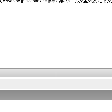
zweb.ne.jp, softbank.ne.jp等）宛のメールが届かないこ