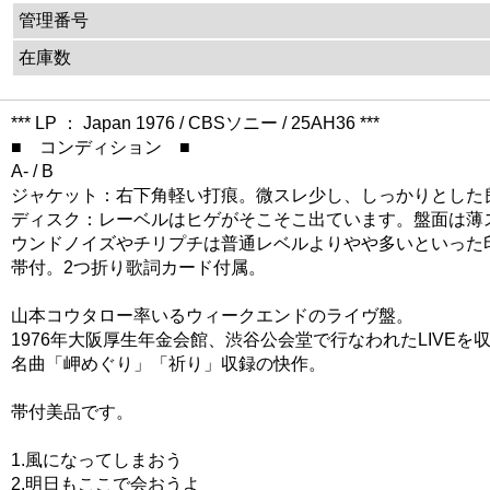
管理番号
在庫数
*** LP ： Japan 1976 / CBSソニー / 25AH36 ***
■ コンディション ■
A- / B
ジャケット：右下角軽い打痕。微スレ少し、しっかりとした
ディスク：レーベルはヒゲがそこそこ出ています。盤面は薄
ウンドノイズやチリプチは普通レベルよりやや多いといった
帯付。2つ折り歌詞カード付属。
山本コウタロー率いるウィークエンドのライヴ盤。
1976年大阪厚生年金会館、渋谷公会堂で行なわれたLIVEを
名曲「岬めぐり」「祈り」収録の快作。
帯付美品です。
1.風になってしまおう
2.明日もここで会おうよ