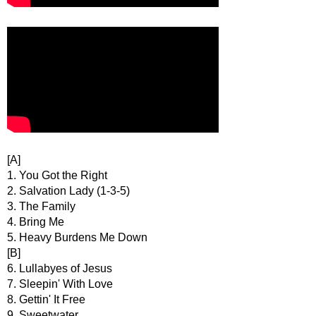
[A]
1. You Got the Right
2. Salvation Lady (1-3-5)
3. The Family
4. Bring Me
5. Heavy Burdens Me Down
[B]
6. Lullabyes of Jesus
7. Sleepin' With Love
8. Gettin' It Free
9. Sweetwater