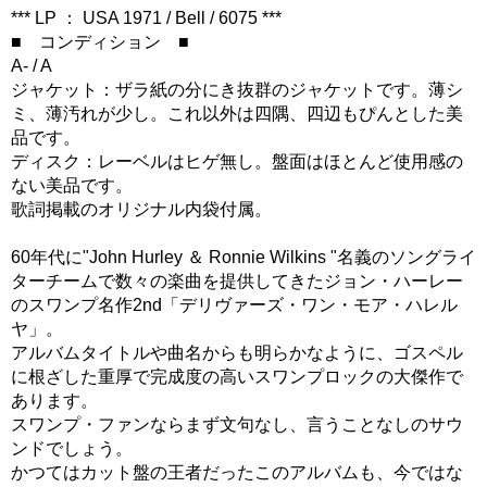
*** LP ： USA 1971 / Bell / 6075 ***
■ コンディション ■
A- / A
ジャケット：ザラ紙の分にき抜群のジャケットです。薄シ
ミ、薄汚れが少し。これ以外は四隅、四辺もぴんとした美
品です。
ディスク：レーベルはヒゲ無し。盤面はほとんど使用感の
ない美品です。
歌詞掲載のオリジナル内袋付属。
60年代に"John Hurley ＆ Ronnie Wilkins "名義のソングライ
ターチームで数々の楽曲を提供してきたジョン・ハーレー
のスワンプ名作2nd「デリヴァーズ・ワン・モア・ハレル
ヤ」。
アルバムタイトルや曲名からも明らかなように、ゴスペル
に根ざした重厚で完成度の高いスワンプロックの大傑作で
あります。
スワンプ・ファンならまず文句なし、言うことなしのサウ
ンドでしょう。
かつてはカット盤の王者だったこのアルバムも、今ではな