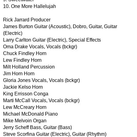
10. One More Hallelujah
Rick Jarrard Producer
James Burton Guitar (Acoustic), Dobro, Guitar, Guitar
(Electric)
Larry Carlton Guitar (Electric), Special Effects
Oma Drake Vocals, Vocals (bckgr)
Chuck Findley Horn
Lew Findley Horn
Milt Holland Percussion
Jim Horn Horn
Gloria Jones Vocals, Vocals (bckgr)
Jackie Kelso Horn
King Errisson Conga
Marti McCall Vocals, Vocals (bckgr)
Lew McCreary Horn
Michael McDonald Piano
Mike Melvoin Organ
Jerry Scheff Bass, Guitar (Bass)
Steve Scorfina Guitar (Electric), Guitar (Rhythm)