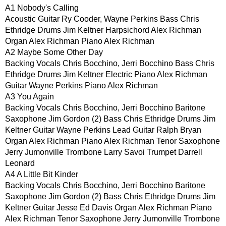
A1 Nobody's Calling
Acoustic Guitar Ry Cooder, Wayne Perkins Bass Chris
Ethridge Drums Jim Keltner Harpsichord Alex Richman
Organ Alex Richman Piano Alex Richman
A2 Maybe Some Other Day
Backing Vocals Chris Bocchino, Jerri Bocchino Bass Chris
Ethridge Drums Jim Keltner Electric Piano Alex Richman
Guitar Wayne Perkins Piano Alex Richman
A3 You Again
Backing Vocals Chris Bocchino, Jerri Bocchino Baritone
Saxophone Jim Gordon (2) Bass Chris Ethridge Drums Jim
Keltner Guitar Wayne Perkins Lead Guitar Ralph Bryan
Organ Alex Richman Piano Alex Richman Tenor Saxophone
Jerry Jumonville Trombone Larry Savoi Trumpet Darrell
Leonard
A4 A Little Bit Kinder
Backing Vocals Chris Bocchino, Jerri Bocchino Baritone
Saxophone Jim Gordon (2) Bass Chris Ethridge Drums Jim
Keltner Guitar Jesse Ed Davis Organ Alex Richman Piano
Alex Richman Tenor Saxophone Jerry Jumonville Trombone