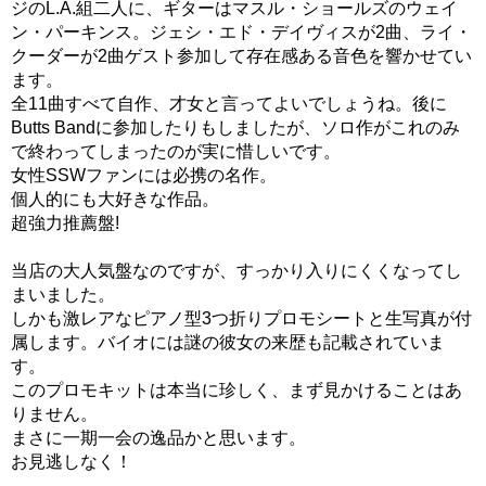
ジのL.A.組二人に、ギターはマスル・ショールズのウェイ
ン・パーキンス。ジェシ・エド・デイヴィスが2曲、ライ・
クーダーが2曲ゲスト参加して存在感ある音色を響かせてい
ます。
全11曲すべて自作、才女と言ってよいでしょうね。後に
Butts Bandに参加したりもしましたが、ソロ作がこれのみ
で終わってしまったのが実に惜しいです。
女性SSWファンには必携の名作。
個人的にも大好きな作品。
超強力推薦盤!
当店の大人気盤なのですが、すっかり入りにくくなってし
まいました。
しかも激レアなピアノ型3つ折りプロモシートと生写真が付
属します。バイオには謎の彼女の来歴も記載されていま
す。
このプロモキットは本当に珍しく、まず見かけることはあ
りません。
まさに一期一会の逸品かと思います。
お見逃しなく！