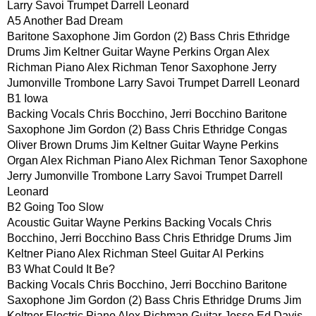
Larry Savoi Trumpet Darrell Leonard
A5 Another Bad Dream
Baritone Saxophone Jim Gordon (2) Bass Chris Ethridge
Drums Jim Keltner Guitar Wayne Perkins Organ Alex
Richman Piano Alex Richman Tenor Saxophone Jerry
Jumonville Trombone Larry Savoi Trumpet Darrell Leonard
B1 Iowa
Backing Vocals Chris Bocchino, Jerri Bocchino Baritone
Saxophone Jim Gordon (2) Bass Chris Ethridge Congas
Oliver Brown Drums Jim Keltner Guitar Wayne Perkins
Organ Alex Richman Piano Alex Richman Tenor Saxophone
Jerry Jumonville Trombone Larry Savoi Trumpet Darrell
Leonard
B2 Going Too Slow
Acoustic Guitar Wayne Perkins Backing Vocals Chris
Bocchino, Jerri Bocchino Bass Chris Ethridge Drums Jim
Keltner Piano Alex Richman Steel Guitar Al Perkins
B3 What Could It Be?
Backing Vocals Chris Bocchino, Jerri Bocchino Baritone
Saxophone Jim Gordon (2) Bass Chris Ethridge Drums Jim
Keltner Electric Piano Alex Richman Guitar Jesse Ed Davis