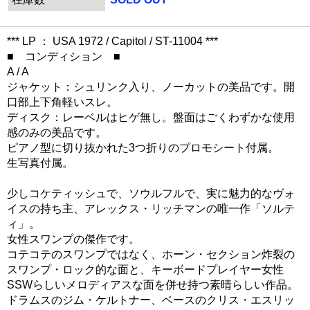
*** LP ： USA 1972 / Capitol / ST-11004 ***
■ コンディション ■
A / A
ジャケット：シュリンク入り、ノーカットの美品です。開
口部上下角軽いスレ。
ディスク：レーベルはヒゲ無し。盤面はごくわずかな使用
感のみの美品です。
ピアノ型に切り抜かれた3つ折りのプロモシート付属。
生写真付属。
少しコケティッシュで、ソウルフルで、実に魅力的なヴォ
イスの持ち主、アレックス・リッチマンの唯一作「ソルテ
ィ」。
女性スワンプの傑作です。
コテコテのスワンプではなく、ホーン・セクション炸裂の
スワンプ・ロック的な面と、キーボードプレイヤー女性
SSWらしいメロディアスな面を併せ持つ素晴らしい作品。
ドラムスのジム・ケルトナー、ベースのクリス・エスリッ