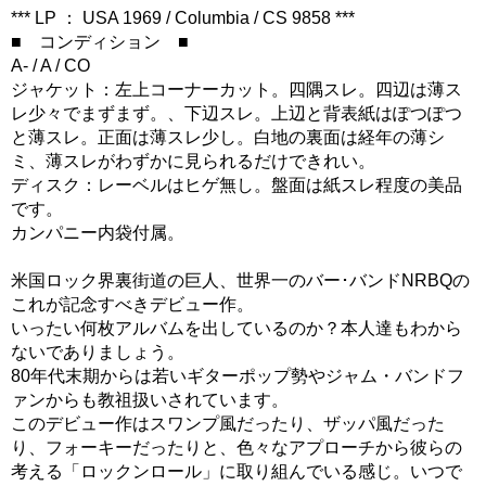
*** LP ： USA 1969 / Columbia / CS 9858 ***
■ コンディション ■
A- / A / CO
ジャケット：左上コーナーカット。四隅スレ。四辺は薄ス
レ少々でまずまず。、下辺スレ。上辺と背表紙はぽつぽつ
と薄スレ。正面は薄スレ少し。白地の裏面は経年の薄シ
ミ、薄スレがわずかに見られるだけできれい。
ディスク：レーベルはヒゲ無し。盤面は紙スレ程度の美品
です。
カンパニー内袋付属。
米国ロック界裏街道の巨人、世界一のバー･バンドNRBQの
これが記念すべきデビュー作。
いったい何枚アルバムを出しているのか？本人達もわから
ないでありましょう。
80年代末期からは若いギターポップ勢やジャム・バンドフ
ァンからも教祖扱いされています。
このデビュー作はスワンプ風だったり、ザッパ風だった
り、フォーキーだったりと、色々なアプローチから彼らの
考える「ロックンロール」に取り組んでいる感じ。いつで