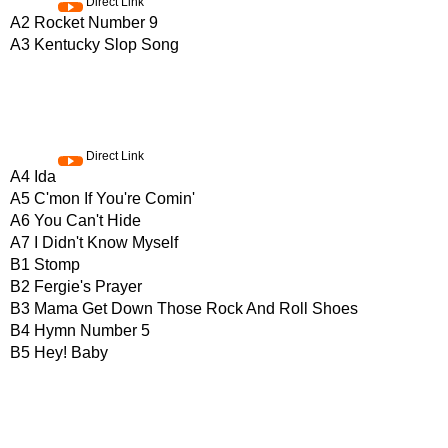
Direct Link
A2 Rocket Number 9
A3 Kentucky Slop Song
Direct Link
A4 Ida
A5 C'mon If You're Comin'
A6 You Can't Hide
A7 I Didn't Know Myself
B1 Stomp
B2 Fergie's Prayer
B3 Mama Get Down Those Rock And Roll Shoes
B4 Hymn Number 5
B5 Hey! Baby