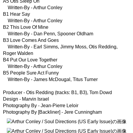
A5 Otis Sleep On
Written-By - Arthur Conley
B1 Hear Say
Written-By - Arthur Conley
B2 This Love Of Mine
Written-By - Dan Penn, Spooner Oldham
B3 Love Comes And Goes
Written-By - Earl Simms, Jimmy Moss, Otis Redding,
Roger Walden
B4 Put Our Love Together
Written-By - Arthur Conley
B5 People Sure Act Funny
Written-By - James McDougal, Titus Turner
Producer - Otis Redding (tracks: B1, B3), Tom Dowd
Design - Marvin Israel
Photography By - Jean-Pierre Leloir
Photography By [Backliner] - Jere Cunningham