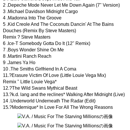
2 .Depeche Mode Never Let Me Down Again (7" Version)
3 .Michael Davidson Midnight Cargo
4 .Madonna Into The Groove
5 .Kid Creole And The Coconuts Dancin' At The Bains
Douches (Remix By Steve Masters)
Remix ? Steve Masters
6 .Ice-T Somebody Gotta Do It (12" Remix)
7 .Boys Wonder Shine On Me
8 .Martini Ranch Reach
9 .James Ya Ho
10 .The Smiths Girlfriend In A Coma
11.?Erasure Victim Of Love (Little Louie Vega Mix)
Remix " Little Louie Vega*
12.?The Wild Swans Mythical Beast
13.?k.d. lang and the reclines* Walking After Midnight (Live)
14 .Underworld Underneath The Radar (Edit)
15.?Modernique* In Love For All The Wrong Reasons