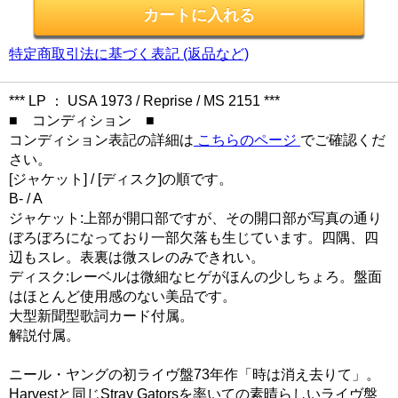
特定商取引法に基づく表記 (返品など)
*** LP ： USA 1973 / Reprise / MS 2151 ***
■ コンディション ■
コンディション表記の詳細は
こちらのページ
でご確認くだ
さい。
[ジャケット] / [ディスク]の順です。
B- / A
ジャケット:上部が開口部ですが、その開口部が写真の通り
ぼろぼろになっており一部欠落も生じています。四隅、四
辺もスレ。表裏は微スレのみできれい。
ディスク:レーベルは微細なヒゲがほんの少しちょろ。盤面
はほとんど使用感のない美品です。
大型新聞型歌詞カード付属。
解説付属。
ニール・ヤングの初ライヴ盤73年作「時は消え去りて」。
Harvestと同じStray Gatorsを率いての素晴らしいライヴ盤