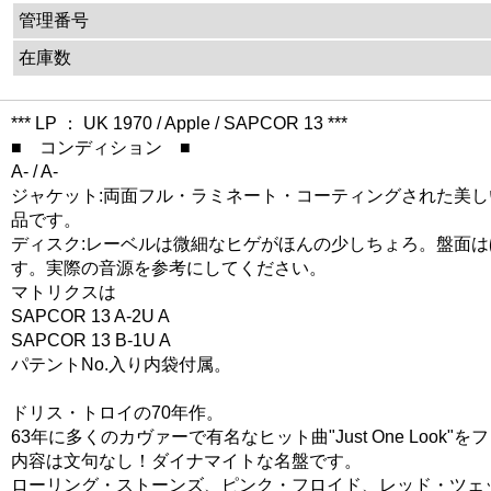
管理番号
在庫数
*** LP ： UK 1970 / Apple / SAPCOR 13 ***
■ コンディション ■
A- / A-
ジャケット:両面フル・ラミネート・コーティングされた美し
品です。
ディスク:レーベルは微細なヒゲがほんの少しちょろ。盤面
す。実際の音源を参考にしてください。
マトリクスは
SAPCOR 13 A-2U A
SAPCOR 13 B-1U A
パテントNo.入り内袋付属。
ドリス・トロイの70年作。
63年に多くのカヴァーで有名なヒット曲"Just One Lo
内容は文句なし！ダイナマイトな名盤です。
ローリング・ストーンズ、ピンク・フロイド、レッド・ツェッ