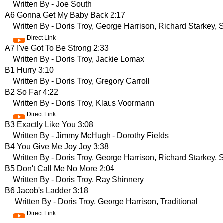
Written By - Joe South
A6 Gonna Get My Baby Back 2:17
Written By - Doris Troy, George Harrison, Richard Starkey, S
Direct Link
A7 I've Got To Be Strong 2:33
Written By - Doris Troy, Jackie Lomax
B1 Hurry 3:10
Written By - Doris Troy, Gregory Carroll
B2 So Far 4:22
Written By - Doris Troy, Klaus Voormann
Direct Link
B3 Exactly Like You 3:08
Written By - Jimmy McHugh - Dorothy Fields
B4 You Give Me Joy Joy 3:38
Written By - Doris Troy, George Harrison, Richard Starkey, S
B5 Don't Call Me No More 2:04
Written By - Doris Troy, Ray Shinnery
B6 Jacob's Ladder 3:18
Written By - Doris Troy, George Harrison, Traditional
Direct Link