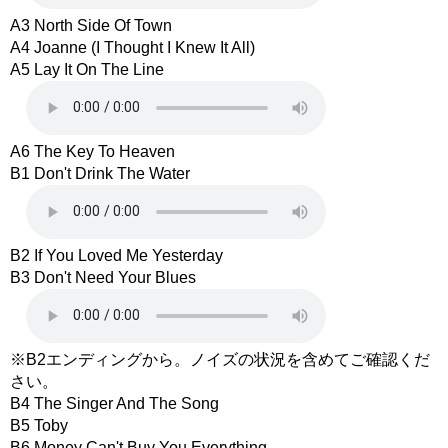
A3 North Side Of Town
A4 Joanne (I Thought I Knew It All)
A5 Lay It On The Line
A6 The Key To Heaven
B1 Don't Drink The Water
B2 If You Loved Me Yesterday
B3 Don't Need Your Blues
※B2エンディングから。ノイズの状況を含めてご確認くだ
さい。
B4 The Singer And The Song
B5 Toby
B6 Money Can't Buy You Everything