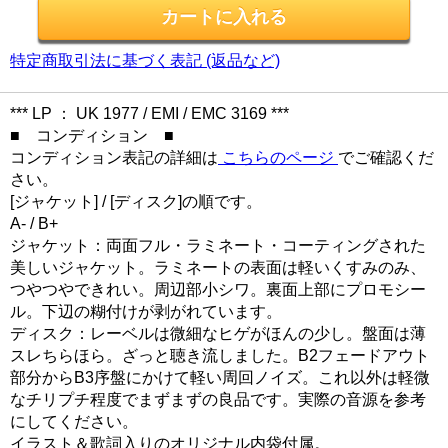
特定商取引法に基づく表記 (返品など)
*** LP ： UK 1977 / EMI / EMC 3169 ***
■ コンディション ■
コンディション表記の詳細は
こちらのページ
でご確認くだ
さい。
[ジャケット] / [ディスク]の順です。
A- / B+
ジャケット：両面フル・ラミネート・コーティングされた
美しいジャケット。ラミネートの表面は軽いくすみのみ、
つやつやできれい。周辺部小シワ。裏面上部にプロモシー
ル。下辺の糊付けが剥がれています。
ディスク：レーベルは微細なヒゲがほんの少し。盤面は薄
スレちらほら。ざっと聴き流しました。B2フェードアウト
部分からB3序盤にかけて軽い周回ノイズ。これ以外は軽微
なチリプチ程度でまずまずの良品です。実際の音源を参考
にしてください。
イラスト＆歌詞入りのオリジナル内袋付属。