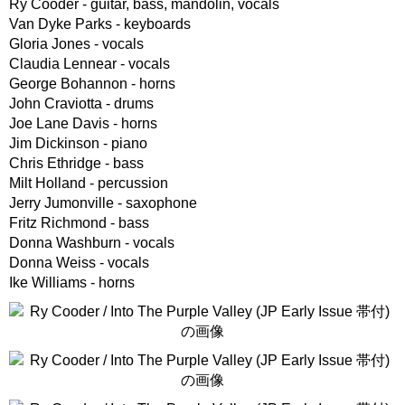
Ry Cooder - guitar, bass, mandolin, vocals
Van Dyke Parks - keyboards
Gloria Jones - vocals
Claudia Lennear - vocals
George Bohannon - horns
John Craviotta - drums
Joe Lane Davis - horns
Jim Dickinson - piano
Chris Ethridge - bass
Milt Holland - percussion
Jerry Jumonville - saxophone
Fritz Richmond - bass
Donna Washburn - vocals
Donna Weiss - vocals
Ike Williams - horns