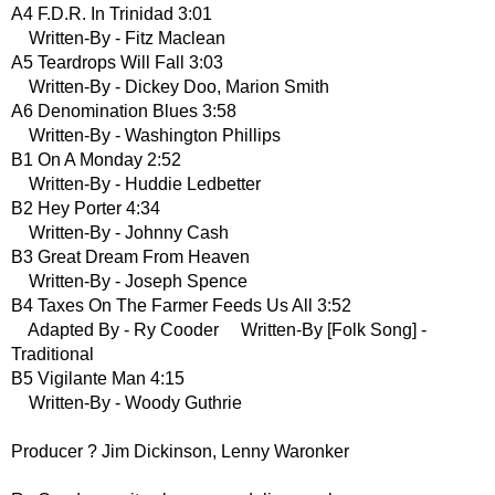
A4 F.D.R. In Trinidad 3:01
Written-By - Fitz Maclean
A5 Teardrops Will Fall 3:03
Written-By - Dickey Doo, Marion Smith
A6 Denomination Blues 3:58
Written-By - Washington Phillips
B1 On A Monday 2:52
Written-By - Huddie Ledbetter
B2 Hey Porter 4:34
Written-By - Johnny Cash
B3 Great Dream From Heaven
Written-By - Joseph Spence
B4 Taxes On The Farmer Feeds Us All 3:52
Adapted By - Ry Cooder Written-By [Folk Song] -
Traditional
B5 Vigilante Man 4:15
Written-By - Woody Guthrie
Producer ? Jim Dickinson, Lenny Waronker