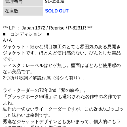
管理番号
9L-05839
在庫数
SOLD OUT
*** LP ： Japan 1972 / Reprise / P-8231R ***
■ コンディション ■
A / A
ジャケット：細かな絹目加工のとても雰囲気のある見開き
ジャケットです。ほとんど使用感のない、ぴんとした美品
です。
ディスク：レーベルはヒゲ無し。盤面はほとんど使用感の
ない美品です。
2つ折り歌詞／解説付属（薄シミ有り）。
ライ・クーダーの72年2nd「紫の峡谷」。
「ブラックホーク99選」にも選出された名作中の名作です
よね。
駄作の一切ないライ・クーダーですが、この2ndのゴツゴツ
した味わいは格別です。
秀逸なジャケットデザインともあいまって、個人的にもラ