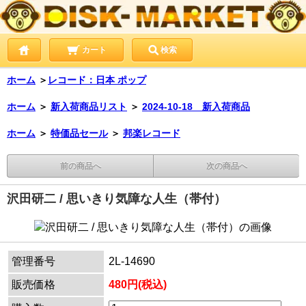
カート
検索
ホーム
＞
レコード：日本 ポップ
ホーム
＞
新入荷商品リスト
＞
2024-10-18 新入荷商品
ホーム
＞
特価品セール
＞
邦楽レコード
前の商品へ
次の商品へ
沢田研二 / 思いきり気障な人生（帯付）
管理番号
2L-14690
販売価格
480円(税込)