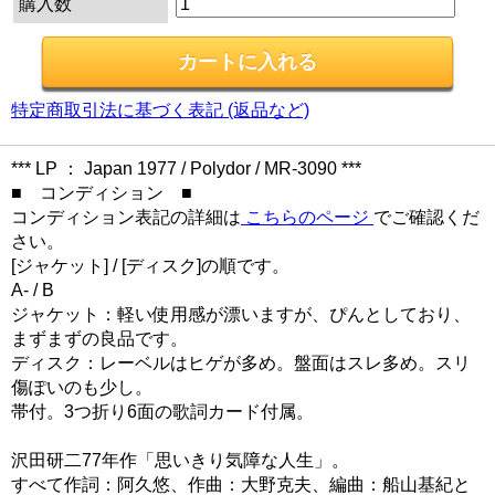
購入数
特定商取引法に基づく表記 (返品など)
*** LP ： Japan 1977 / Polydor / MR-3090 ***
■ コンディション ■
コンディション表記の詳細は
こちらのページ
でご確認くだ
さい。
[ジャケット] / [ディスク]の順です。
A- / B
ジャケット：軽い使用感が漂いますが、ぴんとしており、
まずまずの良品です。
ディスク：レーベルはヒゲが多め。盤面はスレ多め。スリ
傷ぽいのも少し。
帯付。3つ折り6面の歌詞カード付属。
沢田研二77年作「思いきり気障な人生」。
すべて作詞：阿久悠、作曲：大野克夫、編曲：船山基紀と