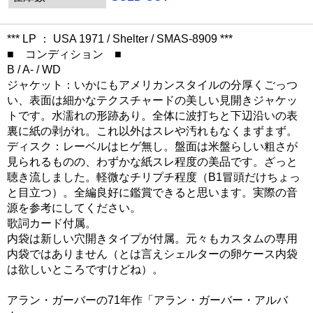
*** LP ： USA 1971 / Shelter / SMAS-8909 ***
■ コンディション ■
B / A- / WD
ジャケット：いかにもアメリカンスタイルの分厚くごっつ
い、表面は細かなテクスチャードの美しい見開きジャケッ
トです。水濡れの形跡あり。全体に波打ちと下辺沿いの表
裏に紙の剥がれ。これ以外はスレや汚れもなくまずまず。
ディスク：レーベルはヒゲ無し。盤面は米盤らしい粗さが
見られるものの、わずかな紙スレ程度の美品です。ざっと
聴き流しました。軽微なチリプチ程度（B1冒頭だけちょっ
と目立つ）。全編良好に鑑賞できると思います。実際の音
源を参考にしてください。
歌詞カード付属。
内袋は新しい穴開きタイプが付属。元々もカスタムの専用
内袋ではありません（とは言えシェルターの卵ケース内袋
は欲しいところですけどね）。
アラン・ガーバーの71年作「アラン・ガーバー・アルバ