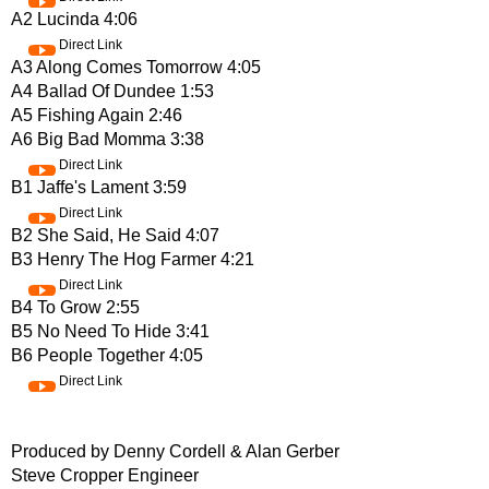
A2 Lucinda 4:06
Direct Link
A3 Along Comes Tomorrow 4:05
A4 Ballad Of Dundee 1:53
A5 Fishing Again 2:46
A6 Big Bad Momma 3:38
Direct Link
B1 Jaffe's Lament 3:59
Direct Link
B2 She Said, He Said 4:07
B3 Henry The Hog Farmer 4:21
Direct Link
B4 To Grow 2:55
B5 No Need To Hide 3:41
B6 People Together 4:05
Direct Link
Produced by Denny Cordell & Alan Gerber
Steve Cropper Engineer