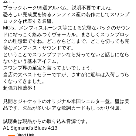
ム」。
ブラックホーク99選アルバム。説明不要ですよね。
恐ろしい完成度を誇るメンフィス産の名作にしてスワンプ
ロックを代表する名盤。
MG's、メンフィスホーンズ等による完璧なバックのサウン
ドに粘っこく絡みつくヴォーカル。まさしくスワンプロッ
クの理想郷ですね。どこからどこまで、どこを切っても完
璧なメンフィス・サウンドです。
ということでスワンプファンなら持ってないと話しになら
ないという基本アイテム。
スワンプ界の至宝と言ってよいでしょう。
当店の大ベストセラーですが、さすがに近年は入荷しづら
くなってきました。
超強力推薦盤！
見開きジャケットのオリジナル米国シェルター盤。盤は美
品です。欠品が多いレアな歌詞カードもしっかり付属。
試聴曲は現品からの取り込み音源です。
A1 Sigmund's Blues 4:13
Direct Link