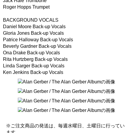
Jack Hale Trombone
Roger Hopps Trumpet
BACKGROUND VOCALS
Daniel Moore Back-up Vocals
Gloria Jones Back-up Vocals
Patrice Halloway Back-up Vocals
Beverly Gardner Back-up Vocals
Ona Drake Back-up Vocals
Rita Hurtzberg Back-up Vocals
Linda Sarger Back-up Vocals
Ken Jenkins Back-up Vocals
※ご注文商品の発送は、毎週水曜日、土曜日に行ってい
ます。