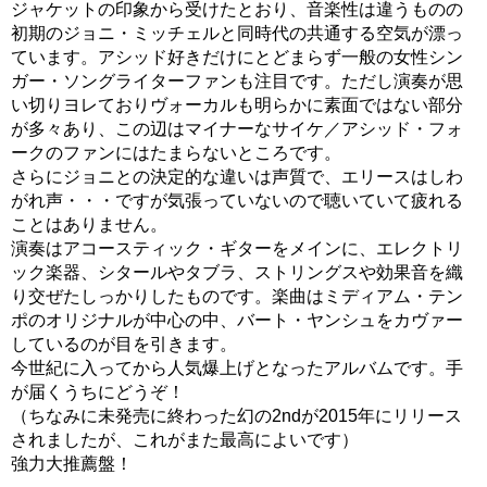
ジャケットの印象から受けたとおり、音楽性は違うものの
初期のジョニ・ミッチェルと同時代の共通する空気が漂っ
ています。アシッド好きだけにとどまらず一般の女性シン
ガー・ソングライターファンも注目です。ただし演奏が思
い切りヨレておりヴォーカルも明らかに素面ではない部分
が多々あり、この辺はマイナーなサイケ／アシッド・フォ
ークのファンにはたまらないところです。
さらにジョニとの決定的な違いは声質で、エリースはしわ
がれ声・・・ですが気張っていないので聴いていて疲れる
ことはありません。
演奏はアコースティック・ギターをメインに、エレクトリ
ック楽器、シタールやタブラ、ストリングスや効果音を織
り交ぜたしっかりしたものです。楽曲はミディアム・テン
ポのオリジナルが中心の中、バート・ヤンシュをカヴァー
しているのが目を引きます。
今世紀に入ってから人気爆上げとなったアルバムです。手
が届くうちにどうぞ！
（ちなみに未発売に終わった幻の2ndが2015年にリリース
されましたが、これがまた最高によいです）
強力大推薦盤！