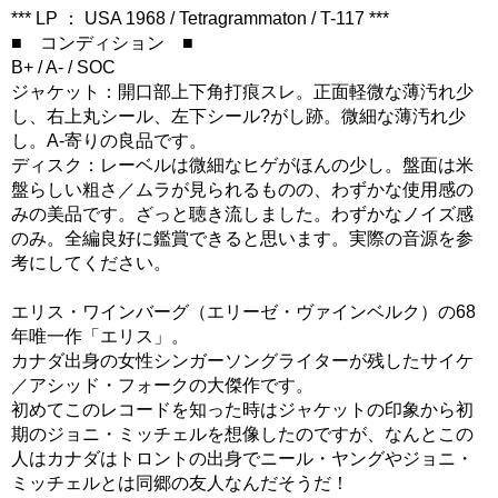
*** LP ： USA 1968 / Tetragrammaton / T-117 ***
■ コンディション ■
B+ / A- / SOC
ジャケット：開口部上下角打痕スレ。正面軽微な薄汚れ少
し、右上丸シール、左下シール?がし跡。微細な薄汚れ少
し。A-寄りの良品です。
ディスク：レーベルは微細なヒゲがほんの少し。盤面は米
盤らしい粗さ／ムラが見られるものの、わずかな使用感の
みの美品です。ざっと聴き流しました。わずかなノイズ感
のみ。全編良好に鑑賞できると思います。実際の音源を参
考にしてください。
エリス・ワインバーグ（エリーゼ・ヴァインベルク）の68
年唯一作「エリス」。
カナダ出身の女性シンガーソングライターが残したサイケ
／アシッド・フォークの大傑作です。
初めてこのレコードを知った時はジャケットの印象から初
期のジョニ・ミッチェルを想像したのですが、なんとこの
人はカナダはトロントの出身でニール・ヤングやジョニ・
ミッチェルとは同郷の友人なんだそうだ！