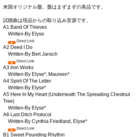
米国オリジナル盤。盤はまずまずの美品です。
試聴曲は現品からの取り込み音源です。
A1 Band Of Thieves
Written-By Elyse
Direct Link
A2 Deed I Do
Written-By Bert Jansch
Direct Link
A3 Iron Works
Written-By Elyse*, Maureen*
A4 Spirit Of The Letter
Written-By Elyse*
A5 Here In My Heart (Underneath The Spreading Chestnut
Tree)
Written-By Elyse*
A6 Last Ditch Protocol
Written-By Cynthia Friedland, Elyse*
Direct Link
B1 Sweet Pounding Rhythm