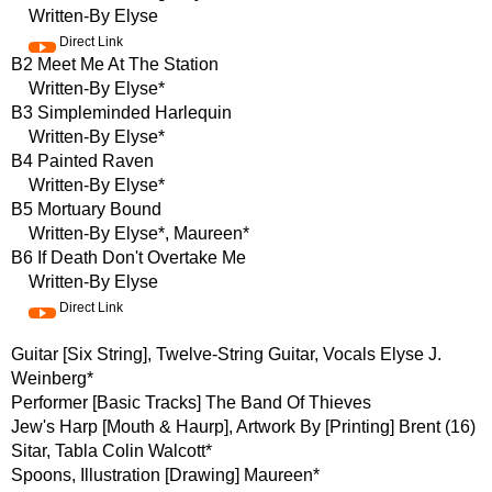
Written-By Elyse
Direct Link
B2 Meet Me At The Station
Written-By Elyse*
B3 Simpleminded Harlequin
Written-By Elyse*
B4 Painted Raven
Written-By Elyse*
B5 Mortuary Bound
Written-By Elyse*, Maureen*
B6 If Death Don't Overtake Me
Written-By Elyse
Direct Link
Guitar [Six String], Twelve-String Guitar, Vocals Elyse J.
Weinberg*
Performer [Basic Tracks] The Band Of Thieves
Jew's Harp [Mouth & Haurp], Artwork By [Printing] Brent (16)
Sitar, Tabla Colin Walcott*
Spoons, Illustration [Drawing] Maureen*