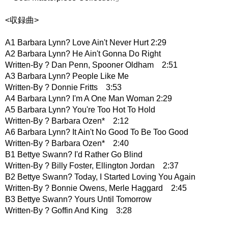
<収録曲>
A1 Barbara Lynn? Love Ain't Never Hurt 2:29
A2 Barbara Lynn? He Ain't Gonna Do Right
Written-By ? Dan Penn, Spooner Oldham 2:51
A3 Barbara Lynn? People Like Me
Written-By ? Donnie Fritts 3:53
A4 Barbara Lynn? I'm A One Man Woman 2:29
A5 Barbara Lynn? You're Too Hot To Hold
Written-By ? Barbara Ozen* 2:12
A6 Barbara Lynn? It Ain't No Good To Be Too Good
Written-By ? Barbara Ozen* 2:40
B1 Bettye Swann? I'd Rather Go Blind
Written-By ? Billy Foster, Ellington Jordan 2:37
B2 Bettye Swann? Today, I Started Loving You Again
Written-By ? Bonnie Owens, Merle Haggard 2:45
B3 Bettye Swann? Yours Until Tomorrow
Written-By ? Goffin And King 3:28