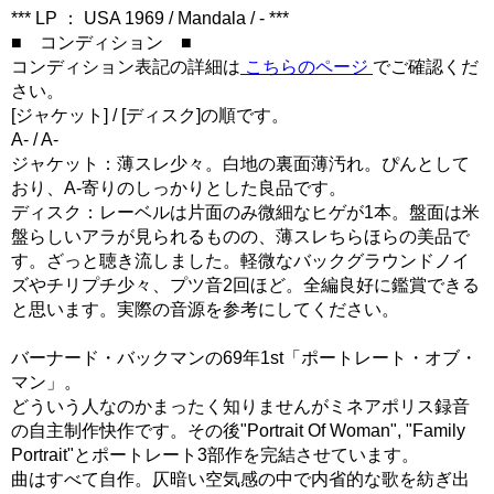
*** LP ： USA 1969 / Mandala / - ***
■ コンディション ■
コンディション表記の詳細は
こちらのページ
でご確認くだ
さい。
[ジャケット] / [ディスク]の順です。
A- / A-
ジャケット：薄スレ少々。白地の裏面薄汚れ。ぴんとして
おり、A-寄りのしっかりとした良品です。
ディスク：レーベルは片面のみ微細なヒゲが1本。盤面は米
盤らしいアラが見られるものの、薄スレちらほらの美品で
す。ざっと聴き流しました。軽微なバックグラウンドノイ
ズやチリプチ少々、プツ音2回ほど。全編良好に鑑賞できる
と思います。実際の音源を参考にしてください。
バーナード・バックマンの69年1st「ポートレート・オブ・
マン」。
どういう人なのかまったく知りませんがミネアポリス録音
の自主制作快作です。その後"Portrait Of Woman", "Family
Portrait"とポートレート3部作を完結させています。
曲はすべて自作。仄暗い空気感の中で内省的な歌を紡ぎ出