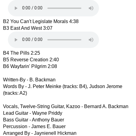
B2 You Can't Legislate Morals 4:38
B3 East And West 3:07
B4 The Pills 2:25
B5 Reverse Creation 2:40
B6 Wayfarin' Pilgrim 2:08
Written-By - B. Backman
Words By - J. Peter Meinke (tracks: B4), Judson Jerome
(tracks: A2)
Vocals, Twelve-String Guitar, Kazoo - Bernard A. Backman
Lead Guitar - Wayne Priddy
Bass Guitar - Anthony Bauer
Percussion - James E. Bauer
Arranged By - Jaynienell Hickman