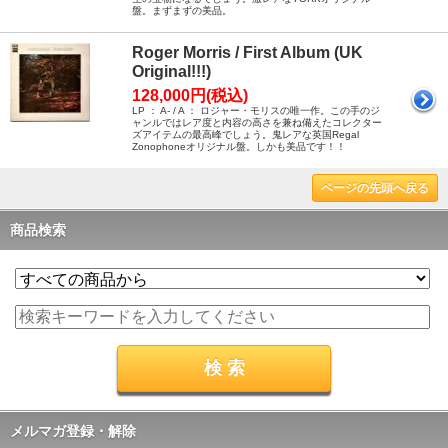
盤。まずまずの美品。
Roger Morris / First Album (UK
Original!!!)
128,000円(税込)
LP ： A- / A ： ロジャー・モリスの唯一作。この手のジ
ャンルではレア度と内容の高さを兼ね備えたコレクター
ズアイテムの最高峰でしょう。鬼レアな英国Regal
Zonophoneオリジナル盤。しかも美品です！！
ページの先頭へ戻る
商品検索
メルマガ登録・解除