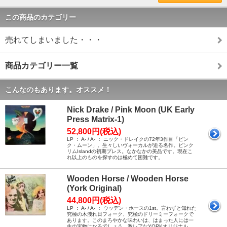
この商品のカテゴリー
売れてしまいました・・・
商品カテゴリー一覧
こんなのもあります。オススメ！
Nick Drake / Pink Moon (UK Early
Press Matrix-1)
52,800円(税込)
LP ： A- / A- ： ニック・ドレイクの72年3作目「ピン
ク・ムーン」。生々しいヴォーカルが迫る名作。ピンク
リムIslandの初期プレス。なかなかの美品です。現在こ
れ以上のものを探すのは極めて困難です。
Wooden Horse / Wooden Horse
(York Original)
44,800円(税込)
LP ： A- / A- ： ウッデン・ホースの1st。言わずと知れた
究極の木洩れ日フォーク、究極のドリーミーフォークで
あります。このまろやかな味わいは、はまった人には一
生の宝物になるでしょう。激レアなYORKオリジナル