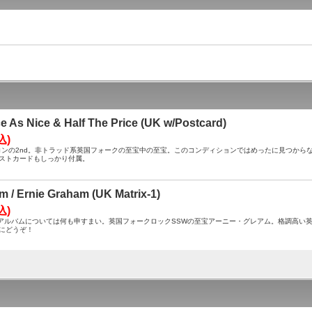
ce As Nice & Half The Price (UK w/Postcard)
込)
 A ： ヘロンの2nd。非トラッド系英国フォークの至宝中の至宝。このコンディションではめったに見
ストカードもしっかり付属。
m / Ernie Graham (UK Matrix-1)
込)
A ： このアルバムについては何も申すまい。英国フォークロックSSWの至宝アーニー・グレアム。格調
にどうぞ！