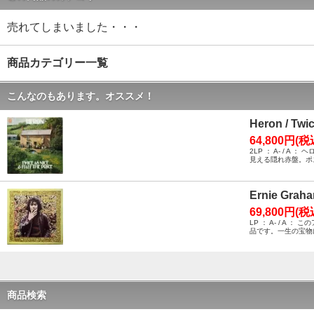
売れてしまいました・・・
商品カテゴリー一覧
こんなのもあります。オススメ！
Heron / Twi
64,800円(税
2LP ： A- /
見える隠れ赤盤。ポ
Ernie Graha
69,800円(税
LP ： A- / 
品です。一生の宝物
商品検索