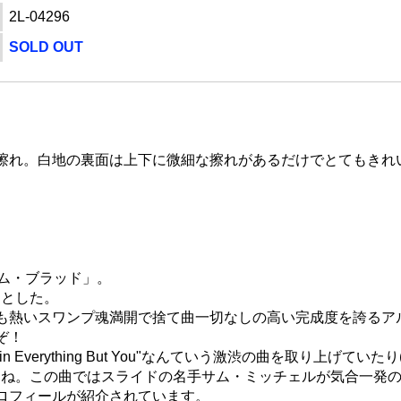
2L-04296
SOLD OUT
擦れ。白地の裏面は上下に微細な擦れがあるだけでとてもきれ
ム・ブラッド」。
書くとした。
も熱いスワンプ魂満開で捨て曲一切なしの高い完成度を誇るア
ぞ！
 in Everything But You"なんていう激渋の曲を取り上げていた
しいですね。この曲ではスライドの名手サム・ミッチェルが気合一
ロフィールが紹介されています。