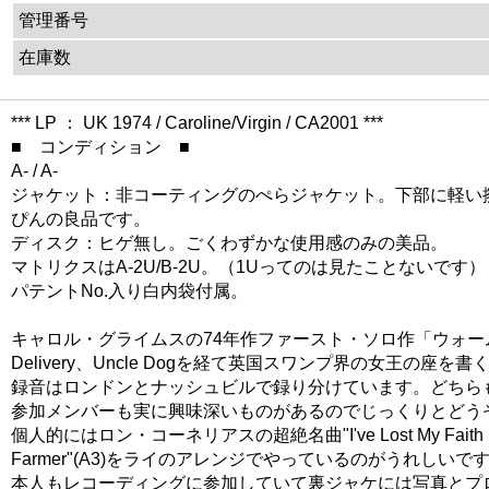
管理番号
在庫数
*** LP ： UK 1974 / Caroline/Virgin / CA2001 ***
■ コンディション ■
A- / A-
ジャケット：非コーティングのぺらジャケット。下部に軽い
ぴんの良品です。
ディスク：ヒゲ無し。ごくわずかな使用感のみの美品。
マトリクスはA-2U/B-2U。（1Uってのは見たことないです）
パテントNo.入り白内袋付属。
キャロル・グライムスの74年作ファースト・ソロ作「ウォー
Delivery、Uncle Dogを経て英国スワンプ界の女王の座を
録音はロンドンとナッシュビルで録り分けています。どちら
参加メンバーも実に興味深いものがあるのでじっくりとどう
個人的にはロン・コーネリアスの超絶名曲"I've Lost My Faith
Farmer"(A3)をライのアレンジでやっているのがうれ
本人もレコーディングに参加していて裏ジャケには写真とプ