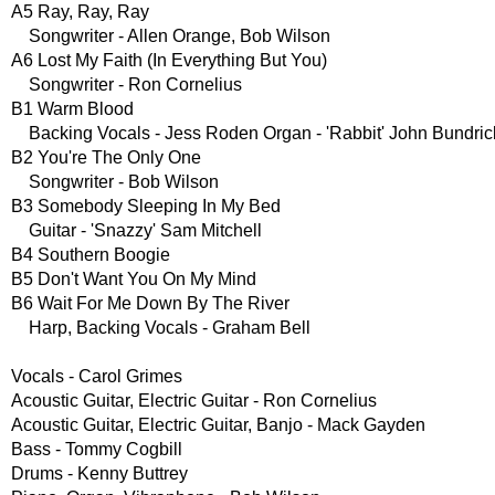
A5 Ray, Ray, Ray
Songwriter - Allen Orange, Bob Wilson
A6 Lost My Faith (In Everything But You)
Songwriter - Ron Cornelius
B1 Warm Blood
Backing Vocals - Jess Roden Organ - 'Rabbit' John Bundric
B2 You're The Only One
Songwriter - Bob Wilson
B3 Somebody Sleeping In My Bed
Guitar - 'Snazzy' Sam Mitchell
B4 Southern Boogie
B5 Don't Want You On My Mind
B6 Wait For Me Down By The River
Harp, Backing Vocals - Graham Bell
Vocals - Carol Grimes
Acoustic Guitar, Electric Guitar - Ron Cornelius
Acoustic Guitar, Electric Guitar, Banjo - Mack Gayden
Bass - Tommy Cogbill
Drums - Kenny Buttrey