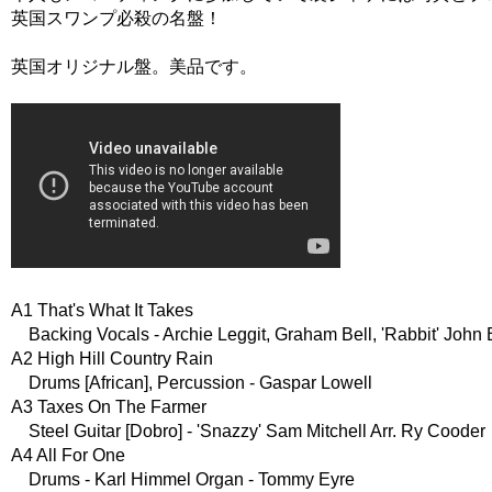
英国スワンプ必殺の名盤！
英国オリジナル盤。美品です。
A1 That's What It Takes
Backing Vocals - Archie Leggit, Graham Bell, 'Rabbit' John 
A2 High Hill Country Rain
Drums [African], Percussion - Gaspar Lowell
A3 Taxes On The Farmer
Steel Guitar [Dobro] - 'Snazzy' Sam Mitchell Arr. Ry Cooder
A4 All For One
Drums - Karl Himmel Organ - Tommy Eyre