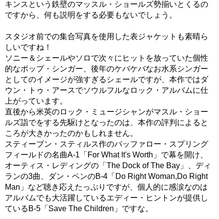
キンスという鉄壁のマッスル・ショールズ勢揃いとくるの
ですから、何も説明をする必要もないでしょう。
スタジオ前での集合写真を使用した表ジャケットも素晴ら
しいですね！
ソニー＆シェールやソロで次々にヒットを放っていた個性
的なポップ・シンガー、後年のケバケバなお水系シンガー
としてのイメージが強すぎるシェールですが、本作ではダ
ウン・トゥ・アースでソウルフルなロック・アルバムに仕
上がっています。
直後から米英のロック・ミュージシャンがマスル・ショー
ルズ詣でをする先駆けとなったのは、本作の評判によると
ころが大きかったのかもしれません。
スティーブン・スティルス作のバッファロー・スプリング
フィールドの名曲A-1「For What It's Worth」で幕を開け、
オーティス・レディングの「The Dock of The Bay」、ディ
ランの3曲、ダン・ペンのB-4「Do Right Woman,Do Right
Man」など聴き応えたっぷりですが、個人的に感涙なのは
アルバムでも大活躍しているエディー・ヒントンが提供し
ているB-5「Save The Children」ですな。