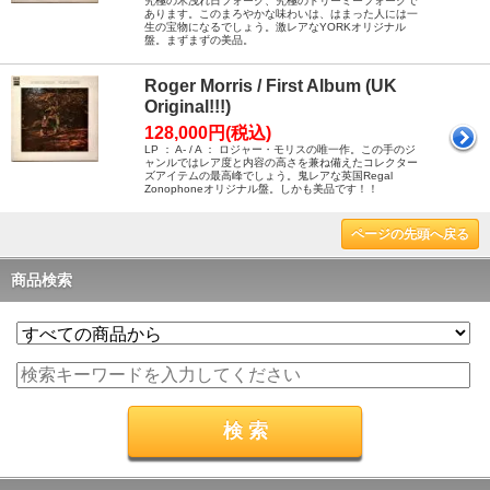
究極の木洩れ日フォーク、究極のドリーミーフォークで
あります。このまろやかな味わいは、はまった人には一
生の宝物になるでしょう。激レアなYORKオリジナル
盤。まずまずの美品。
Roger Morris / First Album (UK
Original!!!)
128,000円(税込)
LP ： A- / A ： ロジャー・モリスの唯一作。この手のジ
ャンルではレア度と内容の高さを兼ね備えたコレクター
ズアイテムの最高峰でしょう。鬼レアな英国Regal
Zonophoneオリジナル盤。しかも美品です！！
ページの先頭へ戻る
商品検索