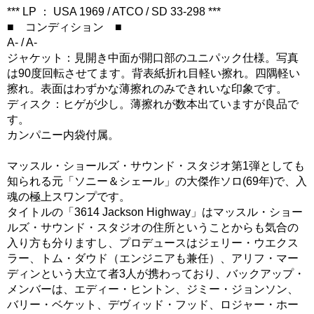
*** LP ： USA 1969 / ATCO / SD 33-298 ***
■ コンディション ■
A- / A-
ジャケット：見開き中面が開口部のユニパック仕様。写真
は90度回転させてます。背表紙折れ目軽い擦れ。四隅軽い
擦れ。表面はわずかな薄擦れのみできれいな印象です。
ディスク：ヒゲが少し。薄擦れが数本出ていますが良品で
す。
カンパニー内袋付属。
マッスル・ショールズ・サウンド・スタジオ第1弾としても
知られる元「ソニー＆シェール」の大傑作ソロ(69年)で、入
魂の極上スワンプです。
タイトルの「3614 Jackson Highway」はマッスル・ショー
ルズ・サウンド・スタジオの住所ということからも気合の
入り方も分りますし、プロデュースはジェリー・ウエクス
ラー、トム・ダウド（エンジニアも兼任）、アリフ・マー
ディンという大立て者3人が携わっており、バックアップ・
メンバーは、エディー・ヒントン、ジミー・ジョンソン、
バリー・ベケット、デヴィッド・フッド、ロジャー・ホー