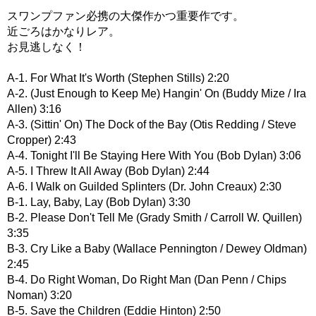
スワンプファン必携の大傑作かつ重要作です。
近ごろはかなりレア。
お見逃しなく！
A-1. For What It's Worth (Stephen Stills) 2:20
A-2. (Just Enough to Keep Me) Hangin' On (Buddy Mize / Ira
Allen) 3:16
A-3. (Sittin' On) The Dock of the Bay (Otis Redding / Steve
Cropper) 2:43
A-4. Tonight I'll Be Staying Here With You (Bob Dylan) 3:06
A-5. I Threw It All Away (Bob Dylan) 2:44
A-6. I Walk on Guilded Splinters (Dr. John Creaux) 2:30
B-1. Lay, Baby, Lay (Bob Dylan) 3:30
B-2. Please Don't Tell Me (Grady Smith / Carroll W. Quillen)
3:35
B-3. Cry Like a Baby (Wallace Pennington / Dewey Oldman)
2:45
B-4. Do Right Woman, Do Right Man (Dan Penn / Chips
Noman) 3:20
B-5. Save the Children (Eddie Hinton) 2:50