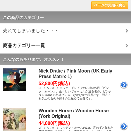
ページの先頭へ戻る
この商品のカテゴリー
売れてしまいました・・・
商品カテゴリー一覧
こんなのもあります。オススメ！
Nick Drake / Pink Moon (UK Early
Press Matrix-1)
52,800円(税込)
LP ： A- / A- ： ニック・ドレイクの72年3作目「ピン
ク・ムーン」。生々しいヴォーカルが迫る名作。ピンク
リムIslandの初期プレス。なかなかの美品です。現在こ
れ以上のものを探すのは極めて困難です。
Wooden Horse / Wooden Horse
(York Original)
44,800円(税込)
LP ： A- / A- ： ウッデン・ホースの1st。言わずと知れた