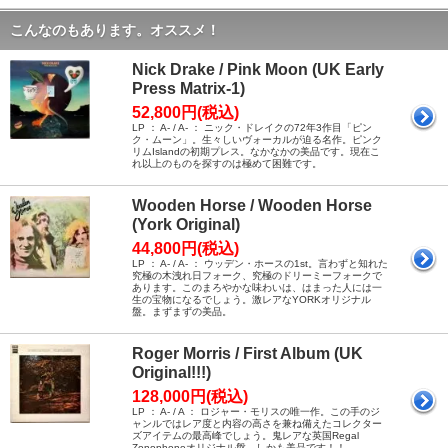
こんなのもあります。オススメ！
Nick Drake / Pink Moon (UK Early
Press Matrix-1)
52,800円(税込)
LP ： A- / A- ： ニック・ドレイクの72年3作目「ピン
ク・ムーン」。生々しいヴォーカルが迫る名作。ピンク
リムIslandの初期プレス。なかなかの美品です。現在こ
れ以上のものを探すのは極めて困難です。
Wooden Horse / Wooden Horse
(York Original)
44,800円(税込)
LP ： A- / A- ： ウッデン・ホースの1st。言わずと知れた
究極の木洩れ日フォーク、究極のドリーミーフォークで
あります。このまろやかな味わいは、はまった人には一
生の宝物になるでしょう。激レアなYORKオリジナル
盤。まずまずの美品。
Roger Morris / First Album (UK
Original!!!)
128,000円(税込)
LP ： A- / A ： ロジャー・モリスの唯一作。この手のジ
ャンルではレア度と内容の高さを兼ね備えたコレクター
ズアイテムの最高峰でしょう。鬼レアな英国Regal
Zonophoneオリジナル盤。しかも美品です！！