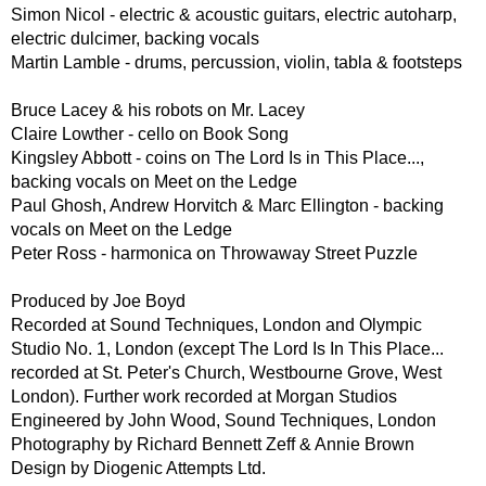
Simon Nicol - electric & acoustic guitars, electric autoharp,
electric dulcimer, backing vocals
Martin Lamble - drums, percussion, violin, tabla & footsteps
Bruce Lacey & his robots on Mr. Lacey
Claire Lowther - cello on Book Song
Kingsley Abbott - coins on The Lord Is in This Place...,
backing vocals on Meet on the Ledge
Paul Ghosh, Andrew Horvitch & Marc Ellington - backing
vocals on Meet on the Ledge
Peter Ross - harmonica on Throwaway Street Puzzle
Produced by Joe Boyd
Recorded at Sound Techniques, London and Olympic
Studio No. 1, London (except The Lord Is In This Place...
recorded at St. Peter's Church, Westbourne Grove, West
London). Further work recorded at Morgan Studios
Engineered by John Wood, Sound Techniques, London
Photography by Richard Bennett Zeff & Annie Brown
Design by Diogenic Attempts Ltd.