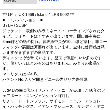
*** LP ： UK 1969 / Island / ILPS 9092 ***
■ コンディション ■
B / B+ / SESP
ジャケット：表側のみラミネート・コーティングされたタ
イプ。ラミネートはくすみが出ています。開口部中央に
3mmほどの紙の切れ。背表紙中央が10cmほど割れ。非コー
ティングの裏面は薄擦れが出ています。全体に使用感は漂
いますがまずまずの良品です。
ディスク:ヒゲが出ています。盤面は薄擦れやや多めです
が、傷というほどのものはありません。A-寄りの良品で
す。
マトリクスは+A/+B。
パテントNo.入り穴開きビニール内貼り内袋付属。
Judy Dybleに代わりサンディ・デニーが参加した68年のフ
ェアポート・コンヴェンション2作目。
リチャード・トンプソン、サイモン・ニコル、アシュレ
イ・ハッチングス、イアン・マシューズ、サンディ・デニ