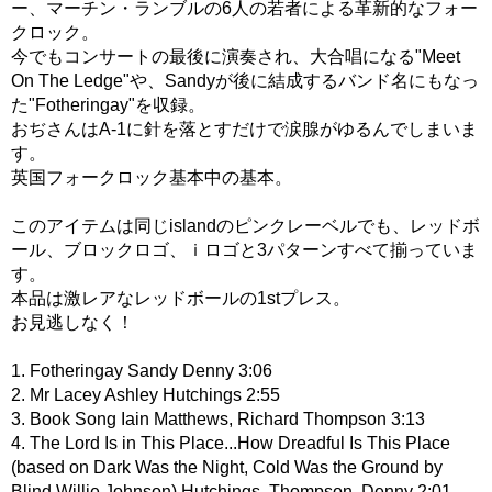
ー、マーチン・ランブルの6人の若者による革新的なフォー
クロック。
今でもコンサートの最後に演奏され、大合唱になる"Meet
On The Ledge"や、Sandyが後に結成するバンド名にもなっ
た"Fotheringay"を収録。
おぢさんはA-1に針を落とすだけで涙腺がゆるんでしまいま
す。
英国フォークロック基本中の基本。
このアイテムは同じislandのピンクレーベルでも、レッドボ
ール、ブロックロゴ、ｉロゴと3パターンすべて揃っていま
す。
本品は激レアなレッドボールの1stプレス。
お見逃しなく！
1. Fotheringay Sandy Denny 3:06
2. Mr Lacey Ashley Hutchings 2:55
3. Book Song Iain Matthews, Richard Thompson 3:13
4. The Lord Is in This Place...How Dreadful Is This Place
(based on Dark Was the Night, Cold Was the Ground by
Blind Willie Johnson) Hutchings, Thompson, Denny 2:01