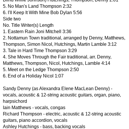
5. No Man's Land Thompson 2:32
6. I'll Keep It With Mine Bob Dylan 5:56
Side two
No. Title Writer(s) Length
1. Eastern Rain Joni Mitchell 3:36
2. Nottamun Town traditional, arranged by Denny, Matthews,
Thompson, Simon Nicol, Hutchings, Martin Lamble 3:12
3. Tale in Hard Time Thompson 3:29
4. She Moves Through the Fair traditional, arr. Denny,
Matthews, Thompson, Nicol, Hutchings, Lamble 4:14
5. Meet on the Ledge Thompson 2:50
6. End of a Holiday Nicol 1:07
Sandy Denny (as Alexandra Elene MacLean Denny) -
vocals, acoustic & 12-string acoustic guitars, organ, piano,
harpsichord
Iain Matthews - vocals, congas
Richard Thompson - electric, acoustic & 12-string acoustic
guitars, piano accordion, vocals
Ashley Hutchings - bass, backing vocals