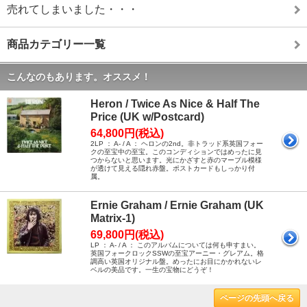
売れてしまいました・・・
商品カテゴリー一覧
こんなのもあります。オススメ！
Heron / Twice As Nice & Half The
Price (UK w/Postcard)
64,800円(税込)
2LP ： A- / A ： ヘロンの2nd。非トラッド系英国フォー
クの至宝中の至宝。このコンディションではめったに見
つからないと思います。光にかざすと赤のマーブル模様
が透けて見える隠れ赤盤。ポストカードもしっかり付
属。
Ernie Graham / Ernie Graham (UK
Matrix-1)
69,800円(税込)
LP ： A- / A ： このアルバムについては何も申すまい。
英国フォークロックSSWの至宝アーニー・グレアム。格
調高い英国オリジナル盤。めったにお目にかかれないレ
ベルの美品です。一生の宝物にどうぞ！
ページの先頭へ戻る