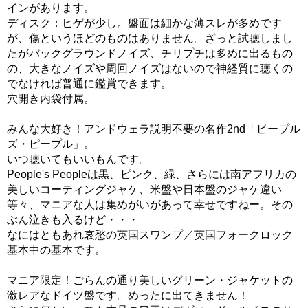
インがあります。
ディスク：ヒゲが少し。盤面は細かな薄スレが多めです
が、傷というほどのものはありません。ざっと試聴しまし
たがバックグラウンドノイズ、チリプチは多めに出るもの
の、大きなノイズや周回ノイズはないので神経質に聴くの
でなければ普通に鑑賞できます。
穴開き内袋付属。
みんな大好き！アンドウェラ説明不要の名作2nd「ピープル
ズ・ピープル」。
いつ聴いてもいいもんです。
People's Peopleは黒、ピンク、緑、さらには南アフリカの
美しいコーティングジャケ、米盤や日本盤のジャケ違い
等々、マニアな人は集めがいがあって幸せですねー。その
ぶん泣きも入るけど・・・
なにはともあれ哀愁の英国スワンプ／英国フォークロック
基本中の基本です。
マニア限定！ごらんの通り美しいグリーン・ジャケットの
激レアなドイツ盤です。めったに出てきません！