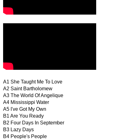
A1 She Taught Me To Love
A2 Saint Bartholomew
A3 The World Of Angelique
A4 Mississippi Water
A5 I've Got My Own
B1 Are You Ready
B2 Four Days In September
B3 Lazy Days
B4 People's People