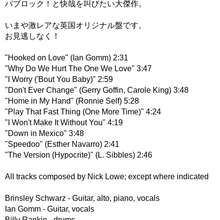
パブロック！と快哉を叫びたい大傑作。
いまや激レアな英国オリジナル盤です。
お見逃しなく！
"Hooked on Love" (Ian Gomm) 2:31
"Why Do We Hurt The One We Love" 3:47
"I Worry ('Bout You Baby)" 2:59
"Don't Ever Change" (Gerry Goffin, Carole King) 3:48
"Home in My Hand" (Ronnie Self) 5:28
"Play That Fast Thing (One More Time)" 4:24
"I Won't Make It Without You" 4:19
"Down in Mexico" 3:48
"Speedoo" (Esther Navarro) 2:41
"The Version (Hypocrite)" (L. Sibbles) 2:46
All tracks composed by Nick Lowe; except where indicated
Brinsley Schwarz - Guitar, alto, piano, vocals
Ian Gomm - Guitar, vocals
Billy Rankin - drums