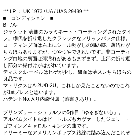
*** LP ： UK 1973 / UA / UAS 29489 ***
■ コンディション ■
B+ / A-
ジャケット:表側のみラミネート・コーティングされたタイ
プ。糊代を折り返したクラシックなフリップバック仕様。
コーティング面は右上にシール剥がしの糊の跡、薄汚れが
ちらほらありますが、つやつやできれいです。非コーティ
ング白地の裏面は薄汚れがあるもまずまず。上部の折り返
し部分の糊付けがはがれています。
ディスク:レーベルはヒゲが少し。盤面は薄スレちらほらの
良品です。
マトリクスはA-2U/B-2U。これしか見たことないのでこれ
が1stプレスと思います。
パテントNo.入り内袋付属（落書きあり）。
ブリンズリー・シュワルツの5作目「ゆるぎない心」。
アルバムタイトルはビートルズもカヴァーしたジェリー・
ゴフィン／キャロル・キングの曲です。
ドリーミーなアメリカンポップス路線に踏み込んだこれぞ