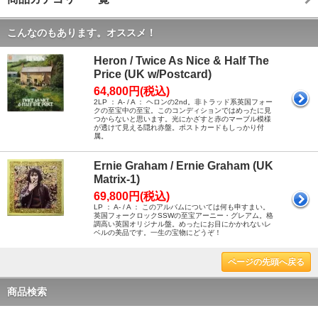
こんなのもあります。オススメ！
Heron / Twice As Nice & Half The
Price (UK w/Postcard)
64,800円(税込)
2LP ： A- / A ： ヘロンの2nd。非トラッド系英国フォー
クの至宝中の至宝。このコンディションではめったに見
つからないと思います。光にかざすと赤のマーブル模様
が透けて見える隠れ赤盤。ポストカードもしっかり付
属。
Ernie Graham / Ernie Graham (UK
Matrix-1)
69,800円(税込)
LP ： A- / A ： このアルバムについては何も申すまい。
英国フォークロックSSWの至宝アーニー・グレアム。格
調高い英国オリジナル盤。めったにお目にかかれないレ
ベルの美品です。一生の宝物にどうぞ！
ページの先頭へ戻る
商品検索