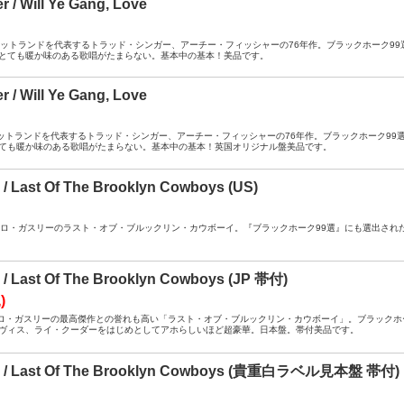
r / Will Ye Gang, Love
A ： スコットランドを代表するトラッド・シンガー、アーチー・フィッシャーの76年作。ブラックホー
とても暖か味のある歌唱がたまらない。基本中の基本！美品です。
r / Will Ye Gang, Love
A ： スコットランドを代表するトラッド・シンガー、アーチー・フィッシャーの76年作。ブラックホー
ても暖か味のある歌唱がたまらない。基本中の基本！英国オリジナル盤美品です。
e / Last Of The Brooklyn Cowboys (US)
A ： アーロ・ガスリーのラスト・オブ・ブルックリン・カウボーイ。『ブラックホーク99選』にも選出
e / Last Of The Brooklyn Cowboys (JP 帯付)
)
A ： アーロ・ガスリーの最高傑作との誉れも高い「ラスト・オブ・ブルックリン・カウボーイ」。ブラッ
ヴィス、ライ・クーダーをはじめとしてアホらしいほど超豪華。日本盤。帯付美品です。
rie / Last Of The Brooklyn Cowboys (貴重白ラベル見本盤 帯付)