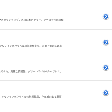
ド・マスタリングにプレスは日本ビクター。アナログ技術の粋
レアなレインボウラベルの初期盤美品。正面下部にB.D.表
名盤ですね。貴重な英国盤。グリーンラベルの2ndプレス。
盤。レアなレインボウラベルの初期盤品。存在感のある重厚