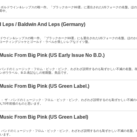
A- / DJ ： ボルドウイン＆レップスの唯一作。「ブラックホーク99選」に選出されたUSフォークの名
昇中。
 Leps / Baldwin And Leps (Germany)
A- ： ボルドウイン＆レップスの唯一作。「ブラックホーク99選」にも選出されたUSフォークの名盤。
コーティングジャケとゴールド・ラベルが美しいレアなドイツ盤。
 Music From Big Pink (US Early Issue No B.D.)
A- ： ザ・バンドのミュージック・フロム・ビック・ピンク、わざわざ説明するのも恥ずかしい不滅の名
ンボウラベル、B.D.表記なしの初期盤。美品です。
 Music From Big Pink (US Green Label.)
A / TOC-II ： ザ・バンドのミュージック・フロム・ビック・ピンク、わざわざ説明するのも恥ずかしい
ん70年前後のものと思います。
 Music From Big Pink (US Green Label)
A- ： ザ・バンドのミュージック・フロム・ビック・ピンク、わざわざ説明するのも恥ずかしい不滅の名
思います。