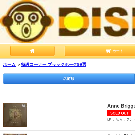
カート
ホーム
＞
特設コーナー ブラックホーク99選
名前順
Anne Briggs
SOLD OUT
LP ： A / A