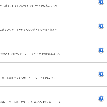
盤。ほのかに香るアシッド臭がたまらない味を醸し出しており、
ほのかに香るアシッド臭がたまらない世界的な評価も急上昇
盤。存在感のある重厚なジャケットで所有する満足感もばっち
不滅の名盤。米国オリジナル盤。グリーンラベルの2ndプレ
盤。米国オリジナル盤。グリーンラベルの2ndプレス。たぶん