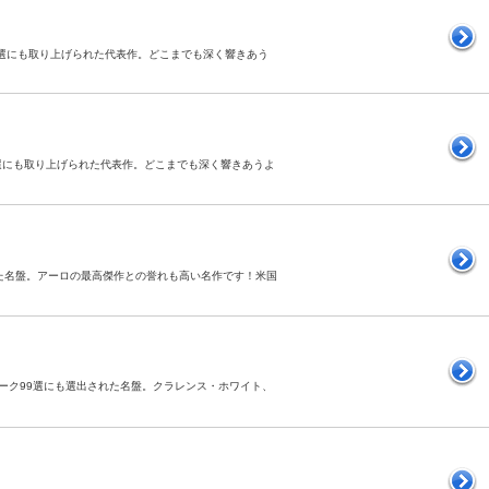
ク99選にも取り上げられた代表作。どこまでも深く響きあう
ク99選にも取り上げられた代表作。どこまでも深く響きあうよ
された名盤。アーロの最高傑作との誉れも高い名作です！米国
クホーク99選にも選出された名盤。クラレンス・ホワイト、