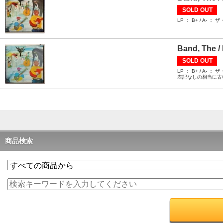
SOLD OUT
LP ： B+ / 
Band, The /
SOLD OUT
LP ： B+ / 
表記なしの相当に古
商品検索