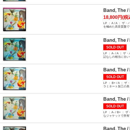
Band, The /
18,800円(税
LP ： A / 
を極めた高音質盤で
Band, The /
SOLD OUT
LP ： A- / 
記なしの相当に古い
Band, The /
SOLD OUT
LP ： B+ / 
ラミネート加工の美
Band, The /
SOLD OUT
LP ： A- / 
なジャケットで所有
Band, The /