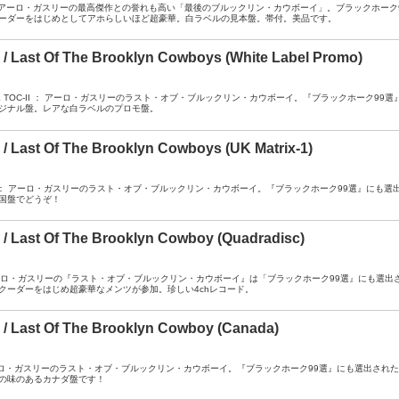
A / DJ ： アーロ・ガスリーの最高傑作との誉れも高い「最後のブルックリン・カウボーイ」。ブラック
ーダーをはじめとしてアホらしいほど超豪華。白ラベルの見本盤。帯付。美品です。
e / Last Of The Brooklyn Cowboys (White Label Promo)
A / SPSE TOC-II ： アーロ・ガスリーのラスト・オブ・ブルックリン・カウボーイ。『ブラックホ
ジナル盤。レアな白ラベルのプロモ盤。
e / Last Of The Brooklyn Cowboys (UK Matrix-1)
A- / RW ： アーロ・ガスリーのラスト・オブ・ブルックリン・カウボーイ。『ブラックホーク99選』
国盤でどうぞ！
e / Last Of The Brooklyn Cowboy (Quadradisc)
A ： アーロ・ガスリーの『ラスト・オブ・ブルックリン・カウボーイ』は「ブラックホーク99選』にも
クーダーをはじめ超豪華なメンツが参加。珍しい4chレコード。
e / Last Of The Brooklyn Cowboy (Canada)
A ： アーロ・ガスリーのラスト・オブ・ブルックリン・カウボーイ。『ブラックホーク99選』にも選出さ
の味のあるカナダ盤です！