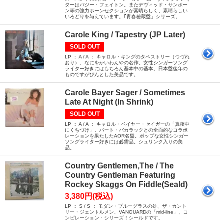
ターはバジー・フェイトン。またデヴィッド・サンボー
ン等の強力ホーンセクションが素晴らしく、素晴らしい
いろどりを与えています。｢青春秘蔵盤」シリーズ。
Carole King / Tapestry (JP Later)
SOLD OUT
LP ： A / A ： キャロル・キングのタペストリー（つづれ
おり）、なにをかいわんやの名作。女性シンガーソング
ライター好きにはもちろん基本中の基本。日本盤後年の
ものですがぴんとした美品です。
Carole Bayer Sager / Sometimes
Late At Night (In Shrink)
SOLD OUT
LP ： A / A ： キャロル・ベイヤー・セイガーの「真夜中
にくちづけ」。バート・バカラックとの全面的なコラボ
レーションを果たしたAOR名盤。ポップな女性シンガー
ソングライター好きには必需品。シュリンク入りの美
品。
Country Gentlemen,The / The
Country Gentleman Featuring
Rockey Skaggs On Fiddle(Seald)
3,380円(税込)
LP ： S / S ： モダン・ブルーグラスの雄、ザ・カント
リー・ジェントルメン、VANGUARDの「mid-line」、コ
ンピレーション・シリーズ！シールドです。