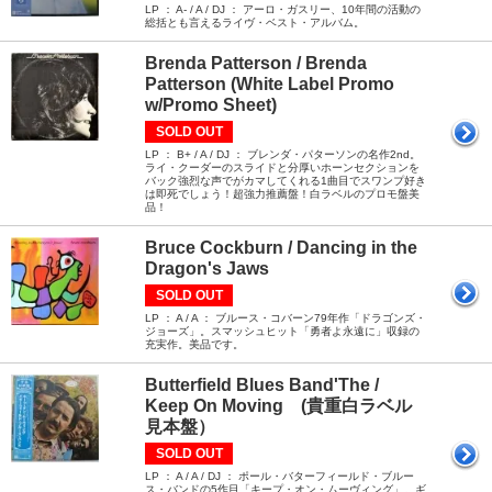
LP ： A- / A / DJ ： アーロ・ガスリー、10年間の活動の
総括とも言えるライヴ・ベスト・アルバム。
Brenda Patterson / Brenda
Patterson (White Label Promo
w/Promo Sheet)
SOLD OUT
LP ： B+ / A / DJ ： ブレンダ・パターソンの名作2nd。
ライ・クーダーのスライドと分厚いホーンセクションを
バック強烈な声でがカマしてくれる1曲目でスワンプ好き
は即死でしょう！超強力推薦盤！白ラベルのプロモ盤美
品！
Bruce Cockburn / Dancing in the
Dragon's Jaws
SOLD OUT
LP ： A / A ： ブルース・コバーン79年作「ドラゴンズ・
ジョーズ」。スマッシュヒット「勇者よ永遠に」収録の
充実作。美品です。
Butterfield Blues Band'The /
Keep On Moving (貴重白ラベル
見本盤）
SOLD OUT
LP ： A / A / DJ ： ポール・バターフィールド・ブルー
ス・バンドの5作目「キープ・オン・ムーヴィング」。ギ