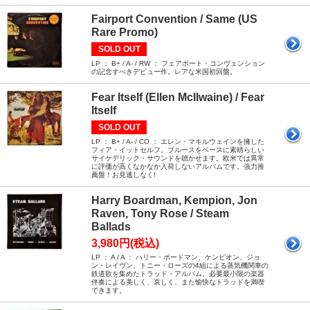
Fairport Convention / Same (US
Rare Promo)
SOLD OUT
LP ： B+ / A- / RW ： フェアポート・コンヴェンション
の記念すべきデビュー作。レアな米国初回盤。
Fear Itself (Ellen McIlwaine) / Fear
Itself
SOLD OUT
LP ： B+ / A- / CO ： エレン・マキルウェインを擁した
フィア・イットセルフ。ブルースをベースに素晴らしい
サイケデリック・サウンドを聴かせます。欧米では異常
に評価が高くなかなか入荷しないアルバムです。強力推
薦盤！お見逃しなく!
Harry Boardman, Kempion, Jon
Raven, Tony Rose / Steam
Ballads
3,980円(税込)
LP ： A / A ： ハリー・ボードマン、ケンピオン、ジョ
ン・レイヴン、トニー・ローズの4組による蒸気機関車の
鉄道歌を集めたトラッド・アルバム。必要最小限の楽器
伴奏による美しく、哀しく、また愉快なトラッドを満喫
できます。