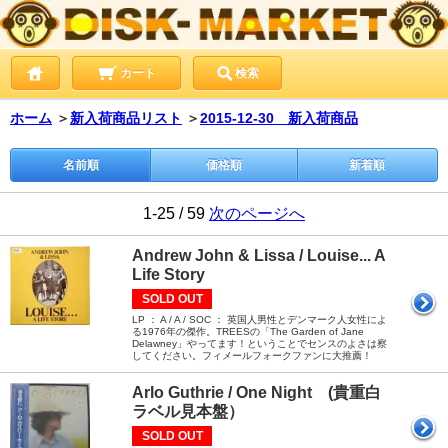
カート
検索
ホーム
＞
新入荷商品リスト
＞
2015-12-30 新入荷商品
名前順
価格順
新着順
1-25 / 59
次のページへ
Andrew John & Lissa / Louise... A
Life Story
SOLD OUT
LP ： A / A / SOC ： 英国人男性とデンマーク人女性によ
る1976年の傑作。TREESの「The Garden of Jane
Delawney」やってます！ということでセンスのよさは察
してください。フィメールフォークファンに大推薦！
Arlo Guthrie / One Night (貴重白
ラベル見本盤）
SOLD OUT