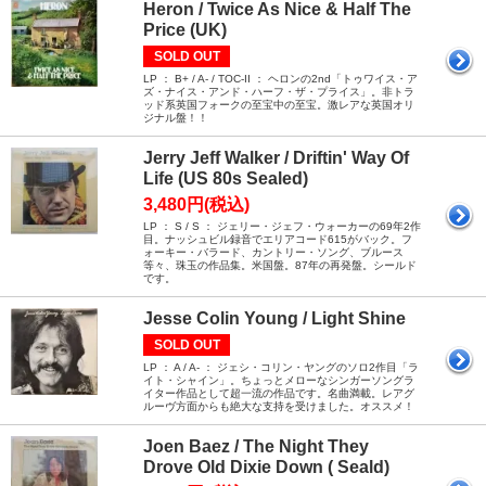
Heron / Twice As Nice & Half The
Price (UK)
SOLD OUT
LP ： B+ / A- / TOC-II ： ヘロンの2nd「トゥワイス・ア
ズ・ナイス・アンド・ハーフ・ザ・プライス」。非トラ
ッド系英国フォークの至宝中の至宝。激レアな英国オリ
ジナル盤！！
Jerry Jeff Walker / Driftin' Way Of
Life (US 80s Sealed)
3,480円(税込)
LP ： S / S ： ジェリー・ジェフ・ウォーカーの69年2作
目。ナッシュビル録音でエリアコード615がバック。フ
ォーキー・バラード、カントリー・ソング、ブルース
等々、珠玉の作品集。米国盤。87年の再発盤。シールド
です。
Jesse Colin Young / Light Shine
SOLD OUT
LP ： A / A- ： ジェシ・コリン・ヤングのソロ2作目「ラ
イト・シャイン」。ちょっとメローなシンガーソングラ
イター作品として超一流の作品です。名曲満載。レアグ
ルーヴ方面からも絶大な支持を受けました。オススメ！
Joen Baez / The Night They
Drove Old Dixie Down ( Seald)