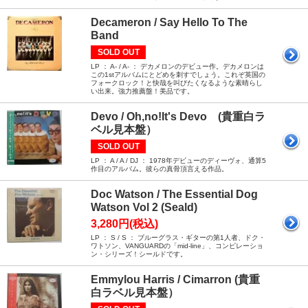
Decameron / Say Hello To The
Band
SOLD OUT
LP ： A- / A- ： デカメロンのデビュー作。デカメロンは
この1stアルバムにとどめを刺すでしょう。これぞ英国の
フォークロック！と快哉を叫びたくなるような素晴らし
い出来。強力推薦盤！美品です。
Devo / Oh,no!It's Devo (貴重白ラ
ベル見本盤）
SOLD OUT
LP ： A / A / DJ ： 1978年デビューのディーヴォ、通算5
作目のアルバム。彼らの真骨頂言える作品。
Doc Watson / The Essential Dog
Watson Vol 2 (Seald)
3,280円(税込)
LP ： S / S ： ブルーグラス・ギターの第1人者、ドク・
ワトソン、VANGUARDの「mid-line」、コンピレーショ
ン・シリーズ！シールドです。
Emmylou Harris / Cimarron (貴重
白ラベル見本盤）