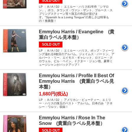
SOLD OUT
LP ： A / A / DJ ： エミルー・ハリス81年作「シマロ
ン」。ポコ、タウンズ・ヴァン・ザント、ブルース・ス
プリングスティーン等々珠玉の作品が並びま
す。"Spanish Is a Loving Tongue"の美しさは特筆も
の！推薦盤！
Emmylou Harris / Evangeline (貴
重白ラベル見本盤）
SOLD OUT
LP ： A / A / DJ ： エミルー・ハリス。ポップ・フィーリ
ング溢れる9枚目のアルバム。ジェイムス・バートン、ア
ルバート・リー、エイモス・ギャレット、ロドニー・ク
ロウェル、ビル・ペイン、ドクター・ジョン他、豪華ミ
ュージシャンがバックアップ！
Emmylou Harris / Profile II Best Of
Emmylou Harris (貴重白ラベル見
本盤）
1,680円(税込)
LP ： A / A / DJ ： アメリカン・ビューティー、エミリ
ー・ハリスの珠玉のベスト・アルバム。日本のみ「テネ
シー・ワルツ」収録！
Emmylou Harris / Rose In The
Snow (貴重白ラベル見本盤）
SOLD OUT