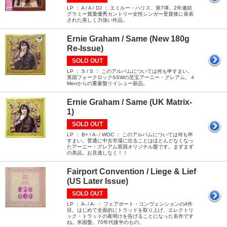
LP ： A / A / DJ ： エミルー・ハリス、第7弾。2年連続
グラミー賞最優秀カントリー女性シンガー受賞後に発表
された美しく力強い作品。
Ernie Graham / Same (New 180g
Re-Issue)
SOLD OUT
LP ： S / S ： このアルバムについては何も申すまい。
英国フォークロックSSWの至宝アーニー・グレアム。４
Menからの重量盤リイシュー新品。
Ernie Graham / Same (UK Matrix-
1)
SOLD OUT
LP ： B+ / A- / WOC ： このアルバムについては何も申
すまい。普通に中古市場に出ることはほとんどなくなっ
たアーニー・グレアム英国オリジナル盤です。まずまず
の美品。お見逃しなく！！
Fairport Convention / Liege & Lief
(US Later Issue)
SOLD OUT
LP ： A- / A- ： フェアポート・コンヴェンションの4作
目。はじめて全面的にトラッドを取り上げ、エレクトリ
ック・トラッドの夜明けを告げることになった名作です
ね。米国盤。70年代後半のもの。