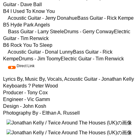
Guitar - Dave Ball
B4 I Used To Know You
Acoustic Guitar - Jerry DonahueBass Guitar - Rick Kempe
B5 Hyde Park Angels
Bass Guitar - Larry SteeleDrums - Gerry ConwayElectric
Guitar - Tim Renwick
B6 Rock You To Sleep
Acoustic Guitar - Donal LunnyBass Guitar - Rick
KempeDrums - Jim ToomyElectric Guitar - Tim Renwick
Direct Link
Lyrics By, Music By, Vocals, Acoustic Guitar - Jonathan Kelly
Keyboards ? Peter Wood
Producer - Tony Cox
Engineer - Vic Gamm
Design - John Kosh
Photography By - Elthan A. Russell