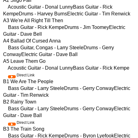
A2 Sligo Fair
Acoustic Guitar - Donal LunnyBass Guitar - Rick
KempeDrums - Harvey BurnsElectric Guitar - Tim Renwick
A3 We're All Right Till Then
Bass Guitar - Rick KempeDrums - Jim ToomeyElectric
Guitar - Dave Bell
A4 Ballad Of Cursed Anna
Bass Guitar, Congas - Larry SteeleDrums - Gerry
ConwayElectric Guitar - Dave Ball
A5 Leave Them Go
Acoustic Guitar - Donal LunnyBass Guitar - Rick Kempe
Direct Link
B1 We Are The People
Bass Guitar - Larry SteeleDrums - Gerry ConwayElectric
Guitar - Tim Renwick
B2 Rainy Town
Bass Guitar - Larry SteeleDrums - Gerry ConwayElectric
Guitar - Dave Ball
Direct Link
B3 The Train Song
Bass Guitar - Rick KempeDrums - Byron LyefookElectric