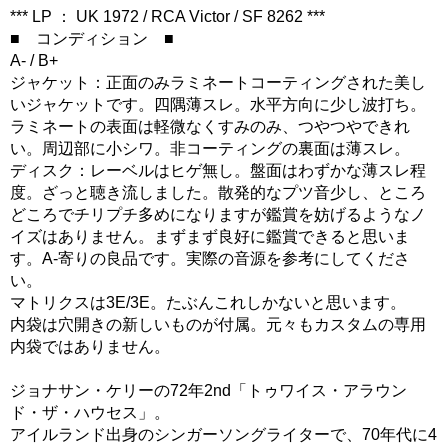
*** LP ： UK 1972 / RCA Victor / SF 8262 ***
■ コンディション ■
A- / B+
ジャケット：正面のみラミネートコーティングされた美し
いジャケットです。四隅薄スレ。水平方向に少し波打ち。
ラミネートの表面は軽微なくすみのみ、つやつやできれ
い。周辺部に小シワ。非コーティングの裏面は薄スレ。
ディスク：レーベルはヒゲ無し。盤面はわずかな薄スレ程
度。ざっと聴き流しました。散発的なプツ音少し、ところ
どころでチリプチ多めになりますが鑑賞を妨げるようなノ
イズはありません。まずまず良好に鑑賞できると思いま
す。A-寄りの良品です。実際の音源を参考にしてくださ
い。
マトリクスは3E/3E。たぶんこれしかないと思います。
内袋は穴開きの新しいものが付属。元々もカスタムの専用
内袋ではありません。
ジョナサン・ケリーの72年2nd「トゥワイス・アラウン
ド・ザ・ハウセス」。
アイルランド出身のシンガーソングライターで、70年代に4