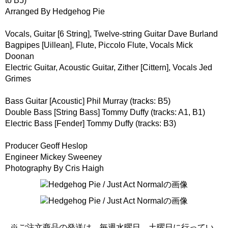
to B5)
Arranged By Hedgehog Pie
Vocals, Guitar [6 String], Twelve-string Guitar Dave Burland
Bagpipes [Uillean], Flute, Piccolo Flute, Vocals Mick
Doonan
Electric Guitar, Acoustic Guitar, Zither [Cittern], Vocals Jed
Grimes
Bass Guitar [Acoustic] Phil Murray (tracks: B5)
Double Bass [String Bass] Tommy Duffy (tracks: A1, B1)
Electric Bass [Fender] Tommy Duffy (tracks: B3)
Producer Geoff Heslop
Engineer Mickey Sweeney
Photography By Cris Haigh
※ご注文商品の発送は、毎週水曜日、土曜日に行ってい