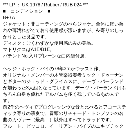
*** LP ： UK 1978 / Rubber / RUB 024 ***
■ コンディション ■
B+ / A
ジャケット：非コーティングのぺらジャケ。全体に軽い擦
れや薄汚れがでており使用感が漂いますが、A-寄りのしっ
かりとした良品です。
ディスク：ごくわずかな使用感のみの美品。
マトリクスはA1E/B1E。
パテントNo.入りプレーンな白内袋付属。
ヘッジ・ホッグ・パイの78年3rdかつラスト作。
オリジナル・メンバーの木管楽器奏者ミック・ドゥーナン
とギターのジェッド・グライムスに、デーヴ・バーランド
が加わった3人組となっています。デーヴ・バーランドはも
ちろん自身も優れたアルバムを多く残しているあの人で
す。
前2作のヘヴィでプログレッシヴな音と比べるとアコーステ
ィック寄りの演奏で、冒頭のリチャード・トンプソンの名
曲のカヴァー（最高！）以外はすべてトラッドです。
フルート、ピッコロ、イーリアン・パイプのエキゾチック