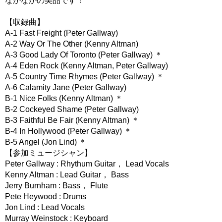
なかなかの美品です！
【収録曲】
A-1 Fast Freight (Peter Gallway)
A-2 Way Or The Other (Kenny Altman)
A-3 Good Lady Of Toronto (Peter Gallway) ＊
A-4 Eden Rock (Kenny Altman, Peter Gallway)
A-5 Country Time Rhymes (Peter Gallway) ＊
A-6 Calamity Jane (Peter Gallway)
B-1 Nice Folks (Kenny Altman) ＊
B-2 Cockeyed Shame (Peter Gallway)
B-3 Faithful Be Fair (Kenny Altman) ＊
B-4 In Hollywood (Peter Gallway) ＊
B-5 Angel (Jon Lind) ＊
【参加ミュージシャン】
Peter Gallway : Rhythum Guitar， Lead Vocals
Kenny Altman : Lead Guitar， Bass
Jerry Burnham : Bass， Flute
Pete Heywood : Drums
Jon Lind : Lead Vocals
Murray Weinstock : Keyboard