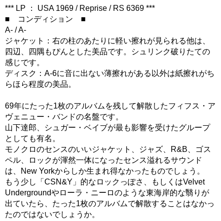
*** LP ： USA 1969 / Reprise / RS 6369 ***
■ コンディション ■
A- / A-
ジャケット：右の柱のあたりに軽い擦れが見られる他は、
四辺、四隅もぴんとした美品です。シュリンク破りたての
感じです。
ディスク：A-6に音に出ない薄擦れがある以外は紙擦れがち
らほら程度の美品。
69年にたった1枚のアルバムを残して解散したフィフス・ア
ヴェニュー・バンドの名盤です。
山下達郎、シュガー・ベイブが最も影響を受けたグループ
としても有名。
モノクロのセンスのいいジャケット、ジャズ、R&B、ゴス
ペル、ロックが渾然一体になったセンス溢れるサウンド
は、New Yorkからしか生まれ得なかったものでしょう。
もう少し「CSN&Y」的なロックっぽさ、もしくはVelvet
Undergroundやローラ・ニーロのような東海岸的な翳りが
出ていたら、たった1枚のアルバムで解散することはなかっ
たのではないでしょうか。