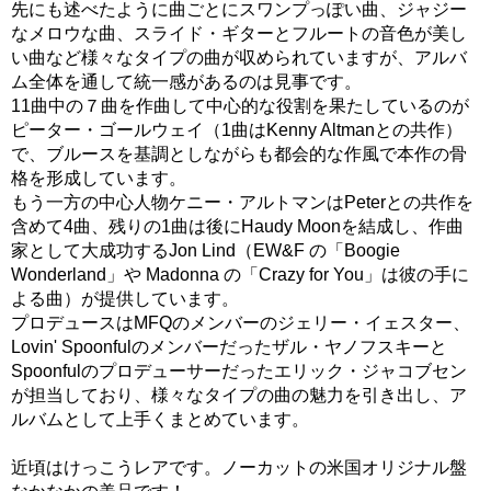
先にも述べたように曲ごとにスワンプっぽい曲、ジャジー
なメロウな曲、スライド・ギターとフルートの音色が美し
い曲など様々なタイプの曲が収められていますが、アルバ
ム全体を通して統一感があるのは見事です。
11曲中の７曲を作曲して中心的な役割を果たしているのが
ピーター・ゴールウェイ（1曲はKenny Altmanとの共作）
で、ブルースを基調としながらも都会的な作風で本作の骨
格を形成しています。
もう一方の中心人物ケニー・アルトマンはPeterとの共作を
含めて4曲、残りの1曲は後にHaudy Moonを結成し、作曲
家として大成功するJon Lind（EW&F の「Boogie
Wonderland」や Madonna の「Crazy for You」は彼の手に
よる曲）が提供しています。
プロデュースはMFQのメンバーのジェリー・イェスター、
Lovin' Spoonfulのメンバーだったザル・ヤノフスキーと
Spoonfulのプロデューサーだったエリック・ジャコブセン
が担当しており、様々なタイプの曲の魅力を引き出し、ア
ルバムとして上手くまとめています。
近頃はけっこうレアです。ノーカットの米国オリジナル盤