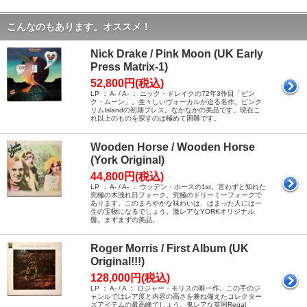
こんなのもあります。オススメ！
Nick Drake / Pink Moon (UK Early
Press Matrix-1)
52,800円(税込)
LP ： A- / A- ： ニック・ドレイクの72年3作目「ピン
ク・ムーン」。生々しいヴォーカルが迫る名作。ピンク
リムIslandの初期プレス。なかなかの美品です。現在こ
れ以上のものを探すのは極めて困難です。
Wooden Horse / Wooden Horse
(York Original)
44,800円(税込)
LP ： A- / A- ： ウッデン・ホースの1st。言わずと知れた
究極の木洩れ日フォーク、究極のドリーミーフォークで
あります。このまろやかな味わいは、はまった人には一
生の宝物になるでしょう。激レアなYORKオリジナル
盤。まずまずの美品。
Roger Morris / First Album (UK
Original!!!)
128,000円(税込)
LP ： A- / A ： ロジャー・モリスの唯一作。この手のジ
ャンルではレア度と内容の高さを兼ね備えたコレクター
ズアイテムの最高峰でしょう。鬼レアな英国Regal