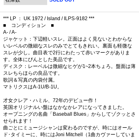
*** LP ： UK 1972 / Island / ILPS-9182 ***
■ コンディション ■
A- / A-
ジャケット：下辺軽いスレ。正面はよく見ないとわからな
いレベルの微細なスレのみでとてもきれい。裏面も軽微な
スレが少し。曲目表で2行にわたって赤いマークがありま
す。全体にぴんとした美品です。
ディスク：レーベルは微細なヒゲが1~2本ちょろ。盤面は薄
スレちらほらの良品です。
歌詞＆写真の内袋付属。
マトリクスはA-1U/B-1U。
才女クレア・ハミル、72年のデビュー作！
英国オリジナルい盤はなかなかレアになってきました。
オープニングの名曲「Baseball Blues」からしてゾクッとさ
せられます！
曲ごとにミュージシャンは変わるのですが、時にはオール
ド･タイミーに、時にはJoni Mitchell（1曲カヴァーしていま