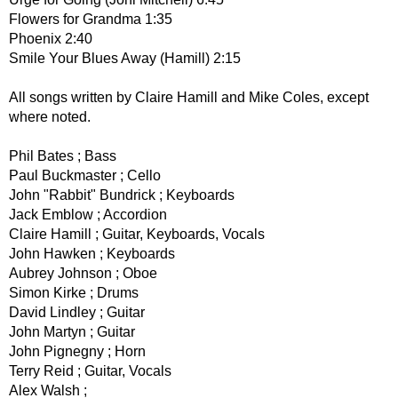
Flowers for Grandma 1:35
Phoenix 2:40
Smile Your Blues Away (Hamill) 2:15
All songs written by Claire Hamill and Mike Coles, except
where noted.
Phil Bates ; Bass
Paul Buckmaster ; Cello
John "Rabbit" Bundrick ; Keyboards
Jack Emblow ; Accordion
Claire Hamill ; Guitar, Keyboards, Vocals
John Hawken ; Keyboards
Aubrey Johnson ; Oboe
Simon Kirke ; Drums
David Lindley ; Guitar
John Martyn ; Guitar
John Pignegny ; Horn
Terry Reid ; Guitar, Vocals
Alex Walsh ;