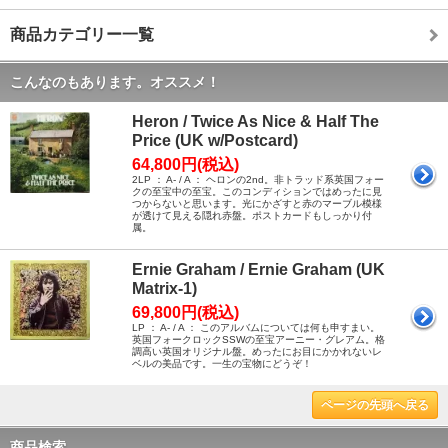
商品カテゴリー一覧
こんなのもあります。オススメ！
Heron / Twice As Nice & Half The
Price (UK w/Postcard)
64,800円(税込)
2LP ： A- / A ： ヘロンの2nd。非トラッド系英国フォー
クの至宝中の至宝。このコンディションではめったに見
つからないと思います。光にかざすと赤のマーブル模様
が透けて見える隠れ赤盤。ポストカードもしっかり付
属。
Ernie Graham / Ernie Graham (UK
Matrix-1)
69,800円(税込)
LP ： A- / A ： このアルバムについては何も申すまい。
英国フォークロックSSWの至宝アーニー・グレアム。格
調高い英国オリジナル盤。めったにお目にかかれないレ
ベルの美品です。一生の宝物にどうぞ！
ページの先頭へ戻る
商品検索