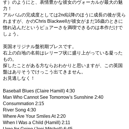
す）のようにと、表情豊かな彼女のヴォーカルが最大の魅
力！
アルバムの完成度としては2nd以降のほうに成長の後が見ら
れますが、かのChris Blackwellが彼女がまだ16歳のときに
惚れ込んだというピュアーさを満喫できるのは本作だけで
しょう。
英国オリジナル盤初期プレスです。
右上の白地の名前はレリーフ状に盛り上がっている凝った
もの。
探したことがある方ならおわかりと思いますが、この英国
盤はありそうでけっこう出てきません。
お見逃しなく！
Baseball Blues (Claire Hamill) 4:30
Man Who Cannot See Tomorrow's Sunshine 2:40
Consummation 2:15
River Song 4:30
Where Are Your Smiles At 2:20
When I Was a Child (Hamill) 2:11
Urge for Going (Joni Mitchell) 6:45