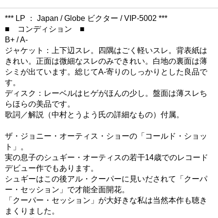
*** LP ： Japan / Globe ビクター / VIP-5002 ***
■ コンディション ■
B+ / A-
ジャケット：上下辺スレ。四隅はごく軽いスレ。背表紙は
きれい。正面は微細なスレのみできれい。白地の裏面は薄
シミが出ています。総じてA-寄りのしっかりとした良品で
す。
ディスク：レーベルはヒゲがほんの少し。盤面は薄スレち
らほらの美品です。
歌詞／解説（中村とうよう氏の詳細なもの）付属。
ザ・ジョニー・オーティス・ショーの「コールド・ショッ
ト」。
実の息子のシュギー・オーティスの若干14歳でのレコード
デビュー作でもあります。
シュギーはこの後アル・クーパーに見いだされて「クーパ
ー・セッション」で才能全面開花。
「クーパー・セッション」が大好きな私は当然本作も聴き
まくりました。