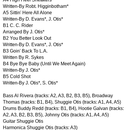
Written-By Robt. Higginbotham*
A5 Sittin' Here All Alone
Written-By D. Evans*, J. Otis*
B1 C. C. Rider
Arranged By J. Otis*
B2 You Better Look Out
Written-By D. Evans*, J. Otis*
B3 Goin' Back To L.A.
Written By R. Sykes
B4 Bye Bye Baby (Until We Meet Again)
Written-By J. Otis*
B5 Cold Shot
Written-By J. Otis*, S. Otis*
Bass Al Rivera (tracks: A2, A3, B2, B3, B5), Broadway
Thomas (tracks: B1, B4), Shuggie Otis (tracks: A1, A4, A5)
Drums Buddy Redd (tracks: B1, B4), Hootie Galvan (tracks:
A2, A3, B2, B3, B5), Johnny Otis (tracks: A1, A4, A5)
Guitar Shuggie Otis
Harmonica Shuggie Otis (tracks: A3)