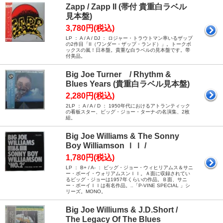
Zapp / Zapp II (帯付 貴重白ラベル
見本盤)
3,780円(税込)
LP ： A / A / DJ ： ロジャー・トラウトマン率いるザップ
の2作目「II（ワンダー・ザップ・ランド）」。トークボ
ックスの嵐！日本盤。貴重な白ラベルの見本盤です。帯
付美品。
Big Joe Turner / Rhythm &
Blues Years (貴重白ラベル見本盤)
2,280円(税込)
2LP ： A / A / D ： 1950年代におけるアトランティック
の看板スター、ビッグ・ジョー・ターナ-の名演集、2枚
組。
Big Joe Williams & The Sonny
Boy Williamson ＩＩ /
1,780円(税込)
LP ： B+ / A- ： ビッグ・ジョー・ウィヒリアムス＆サニ
ー・ボーイ・ウォリアムスンＩＩ。Ａ面に収録されてい
るビッグ・ジョーは1957年くらいの作品。Ｂ面、サニ
ー・ボーイＩＩは有名作品。..「P-VINE SPECIAL 」シ
リーズ。MONO。
Big Joe Williums & J.D.Short /
The Legacy Of The Blues