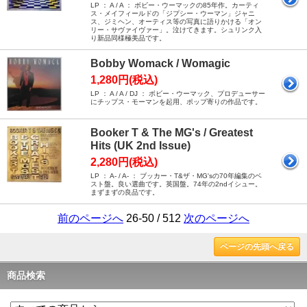
LP ： A / A ： ボビー・ウーマックの85年作。カーティ
ス・メイフィールドの「ジプシー・ウーマン」ジャニ
ス、ジミヘン、オーティス等の写真に語りかける「オン
リー・サヴァイヴァー」。泣けてきます。シュリンク入
り新品同様極美品です。
Bobby Womack / Womagic
1,280円(税込)
LP ： A / A / DJ ： ボビー・ウーマック、プロデューサー
にチップス・モーマンを起用、ポップ寄りの作品です。
Booker T & The MG's / Greatest
Hits (UK 2nd Issue)
2,280円(税込)
LP ： A- / A- ： ブッカー・T&ザ・MG'sの70年編集のベ
スト盤。良い選曲です。英国盤。74年の2ndイシュー。
まずまずの良品です。
前のページへ
26-50 / 512
次のページへ
ページの先頭へ戻る
商品検索