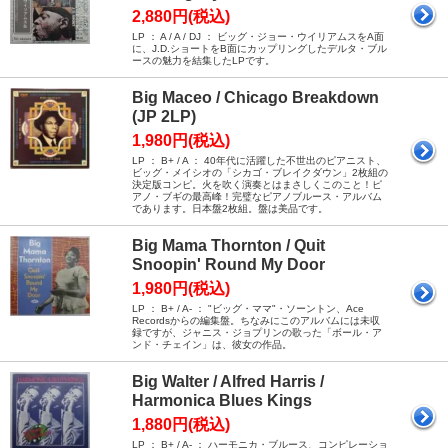
2,880円(税込)
LP ： A / A / DJ ： ビッグ・ジョー・ウイリアムスをA面
に、J.D.ショートをB面にカップリングしたデルタ・ブル
ースの魅力を結集したLPです。
Big Maceo / Chicago Breakdown
(JP 2LP)
1,980円(税込)
LP ： B+ / A ： 40年代に活躍した不世出のピアニスト、
ビッグ・メイシオの「シカゴ・ブレイクダウン」2枚組の
決定版コンピ。火を吹く演奏とはまさしくこのこと！ピ
アノ・ブギの最高峰！完璧なピアノブルース・アルバム
であります。日本盤2枚組。盤は美品です。
Big Mama Thornton / Quit
Snoopin' Round My Door
1,980円(税込)
LP ： B+ / A- ： "ビッグ・ママ"・ソーントン、Ace
Recordsからの編集盤。ちなみにこのアルバムには未収
録ですが、ジャニス・ジョプリンの歌った「ボール・ア
ンド・チェイン」は、彼女の作品。
Big Walter / Alfred Harris /
Harmonica Blues Kings
1,880円(税込)
LP ： B+ / A- ： ハーモニカ・ブルース、コンピレーショ