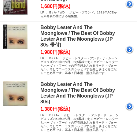
1,680円(税込)
LP ： B / A- / WD ： ボビー・ブランド、1981年ACEか
ら未発表の曲による編集盤。
Bobby Lester And The
Moonglows / The Best Of Bobby
Lester And The Moonglows (JP
80s 帯付)
1,980円(税込)
LP ： B+ / A ： ボビー・レスター・アンド・ザ・ムーン
グロウズの62年2作目。2枚看板であるボビー・レスター
とハーヴィ・フークァの存在感あふれるリード・ヴォー
カル、そしてコーラスのうっとりする美しさはくせにな
ること必至です。基本！日本盤。盤は美品です。
Bobby Lester And The
Moonglows / The Best Of Bobby
Lester And The Moonglows (JP
80s)
1,380円(税込)
LP ： B+ / A- ： ボビー・レスター・アンド・ザ・ムーン
グロウズの62年2作目。2枚看板であるボビー・レスター
とハーヴィ・フークァの存在感あふれるリード・ヴォー
カル、そしてコーラスのうっとりする美しさはくせにな
ること必至です。基本！日本盤。盤は美品です。