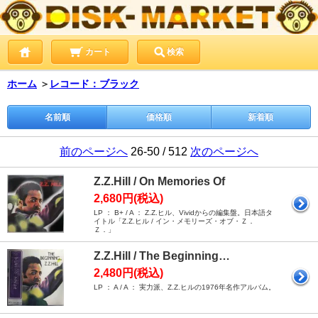
カート
検索
ホーム
＞
レコード：ブラック
名前順
価格順
新着順
前のページへ
26-50 / 512
次のページへ
Z.Z.Hill / On Memories Of
2,680円(税込)
LP ： B+ / A ： Z.Z.ヒル、Vividからの編集盤。日本語タ
イトル「Z.Z.ヒル / イン・メモリーズ・オブ・Ｚ．
Ｚ．」
Z.Z.Hill / The Beginning…
2,480円(税込)
LP ： A / A ： 実力派、Z.Z.ヒルの1976年名作アルバム。