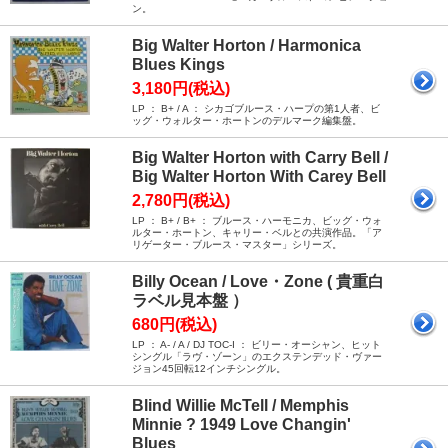
ン。
Big Walter Horton / Harmonica
Blues Kings
3,180円(税込)
LP ： B+ / A ： シカゴブルース・ハープの第1人者、ビ
ッグ・ウォルター・ホートンのデルマーク編集盤。
Big Walter Horton with Carry Bell /
Big Walter Horton With Carey Bell
2,780円(税込)
LP ： B+ / B+ ： ブルース・ハーモニカ、ビッグ・ウォ
ルター・ホートン、キャリー・ベルとの共演作品。「ア
リゲーター・ブルース・マスター」シリーズ。
Billy Ocean / Love・Zone ( 貴重白
ラベル見本盤 ）
680円(税込)
LP ： A- / A / DJ TOC-I ： ビリー・オーシャン、ヒット
シングル「ラヴ・ゾーン」のエクステンデッド・ヴァー
ジョン45回転12インチシングル。
Blind Willie McTell / Memphis
Minnie ? 1949 Love Changin'
Blues