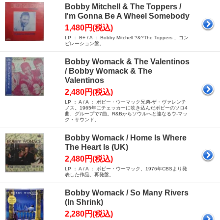
Bobby Mitchell & The Toppers /
I'm Gonna Be A Wheel Somebody
1,480円(税込)
LP ： B+ / A ： Bobby Mitchell ?&?The Toppers 、コン
ピレーション盤。
Bobby Womack & The Valentinos
/ Bobby Womack & The
Valentinos
2,480円(税込)
LP ： A / A ： ボビー・ウーマック兄弟-ザ・ヴァレンチ
ノス。1965年にチェッカーに吹き込んだボビーのソロ4
曲、グループで7曲。R&Bからソウルへと連なるウ-マッ
ク・サウンド。
Bobby Womack / Home Is Where
The Heart Is (UK)
2,480円(税込)
LP ： A / A ： ボビー・ウーマック、1976年CBSより発
表した作品。再発盤。
Bobby Womack / So Many Rivers
(In Shrink)
2,280円(税込)