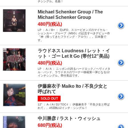
チシングル。名曲！
Michael Schenker Group / The
Michael Schenker Group
480円(税込)
LP ： A- / B+ ： 元UFO、スコーピオンズのマイケル・
シェンカー・グループ（MSG）の記念すべきデビュー作
「神（帰ってきたフライング・アロウ）」。日本盤で
す。
ラウドネス Loudness / レット・イ
ット・ゴー Let It Go (帯付12"美品)
480円(税込)
LP ： A / A ： ニッポンの誇るハードロック／ヘヴィメタ
ル・バンド、ラウドネスのワーナー移籍第一弾となる12
インチシングル。帯付美品です。
伊藤麻衣子 Maiko Ito / 不良少女と
呼ばれて
SOLD OUT
12" ： A- / A / DJ TOC-I ： 伊藤麻衣子「不良少女と呼ば
れて」、45回転12インチ・シングル！
中川勝彦 / ラスト・ウィッシュ
680円(税込)