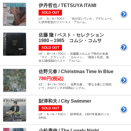
伊丹哲也 / TETSUYA ITAMI
SOLD OUT
LP ： A- / A / TOC-I ： 「街が泣いていた」でデビューし
た伊丹哲也のファースト・アルバム。
佐藤 隆 / ベスト・セレクション
1980～1985 コムシ・コムサ
SOLD OUT
LP ： B+ / A / TOC-I ： 佐藤隆コロムビア時代の名曲
「マイ・クラシック」「カルメン」「桃色ト吐息」他、
全12曲収録のベスト・アルバム。
佐野元春 / Chiristmas Time In Blue
780円(税込)
12” ： B+ / A / TOC-I ： 佐野元春、「聖なる夜に口笛吹
いて」の12インチ45回転jシングル。
財津和夫 / City Swimmer
SOLD OUT
LP ： A- / A- / TOC-I ： 財津和夫、1987年発表のソロ、
3作目。
小松康伸 / The Lonely Night