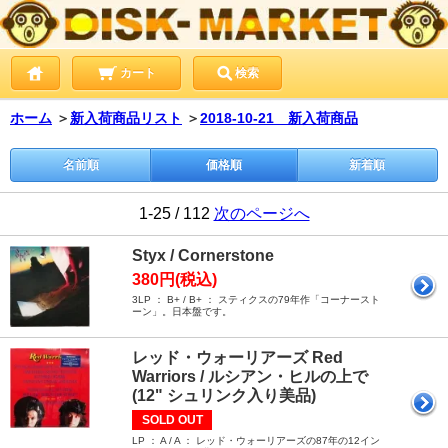
カート
検索
ホーム
＞
新入荷商品リスト
＞
2018-10-21 新入荷商品
名前順
価格順
新着順
1-25 / 112
次のページへ
Styx / Cornerstone
380円(税込)
3LP ： B+ / B+ ： スティクスの79年作「コーナースト
ーン」。日本盤です。
レッド・ウォーリアーズ Red
Warriors / ルシアン・ヒルの上で
(12" シュリンク入り美品)
SOLD OUT
LP ： A / A ： レッド・ウォーリアーズの87年の12イン