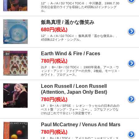
12" ： A- / A / DJ TOC-I TOC-II ： 中川勝彦、1986.7.30
渋谷公会堂のライブを収録した45回転12インチシング
ル。
飯島真理 / 遥かな微笑み
680円(税込)
12” ： A- / A / DJ TOC-I ： 飯島真理「遥かな微笑み」、
45回転12インチ・シングル。
Earth Wind & Fire / Faces
780円(税込)
2LP ： B+ / B+ / DJ TOC-I ： 1980年発表、アース・ウ
ィンド・アンド・ファイアーの大作、2枚組。モーリス・
ホワイト、プロデュース。
Leon Russell / Leon Russell
(Attention, Japan Only Best)
780円(税込)
LP ： B+ / A- / SPSE ： レオン・ラッセルの日本のみの
ベスト盤「ソング・フォー・ユー」。コアなファンでな
ければこれで十分という決定盤です。
Paul McCartney / Venus And Mars
780円(税込)
LP ： B+ / B / TOC-I ： アメリカのニューオリンズ・ス