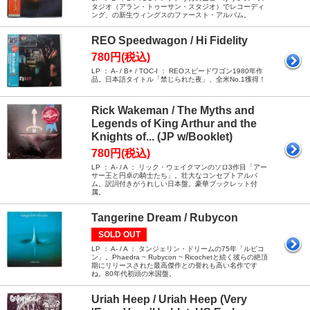
タジオ（アラン・トゥーサン・スタジオ）でレコーディ
ング、の新生ウィングスのファースト・アルバム。
REO Speedwagon / Hi Fidelity
780円(税込)
LP ： A- / B+ / TOC-I ： REOスピードワゴン1980年作
品。日本語タイトル「禁じられた夜」、全米No.1獲得！
Rick Wakeman / The Myths and
Legends of King Arthur and the
Knights of... (JP w/Booklet)
780円(税込)
LP ： A- / A ： リック・ウェイクマンのソロ3作目「アー
サー王と円卓の騎士たち」。壮大なコンセプトアルバ
ム。訳詞付きがうれしい日本盤。豪華ブックレット付
属。
Tangerine Dream / Rubycon
SOLD OUT
LP ： A- / A ： タンジェリン・ドリームの75年「ルビコ
ン」。Phaedra ~ Rubycon ~ Ricochetと続く彼らの絶頂
期にリリースされた最高傑作との誉れも高い名作です
ね。80年代初頭の米国盤。
Uriah Heep / Uriah Heep (Very