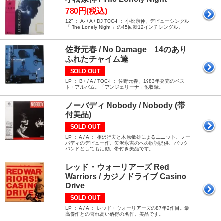
780円(税込)
12" ： A- / A / DJ TOC-I ： 小松康伸、デビューシングル
「 The Lonely Night 」の45回転12インチシングル。
佐野元春 / No Damage 14のあり
ふれたチャイム達
SOLD OUT
LP ： B+ / A / TOC-I ： 佐野元春、1983年発売のベス
ト・アルバム。「アンジェリーナ」他収録。
ノーバディ Nobody / Nobody (帯
付美品)
SOLD OUT
LP ： A / A ： 相沢行夫と木原敏雄によるユニット、ノー
バディのデビュー作。矢沢永吉のへの歌詞提供、バック
バンドとしても活動。帯付き美品です。
レッド・ウォーリアーズ Red
Warriors / カジノドライブ Casino
Drive
SOLD OUT
LP ： A / A ： レッド・ウォーリアーズの87年2作目。最
高傑作との誉れ高い納得の名作。美品です。