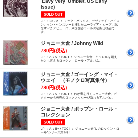
'Eavy Very 'Umblet, US Early
Issue)
SOLD OUT
LP ： B+ / A- ： ミック・ボックス、デヴィッド・バイロ
ン、ケン・ヘンズレーを擁したユーライア・ヒープ、記
念すべきデビュー作。米国盤赤ラベルの初期仕様品で
す。
ジョニー大倉 / Johnny Wild
780円(税込)
LP ： A- / A- / TOC-I ： ジョニー大倉、キャロルを超え
たとも言えるロックン・ロール・アルバム。
ジョニー大倉 / ゴーイング・マイ・
ウェイ （モノクロ写真集付）
780円(税込)
LP ： A- / A- / TOC-I ： わが道を行くジョニー大倉、ビ
クターから発売のロックメッセージ溢れるアルバム。
ジョニー大倉 / ポップン・ロール・
コレクション
SOLD OUT
LP ： A- / B+ / TOC-I ： ジョニー大倉”Ｌのロックン・ロ
ール"シリーズ第1弾！