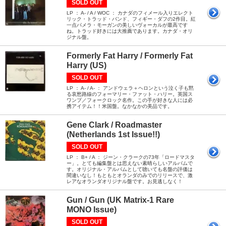
SOLD OUT
LP ： A- / A / WOC ： カナダのフィメール入りエレクト
リック・トラッド・バンド、フィギー・ダフの2作目。紅
一点パメラ・モーガンの美しいヴォーカルが最高です
ね。トラッド好きには大推薦であります。カナダ・オリ
ジナル盤。
Formerly Fat Harry / Formerly Fat
Harry (US)
SOLD OUT
LP ： A- / A- ： アンドウェラ＋ヘロンという泣く子も黙
る哀愁路線のフォーマリー・ファット・ハリー。英国ス
ワンプ／フォークロック名作。この手が好きな人には必
携アイテム！！米国盤。なかなかの美品です。
Gene Clark / Roadmaster
(Netherlands 1st Issue!!)
SOLD OUT
LP ： B+ / A ： ジーン・クラークの73年「ロードマスタ
ー」。とても編集盤とは思えない素晴らしいアルバムで
す。オリジナル・アルバムとして聴いても名盤の評価は
間違いなし！もともとオランダのみでのリリースで、激
レアなオランダオリジナル盤です。お見逃しなく！
Gun / Gun (UK Matrix-1 Rare
MONO Issue)
SOLD OUT