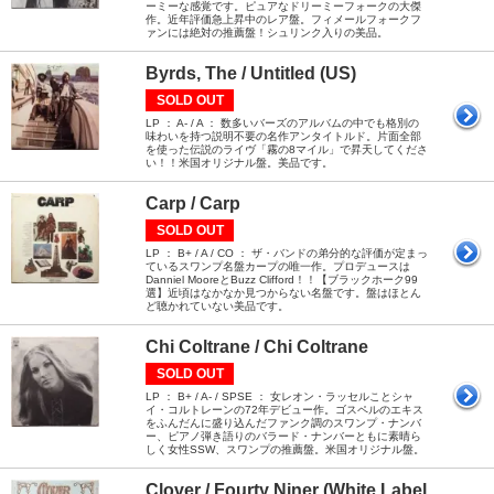
ーミーな感覚です。ピュアなドリーミーフォークの大傑
作。近年評価急上昇中のレア盤。フィメールフォークフ
ァンには絶対の推薦盤！シュリンク入りの美品。
Byrds, The / Untitled (US)
SOLD OUT
LP ： A- / A ： 数多いバーズのアルバムの中でも格別の
味わいを持つ説明不要の名作アンタイトルド。片面全部
を使った伝説のライヴ「霧の8マイル」で昇天してくださ
い！！米国オリジナル盤。美品です。
Carp / Carp
SOLD OUT
LP ： B+ / A / CO ： ザ・バンドの弟分的な評価が定まっ
ているスワンプ名盤カープの唯一作。プロデュースは
Danniel MooreとBuzz Clifford！！【ブラックホーク99
選】近頃はなかなか見つからない名盤です。盤はほとん
ど聴かれていない美品です。
Chi Coltrane / Chi Coltrane
SOLD OUT
LP ： B+ / A- / SPSE ： 女レオン・ラッセルことシャ
イ・コルトレーンの72年デビュー作。ゴスペルのエキス
をふんだんに盛り込んだファンク調のスワンプ・ナンバ
ー、ピアノ弾き語りのバラード・ナンバーともに素晴ら
しく女性SSW、スワンプの推薦盤。米国オリジナル盤。
Clover / Fourty Niner (White Label