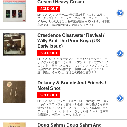
Cream / Heavy Cream
SOLD OUT
LP ： A / A ： クリームの決定版2枚組ベスト。エリッ
ク・クラプトン、ジャック・ブルース、ジンジャー・ベ
イカー、3人の天才による偉業が詰まっています。日本盤
美品です。歌詞解説付きの見開きジャケット。
Creedence Clearwater Revival /
Willy And The Poor Boys (US
Early Issue)
SOLD OUT
LP ： A- / A ： クリーデンス・クリアウォーター・リヴ
ァイヴァルの名作「ウィリー・アンド・ザ・プアボーイ
ズ」。何も言うことはないでしょう。スワンプファンな
ら必携の名作中の名作です。米国Fantasyオリジナル
盤。美品。持ってない方はこの機会にぜひ！！
Delaney & Bonnie And Friends /
Motel Shot
SOLD OUT
LP ： A- / A ： デラニー＆ボニー5th。激渋なアコーステ
ィック・スワンプとも言うべき名作！素の姿がくっきり
浮かび上がっていて涙モノです。スワンプ基本盤。デュ
アン・オールマン、レオン・ラッセル他メンバーは異常
な豪華さ。米国オリジナル 美品です。
Doug Sahm / Doug Sahm And