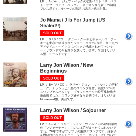
LP ： A- / A- ： ジェフ・ベックの初期ベスト「ザ・ベス
ト・オブ・ジェフ・ベック」。オデオン東芝音工の初期
プレス品です。6ページの歌詞／訳詞／解説付属。
Jo Mama / J Is For Jump (US
Sealed!!)
SOLD OUT
LP ： S / S / CO ： ダニー・クーチとチャールス・ラー
キーを中心に結成されたジョー・ママの2作目。紅一点の
アビゲイル・ヘイネスにバックの洗練されたファンキ
ー・サウンドで今も輝きを放っています。米国オリジナ
ル盤。シールドです！
Larry Jon Wilson / New
Beginnings
SOLD OUT
LP ： B+ / A / CO ： ラリー・ジョン・ウィルソンのデビ
ュー作。ナッシュビル産のスワンプ名作。純度100%の
スワンプアルバムです。ブラックホークの松平維秋氏大
推薦盤でした。スワンプ好きなら必携です。オリジナル
Monument盤。美品です。
Larry Jon Wilson / Sojourner
SOLD OUT
LP ： A- / A ： ラリー・ジョン・ウィルソンの4作目最終
作「ソジャーナー」。この人は芯がまったくぶれないで
すね。79年ですがブリブリの重厚スワンプです。婦女子
を腰砕けにさせるトニー・ジョー・ホワイトばりのバラ