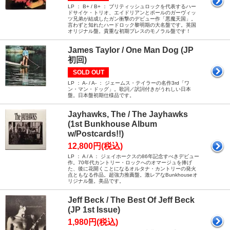
LP ： B+ / B+ ： ブリティッシュロックを代表するハー
ドサイケ・トリオ、エイドリアンとポールのガーヴィッ
ツ兄弟が結成したガン衝撃のデビュー作「悪魔天国」。
言わずと知れたハードロック黎明期の大名盤です。英国
オリジナル盤。貴重な初期プレスのモノラル盤です！
James Taylor / One Man Dog (JP
初回)
SOLD OUT
LP ： A- / A- ： ジェームス・テイラーの名作3rd「ワ
ン・マン・ドッグ」。歌詞／訳詞付きがうれしい日本
盤。日本盤初期仕様品です。
Jayhawks, The / The Jayhawks
(1st Bunkhouse Album
w/Postcards!!)
12,800円(税込)
LP ： A / A ： ジェイホークスの86年記念すべきデビュー
作。70年代カントリー・ロックへのオマージュを捧げ
た、後に花開くことになるオルタナ・カントリーの発火
点ともなる作品。超強力推薦盤。激レアなBunkhouseオ
リジナル盤。美品です。
Jeff Beck / The Best Of Jeff Beck
(JP 1st Issue)
1,980円(税込)