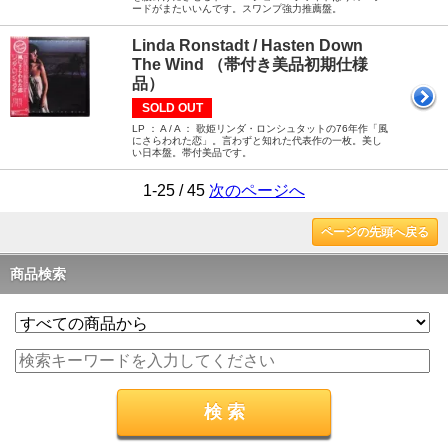
ードがまたいいんです。スワンプ強力推薦盤。
Linda Ronstadt / Hasten Down
The Wind （帯付き美品初期仕様
品）
SOLD OUT
LP ： A / A ： 歌姫リンダ・ロンシュタットの76年作「風
にさらわれた恋」。言わずと知れた代表作の一枚。美し
い日本盤。帯付美品です。
1-25 / 45
次のページへ
ページの先頭へ戻る
商品検索