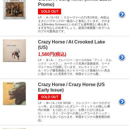
Promo)
SOLD OUT
LP ： A- / A / DJ ： クローヴァーの71年2作目。内容は
まさにパブロックの一級品へと進化しています。そのま
んまBrinsley Schwarzといわれても違和感ない曲も多く
まず文句なしの出来でしょう。超強力推薦盤！白ラベル
のプロモ盤美品です。
Crazy Horse / At Crooked Lake
(US)
1,580円(税込)
LP ： B / A- ： クレージー・ホースの3rd「アット・クル
ックド・レイク」。カーティス兄弟が楽曲提供、リード
ヴォーカルで活躍しています。エレクトリック・ニー
ル・ヤング爆音路線とカントリーロック路線がいい具合
に混ざり合った充実作です。米国オリジナル盤。
Crazy Horse / Crazy Horse (US
Early Issue)
SOLD OUT
LP ： B+ / A- / CO SPSE ： クレイジー・ホースのデビ
ュー作。まだ元気だったダニー・ウィッテンが残した稀
代の名曲「もう話したくない」を聴くたびに涙なみ
だ・・・。ライ・クーダーの美しいアコースティック・
スライドも泣いております。米国オリジナル盤初期仕様
品。