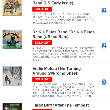
Band (US Early Issue)
SOLD OUT
LP ： B+ / A ： ダグ・サーム、アトランティク移籍1
弾。ボブ・ディランやドクター・ジョン参加のルーツ・
ミュージック・ファン必携の名作です。米国オリジナル
盤Broadway表記の初期プレス。
Dr. K's Blues Band / Dr. K's Blues
Band (US but Rare)
SOLD OUT
LP ： A- / A ： ドクターK'sブルース・バンドの68年唯一
作。60年代後期の正統派王道英国ブルース・ロックの名
盤。ブルース・ロック、ブリティッシュ・ブルース好き
ならには必携盤でしょう。米国盤ですが、かなりのレア
盤です。
Eddie Mottau / No Turning
Around (w/Promo Sheet)
SOLD OUT
LP ： A- / A / CO WOC ： 泥臭いスワンプ風味と、ジャ
クソン・ブラウン的とも言える正統派シンガー・ソング
ライターの風味を併せ持つ、エディー・モットウのソロ
デビュー作！心に染み入る珠玉の歌の数々は、一生の宝
物になる本当の名作。美品。レアなプロモシート付属。
Figgy Duff / After The Tempest