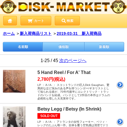
カート
検索
ホーム
＞
新入荷商品リスト
＞
2019-03-31 新入荷商品
名前順
価格順
新着順
1-25 / 45
次のページへ
5 Hand Reel / For A' That
2,780円(税込)
LP ： A / A- ： スコットランドの巨人Dick Gaughan。驚
異的なほど深みのある声を持つシンガー/ギタリストとし
て知られる彼が、70年代後半にエレクトリック・トラッ
ドのバンドを結成。バンドとして2作目の本作はドラムの
必然性も増した大充実作です。
Betsy Legg / Betsy (In Shrink)
SOLD OUT
LP ： A / A- ： アトランタの女性フォーキー、ベツィ・
レッグのたぶん唯一作。全体を覆う空気感は清澄でドリ