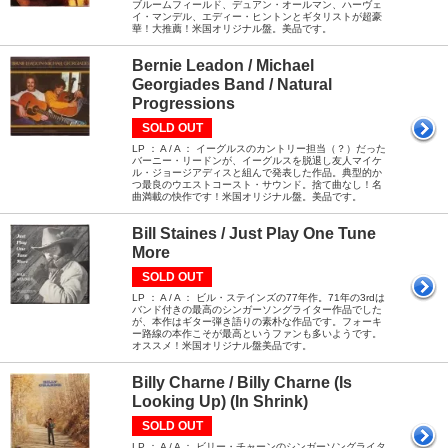
ブルームフィールド、デュアン・オールマン、ハーヴェ
イ・マンデル、エディー・ヒントンとギタリストが超豪
華！大推薦！米国オリジナル盤。美品です。
Bernie Leadon / Michael
Georgiades Band / Natural
Progressions
SOLD OUT
LP ： A / A ： イーグルスのカントリー担当（？）だった
バーニー・リードンが、イーグルスを脱退し友人マイケ
ル・ジョージアディスと組んで発表した作品。典型的か
つ最良のウエストコースト・サウンド。捨て曲なし！名
曲満載の快作です！米国オリジナル盤。美品です。
Bill Staines / Just Play One Tune
More
SOLD OUT
LP ： A / A ： ビル・ステインズの77年作。71年の3rdは
バンド付きの最高のシンガーソングライター作品でした
が、本作はギター弾き語りの素朴な作品です。フォーキ
ー路線の本作こそが最高というファンも多いようです。
オススメ！米国オリジナル盤美品です。
Billy Charne / Billy Charne (Is
Looking Up) (In Shrink)
SOLD OUT
LP ： A / A ： ビリー・チャーンのシンガーソングライタ