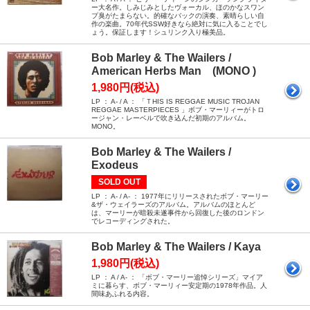
ー大名作。しみじみとしたヴォーカル、ほのかなスワン
プ臭がたまらない。的確なバックの演奏、素晴らしい自
作の楽曲。70年代SSW好きなら絶対に気に入ることでし
ょう。保証します！シュリンク入り極美品。
Bob Marley & The Wailers /
American Herbs Man (MONO )
1,980円(税込)
LP ： A- / A ： 「ＴHIS IS REGGAE MUSIC TROJAN
REGGAE MASTERPIECES 」ボブ・マーリィーがトロ
ージャン・レーベルで吹き込んだ初期のアルバム。
MONO。
Bob Marley & The Wailers /
Exodeus
SOLD OUT
LP ： A- / A- ： 1977年にリリースされたボブ・マーリー
&ザ・ウェイラーズのアルバム。アルバムのほとんど
は、マーリーが暗殺未遂事件から回復した後のロンドン
でレコーディングされた。
Bob Marley & The Wailers / Kaya
1,980円(税込)
LP ： A / A- ： 「ボブ・マーリー追悼シリーズ」マイア
ミに暮らす、ボブ・マーリィー安定期の1978年作品。人
間味あふれる内容。