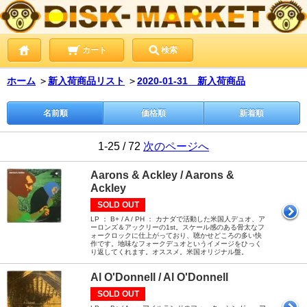
カート
検索
ホーム
＞
新入荷商品リスト
＞
2020-01-31 新入荷商品
名前順
価格順
新着順
1-25 / 72
次のページへ
Aarons & Ackley / Aarons &
Ackley
SOLD OUT
LP ： B+ / A / PH ： カナダで活動した米国人デュオ、ア
ーロンズ＆アックリーの1st。スケール感のある骨太なフ
ォークロックに仕上がっており、聴かせどころの多い快
作です。地味なフォークデュオというイメージをひっく
り返してくれます。オススメ。米国オリジナル盤。
Al O'Donnell / Al O'Donnell
SOLD OUT