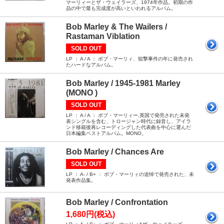
マーリィーとザ・ウェイラーズ、1974年作品。初期の作
品の中で最も完成度が高いといわれるアルバム。
Bob Marley & The Wailers /
Rastaman Viblation
SOLD OUT
LP ： A / A ： ボブ・マーリィ、狙撃事件の年に発売され
たハードなアルバム。
Bob Marley / 1945-1981 Marley
(MONO )
SOLD OUT
LP ： A / A ： ボブ・マーリィー,英国で発売された未発
表シングルを含む、トロージャン時代に録音し、アイラ
ンド移籍後再レコーディングした代表曲を中心に選んだ
日本編集ベストアルバム。MONO。
Bob Marley / Chances Are
SOLD OUT
LP ： A- / B+ ： ボブ・マーリィの追悼で発売された、未
発表作品集。
Bob Marley / Confrontation
1,680円(税込)