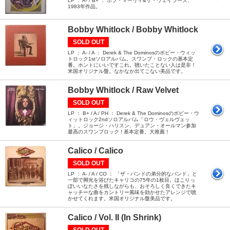
LP ： A- / B+ ： ボブ・マーリィ&ザ・ウェイラーズ、
1983年作品。
Bobby Whitlock / Bobby Whitlock
SOLD OUT
LP ： A- / A ： Derek & The Dominosのボビー・ウィッ
トロック1stソロアルバム。スワンプ・ロックの基本定
番。ホントにいいですこれ。聴いたことない人は是非！
米国オリジナル盤。なかなか出てこない美品です。
Bobby Whitlock / Raw Velvet
SOLD OUT
LP ： B+ / A / PH ： Derek & The Dominosのボビー・ウ
ィットロック2ndソロアルバム「ロウ・ヴェルヴェッ
ト」。ジョージ・ハリスン、デュアン・オールマン参加
最高のスワンプロック ! 基本定番。大推薦！
Calico / Calico
SOLD OUT
LP ： A- / A / CO ： 「ザ・バンドの弟分的なバンド」と
一部で脚光を浴びたキャリコの75年の1枚目。ほこりっ
ぽいいなたさを残しながらも、おそろしく良くできたキ
ャッチーな曲をカントリー風味を効かせたアレンジで聴
かせてくれます。米国オリジナル盤美品です。
Calico / Vol. II (In Shrink)
SOLD OUT