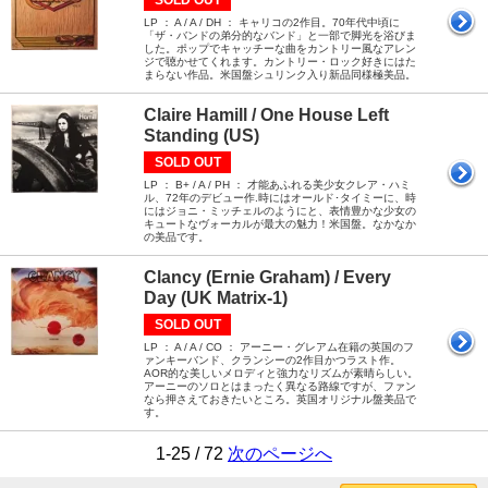
LP ： A / A / DH ： キャリコの2作目。70年代中頃に
「ザ・バンドの弟分的なバンド」と一部で脚光を浴びま
した。ポップでキャッチーな曲をカントリー風なアレン
ジで聴かせてくれます。カントリー・ロック好きにはた
まらない作品。米国盤シュリンク入り新品同様極美品。
Claire Hamill / One House Left
Standing (US)
SOLD OUT
LP ： B+ / A / PH ： 才能あふれる美少女クレア・ハミ
ル、72年のデビュー作.時にはオールド･タイミーに、時
にはジョニ・ミッチェルのようにと、表情豊かな少女の
キュートなヴォーカルが最大の魅力！米国盤。なかなか
の美品です。
Clancy (Ernie Graham) / Every
Day (UK Matrix-1)
SOLD OUT
LP ： A / A / CO ： アーニー・グレアム在籍の英国のフ
ァンキーバンド、クランシーの2作目かつラスト作。
AOR的な美しいメロディと強力なリズムが素晴らしい。
アーニーのソロとはまったく異なる路線ですが、ファン
なら押さえておきたいところ。英国オリジナル盤美品で
す。
1-25 / 72
次のページへ