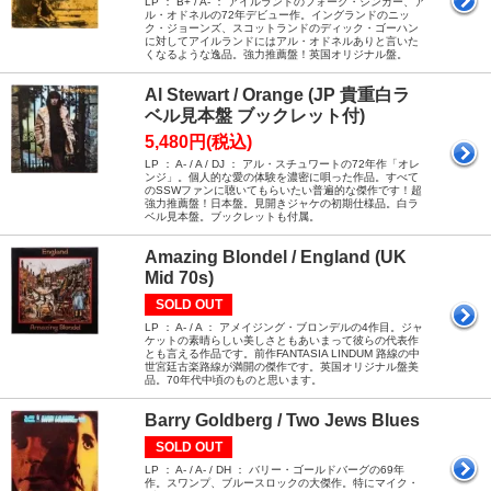
LP ： B+ / A- ： アイルランドのフォーク・シンガー、ア
ル・オドネルの72年デビュー作。イングランドのニッ
ク・ジョーンズ、スコットランドのディック・ゴーハン
に対してアイルランドにはアル・オドネルありと言いた
くなるような逸品。強力推薦盤！英国オリジナル盤。
Al Stewart / Orange (JP 貴重白ラ
ベル見本盤 ブックレット付)
5,480円(税込)
LP ： A- / A / DJ ： アル・スチュワートの72年作「オレ
ンジ」。個人的な愛の体験を濃密に唄った作品。すべて
のSSWファンに聴いてもらいたい普遍的な傑作です！超
強力推薦盤！日本盤。見開きジャケの初期仕様品。白ラ
ベル見本盤。ブックレットも付属。
Amazing Blondel / England (UK
Mid 70s)
SOLD OUT
LP ： A- / A ： アメイジング・ブロンデルの4作目。ジャ
ケットの素晴らしい美しさともあいまって彼らの代表作
とも言える作品です。前作FANTASIA LINDUM 路線の中
世宮廷古楽路線が満開の傑作です。英国オリジナル盤美
品。70年代中頃のものと思います。
Barry Goldberg / Two Jews Blues
SOLD OUT
LP ： A- / A- / DH ： バリー・ゴールドバーグの69年
作。スワンプ、ブルースロックの大傑作。特にマイク・