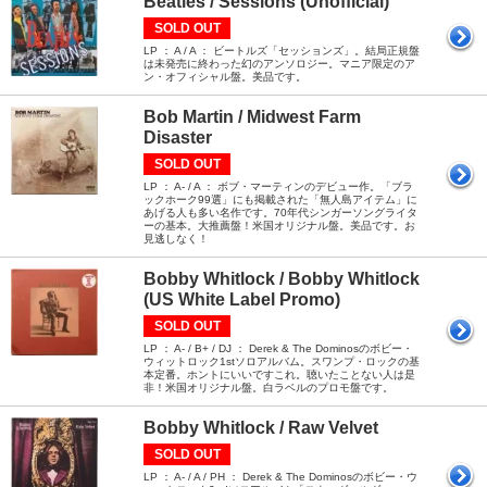
Beatles / Sessions (Unofficial)
SOLD OUT
LP ： A / A ： ビートルズ「セッションズ」。結局正規盤
は未発売に終わった幻のアンソロジー。マニア限定のア
ン・オフィシャル盤。美品です。
Bob Martin / Midwest Farm
Disaster
SOLD OUT
LP ： A- / A ： ボブ・マーティンのデビュー作。「ブラ
ックホーク99選」にも掲載された「無人島アイテム」に
あげる人も多い名作です。70年代シンガーソングライタ
ーの基本。大推薦盤！米国オリジナル盤。美品です。お
見逃しなく！
Bobby Whitlock / Bobby Whitlock
(US White Label Promo)
SOLD OUT
LP ： A- / B+ / DJ ： Derek & The Dominosのボビー・
ウィットロック1stソロアルバム。スワンプ・ロックの基
本定番。ホントにいいですこれ。聴いたことない人は是
非！米国オリジナル盤。白ラベルのプロモ盤です。
Bobby Whitlock / Raw Velvet
SOLD OUT
LP ： A- / A / PH ： Derek & The Dominosのボビー・ウ