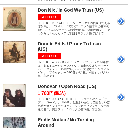
Don Nix / In God We Trust (US)
SOLD OUT
LP ： B+ / B+ / WOC ： ドン・ニックスの代表作である
ばかりか、ゴスペル・スワンプ・ロック基本中の基本の
1st。マッスルショールズ録音の名作。近頃はホントに見
つからなくなったレアな米国オリジナル盤でどうぞ！
Donnie Fritts / Prone To Lean
(US)
SOLD OUT
LP ： B+ / A / CO TOC-I ： ドニー・フリッツの74年作
は、参加ミュージシャンといい、楽曲のクオリティーと
いい、ジャケットの雰囲気といい、完璧なスワンプアル
バム。「ブラックホーク99選」の1枚。米国オリジナル
盤。美品です。
Donovan / Open Road (US)
1,780円(税込)
LP ： B / B+ / SPSE TOC-I ： ドノヴァンの70年「オー
プン・ロード」。「HMS」と並ぶいかにも英国らしい空
気感が漂うフォークロック、シンガーソングライター路
線の名作。英国フォークロックの基本盤。米国盤。
Eddie Mottau / No Turning
Around