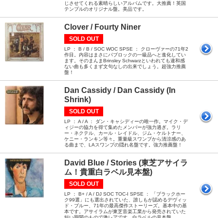
じさせてくれる素晴らしいアルバムです。大推薦！英国
テンプルのオリジナル盤。美品です。
Clover / Fourty Niner
SOLD OUT
LP ： B / B / SOC WOC SPSE ： クローヴァーの71年2
作目。内容はまさにパブロックの一級品へと進化してい
ます。そのまんまBrinsley Schwarzといわれても違和感
ない曲も多くまず文句なしの出来でしょう。超強力推薦
盤！
Dan Cassidy / Dan Cassidy (In
Shrink)
SOLD OUT
LP ： A / A ： ダン・キャシディーの唯一作。マイク・デ
ィジーの協力を得て集めたメンバーが強力過ぎ。ラリ
ー・ネクテル、カール・レイドル、ジム・ケルトナー、
ケニー・ランキン等々。重量級スワンプから清涼感のあ
る曲まで、LAスワンプの隠れ名盤です。強力推薦盤！
David Blue / Stories (東芝アサイラ
ム！貴重白ラベル見本盤)
SOLD OUT
LP ： B+ / A / DJ SOC TOC-I SPSE ： 「ブラックホー
ク99選」にも選出されていた、誰しもが認めるデヴィッ
ド・ブルー、71年の最高傑作ストーリーズ。基本中の基
本です。アサイラムが東芝音楽工業から発売されていた
短い期間のもので激レアです。白ラベルの見本盤。