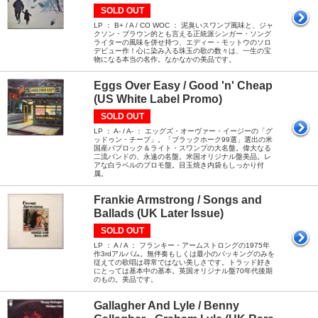
SOLD OUT
LP ： B+ / A / CO WOC ： 泥臭いスワンプ風味と、ジャ
クソン・ブラウン的とも言える正統派シンガー・ソング
ライターの風味を併せ持つ、エディー・モットウのソロ
デビュー作！心に染み入る珠玉の歌の数々は、一生の宝
物になる本当の名作。なかなかの美品です。
Eggs Over Easy / Good 'n' Cheap
(US White Label Promo)
SOLD OUT
LP ： A- / A- ： エッグズ・オーヴァー・イージーの「グ
ッドゥン・チープ」。「ブラックホーク99選」選出の米
国産パブロック＆ライト・スワンプの大名盤。偉大なる
二流バンドの、永遠の名盤。米国オリジナル盤美品。レ
アな白ラベルのプロモ盤。目玉焼き内袋もしっかり付
属。
Frankie Armstrong / Songs and
Ballads (UK Later Issue)
SOLD OUT
LP ： A / A ： フランキー・アームストロングの1975年
作3rdアルバム。無伴奏もしくは最小のバッキングのみを
従えての歌唱は尋常ではない美しさです。トラッド好き
にとっては基本中の基本。英国オリジナル盤70年代後期
のもの。美品です。
Gallagher And Lyle / Benny