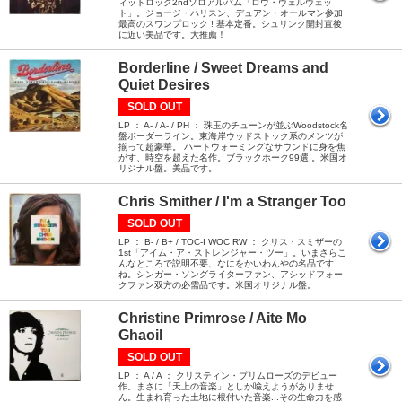
ィットロック2ndソロアルバム「ロウ・ヴェルヴェッ
ト」。ジョージ・ハリスン、デュアン・オールマン参加
最高のスワンプロック ! 基本定番。シュリンク開封直後
に近い美品です。大推薦！
Borderline / Sweet Dreams and
Quiet Desires
SOLD OUT
LP ： A- / A- / PH ： 珠玉のチューンが並ぶWoodstock名
盤ボーダーライン。東海岸ウッドストック系のメンツが
揃って超豪華。 ハートウォーミングなサウンドに身を焦
がす、時空を超えた名作。ブラックホーク99選.。米国オ
リジナル盤。美品です。
Chris Smither / I'm a Stranger Too
SOLD OUT
LP ： B- / B+ / TOC-I WOC RW ： クリス・スミザーの
1st「アイム・ア・ストレンジャー・ツー」。いまさらこ
んなところで説明不要、なにをかいわんやの名品です
ね。シンガー・ソングライターファン、アシッドフォー
クファン双方の必需品です。米国オリジナル盤。
Christine Primrose / Aite Mo
Ghaoil
SOLD OUT
LP ： A / A ： クリスティン・プリムローズのデビュー
作。まさに「天上の音楽」としか喩えようがありませ
ん。生まれ育った土地に根付いた音楽...その生命力を感