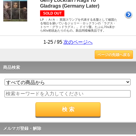
Gerry Lockran / Rags To
Gladrags (Germany Later)
SOLD OUT
LP ： A / A ： 英国スワンプを代表する名盤として確固た
る地位を築いているジェリー・ロックランの「ラグス・
トゥー・グラッドラグス」。ドイツ盤。たぶん70s末か
ら80s初頭あたりのもの。新品同様極美品です。
1-25 / 95
次のページへ
ページの先頭へ戻る
商品検索
メルマガ登録・解除