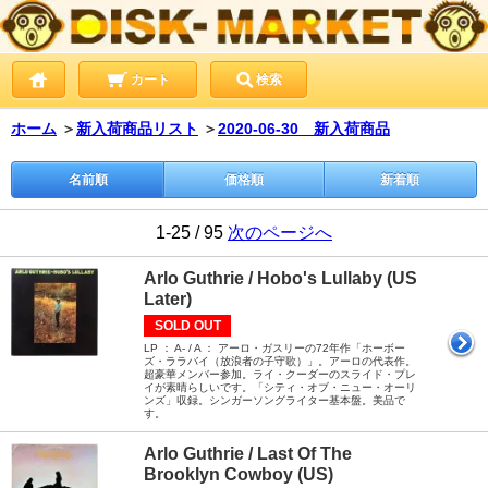
カート
検索
ホーム
＞
新入荷商品リスト
＞
2020-06-30 新入荷商品
名前順
価格順
新着順
1-25 / 95
次のページへ
Arlo Guthrie / Hobo's Lullaby (US
Later)
SOLD OUT
LP ： A- / A ： アーロ・ガスリーの72年作「ホーボー
ズ・ララバイ（放浪者の子守歌）」。アーロの代表作。
超豪華メンバー参加。ライ・クーダーのスライド・プレ
イが素晴らしいです。「シティ・オブ・ニュー・オーリ
ンズ」収録。シンガーソングライター基本盤。美品で
す。
Arlo Guthrie / Last Of The
Brooklyn Cowboy (US)