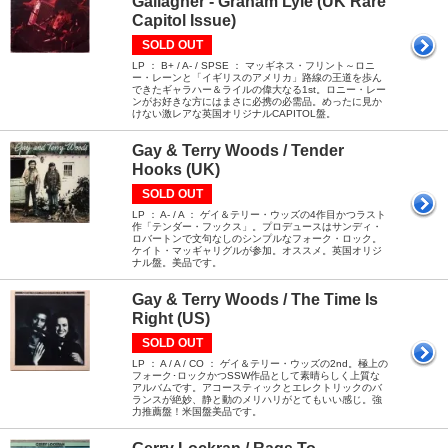
Gallagher - Graham Lyle (UK Rare
Capitol Issue)
SOLD OUT
LP ： B+ / A- / SPSE ： マッギネス・フリント～ロニ
ー・レーンと「イギリスのアメリカ」路線の王道を歩ん
できたギャラハー＆ライルの偉大なる1st。ロニー・レー
ンがお好きな方にはまさに必携の必需品。めったに見か
けない激レアな英国オリジナルCAPITOL盤。
Gay & Terry Woods / Tender
Hooks (UK)
SOLD OUT
LP ： A- / A ： ゲイ＆テリー・ウッズの4作目かつラスト
作「テンダー・フックス」。プロデュースはサンディ・
ロバートンで文句なしのシンプルなフォーク・ロック。
ケイト・マッギャリグルが参加。オススメ。英国オリジ
ナル盤。美品です。
Gay & Terry Woods / The Time Is
Right (US)
SOLD OUT
LP ： A / A / CO ： ゲイ＆テリー・ウッズの2nd。極上の
フォーク･ロックかつSSW作品として素晴らしく上質な
アルバムです。アコースティックとエレクトリックのバ
ランスが絶妙、静と動のメリハリがとてもいい感じ。強
力推薦盤！米国盤美品です。