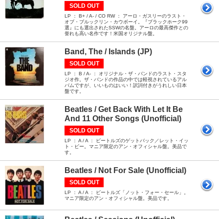
SOLD OUT
LP ： B+ / A- / CO RW ： アーロ・ガスリーのラスト・
オブ・ブルックリン・カウボーイ。『ブラックホーク99
選』にも選出されたSSWの名盤。アーロの最高傑作との
誉れも高い名作です！米国オリジナル盤。
Band, The / Islands (JP)
SOLD OUT
LP ： B / A- ： オリジナル・ザ・バンドのラスト・スタ
ジオ作。ザ・バンドの作品の中では軽視されているアル
バムですが、いいものはいい！訳詞付きがうれしい日本
盤です。
Beatles / Get Back With Let It Be
And 11 Other Songs (Unofficial)
SOLD OUT
LP ： A / A ： ビートルズのゲットバック／レット・イッ
ト・ビー。マニア限定のアン・オフィシャル盤。美品で
す。
Beatles / Not For Sale (Unofficial)
SOLD OUT
LP ： A / A ： ビートルズ「ノット・フォー・セール」。
マニア限定のアン・オフィシャル盤。美品です。