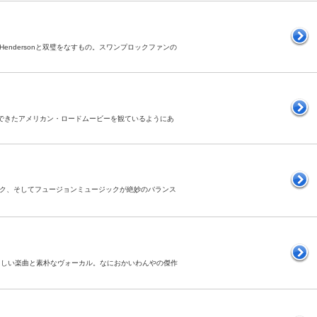
od Hendersonと双璧をなすもの。スワンプロックファンの
」。よくできたアメリカン・ロードムービーを観ているようにあ
、ファンク、そしてフュージョンミュージックが絶妙のバランス
。素晴らしい楽曲と素朴なヴォーカル。なにおかいわんやの傑作