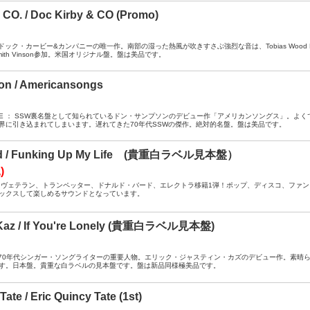
 CO. / Doc Kirby & CO (Promo)
 / DJ ： ドック・カービー&カンパニーの唯一作。南部の湿った熱風が吹きすさぶ強烈な音は、Tobias Wo
ith Vinson参加。米国オリジナル盤。盤は美品です。
n / Americansongs
A- / SPSE ： SSW裏名盤として知られているドン・サンプソンのデビュー作「アメリカンソングス
界に引き込まれてしまいます。遅れてきた70年代SSWの傑作。絶対的名盤。盤は美品です。
rd / Funking Up My Life (貴重白ラベル見本盤）
)
A / DJ ： ヴェテラン、トランペッター、ドナルド・バード、エレクトラ移籍1弾！ポップ、ディスコ
ックスして楽しめるサウンドとなっています。
n Kaz / If You're Lonely (貴重白ラベル見本盤)
A / DJ ： 70年代シンガー・ソングライターの重要人物。エリック・ジャスティン・カズのデビュー作
す。日本盤。貴重な白ラベルの見本盤です。盤は新品同様極美品です。
Tate / Eric Quincy Tate (1st)