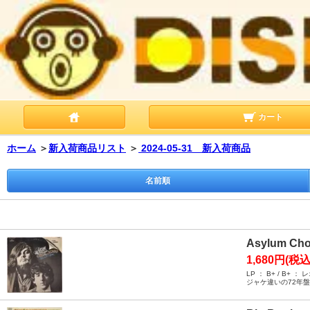
カート
ホーム
＞
新入荷商品リスト
＞
2024-05-31 新入荷商品
名前順
Asylum Choi
1,680円(税込
LP ： B+ / 
ジャケ違いの72年