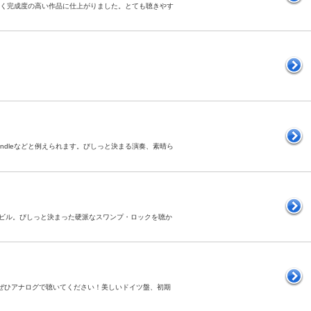
晴らしく完成度の高い作品に仕上がりました。とても聴きやす
ow Candleなどと例えられます。びしっと決まる演奏、素晴ら
ナッシュビル。びしっと決まった硬派なスワンプ・ロックを聴か
物はぜひアナログで聴いてください！美しいドイツ盤、初期