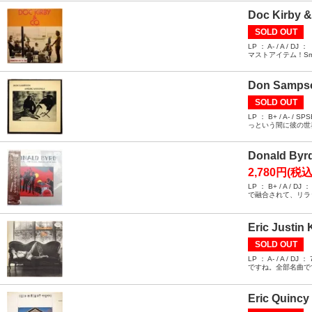
Doc Kirby &
SOLD OUT
LP ： A- / A
マストアイテム！Sm
Don Sampso
SOLD OUT
LP ： B+ / 
っという間に彼の世
Donald By
2,780円(税込
LP ： B+ / 
で融合されて、リラ
Eric Justi
SOLD OUT
LP ： A- / 
ですね。全部名曲で
Eric Quincy 