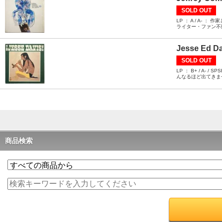
SOLD OUT
LP ： A / A
ライター・ファン不
Jesse Ed Da
SOLD OUT
LP ： B+ / 
んなるほど出てきま
商品検索