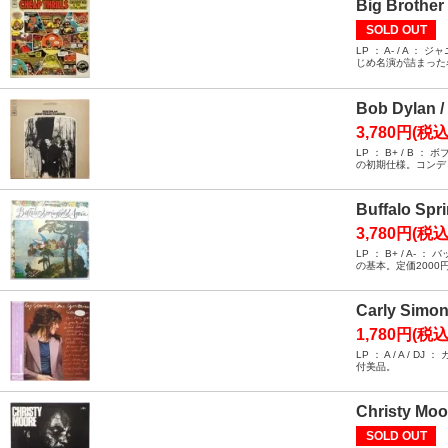
Big Brother
SOLD OUT
LP ： A- / 
じめ名演が詰まった
Bob Dylan /
3,780円(税込
LP ： B+ / 
の初期仕様。コンデ
Buffalo Spri
3,780円(税込
LP ： B+ / 
の基本。定価200
Carly Sim
1,780円(税込
LP ： A / A
付美品。
Christy Moo
SOLD OUT