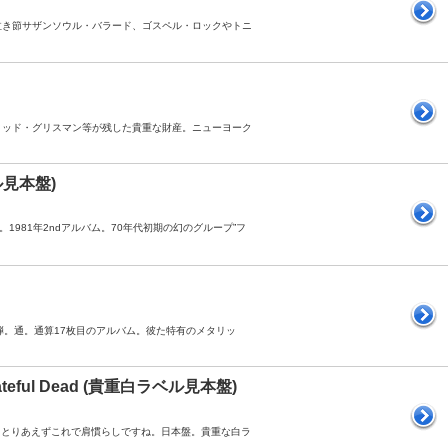
バー、泣き節サザンソウル・バラード、ゴスペル・ロックやトニ
デヴィッド・グリスマン等が残した貴重な財産。ニューヨーク
ラベル見本盤)
ド。1981年2ndアルバム。70年代初期の幻のグループ”フ
ク第2弾。通。通算17枚目のアルバム。彼た特有のメタリッ
The Grateful Dead (貴重白ラベル見本盤)
う方は、とりあえずこれで肩慣らしですね。日本盤。貴重な白ラ