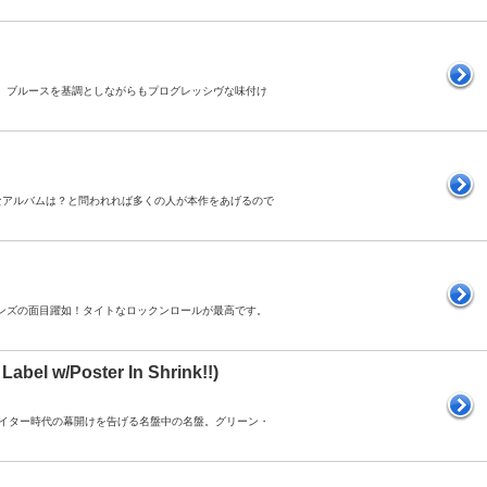
名作。ブルースを基調としながらもプログレッシヴな味付け
一番好きなアルバムは？と問われれば多くの人が本作をあげるので
・ストーンズの面目躍如！タイトなロックンロールが最高です。
Label w/Poster In Shrink!!)
ングライター時代の幕開けを告げる名盤中の名盤。グリーン・