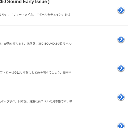
360 Sound Early Issue )
プ・スリル」。「サマー・タイム」「ボール＆チェイン」をは
」が胸を打ちます。米国盤。360 SOUND 2ツ目ラベル
。バッファローはやはり本作にとどめを刺すでしょう。基本中
を任せたポップ快作。日本盤。貴重な白ラベルの見本盤です。帯