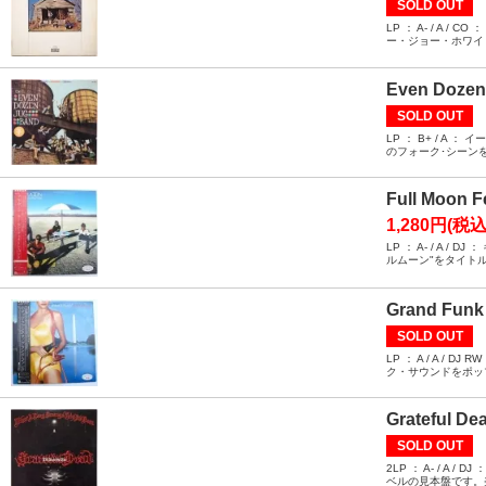
SOLD OUT
LP ： A- / 
ー・ジョー・ホワイ
Even Dozen
SOLD OUT
LP ： B+ / 
のフォーク･シーン
Full Moon 
1,280円(税込
LP ： A- / 
ルムーン"をタイト
Grand Funk 
SOLD OUT
LP ： A / A
ク・サウンドをポッ
Grateful De
SOLD OUT
2LP ： A- /
ベルの見本盤です。