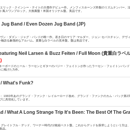
A / CO ： エリック・クインシー・テイトの大傑作デビュー作。メンフィスホーンズ炸裂のリズムナン
ト風スワンプロック。大推薦盤！米国オリジナル盤。美品です。
 Jug Band / Even Dozen Jug Band (JP)
A ： イーヴン・ダズン・ジャグ・バンドの唯一作。若き日のマリア･マルダー、ジョン･セバスチャン、
を物語る象徴的なアルバム。貴重な白ラベルの見本盤。盤は美品です。
Featuring Neil Larsen & Buzz Feiten / Full Moon (貴重白
)
A / DJ ： キーボードのニール・ラーセンとギターのバジー・フェイトンが作ったラーセン・フェイトンバン
ルに掲げた力作。
/ What's Funk?
 / DJ RW ： 1983年あのグランド・ファンク・レイルーロード改め、グランド・ファンクのカム・バッ
プに具現化しています。
ad / What A Long Strange Trip It's Been: The Best Of 
 A / DJ ： グレイトフル・デッド、ワーナー時代の2枚組ベスト盤。これからデッドを探求しようとい
美品。