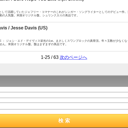
- ： 作家として活躍していたジェフリー・コマナーのこれがシンガー・ソングライターとしてのデビュ
動の人気盤。米国オリジナル盤。シュリンク入りの美品です。
vis / Jesse Davis (US)
A- / SPSE ： ジェシ・エド・デイヴィス栄光の1st。まさしくスワンプロックの真骨頂。年々玉数が
せん。米国オリジナル盤。盤はまずまずの美品です。
1-25 / 63
次のページへ