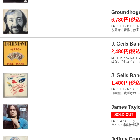
Groundhogs 
6,780円(税込
LP ： B+ / 
も見せる音作りは実
J. Geils B
2,480円(税込
LP ： A- / 
はないでしょうか。
J. Geils B
1,480円(税込
LP ： B+ / 
日本盤。貴重な白ラ
James Taylo
SOLD OUT
LP ： A / A
ラベルの初期仕様品
Jeffrey Coma