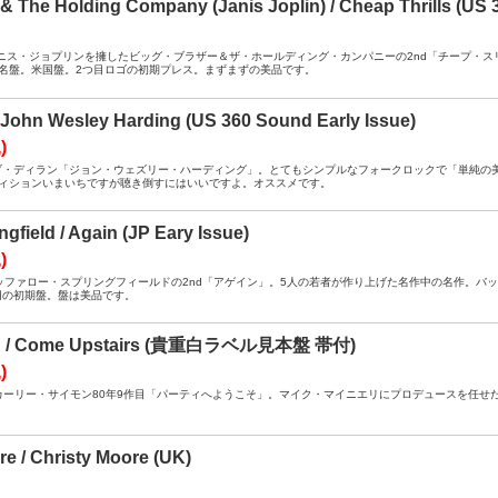
 & The Holding Company (Janis Joplin) / Cheap Thrills (US 
A ： ジャニス・ジョプリンを擁したビッグ・ブラザー＆ザ・ホールディング・カンパニーの2nd「チー
名盤。米国盤。2つ目ロゴの初期プレス。まずまずの美品です。
 John Wesley Harding (US 360 Sound Early Issue)
)
B ： ボブ・ディラン「ジョン・ウェズリー・ハーディング」。とてもシンプルなフォークロックで「単純の美
ィションいまいちですが聴き倒すにはいいですよ。オススメです。
ngfield / Again (JP Eary Issue)
)
A- ： バッファロー・スプリングフィールドの2nd「アゲイン」。5人の若者が作り上げた名作中の名作
0円の初期盤。盤は美品です。
on / Come Upstairs (貴重白ラベル見本盤 帯付)
)
 / DJ ： カーリー・サイモン80年9作目「パーティへようこそ」。マイク・マイニエリにプロデュース
re / Christy Moore (UK)