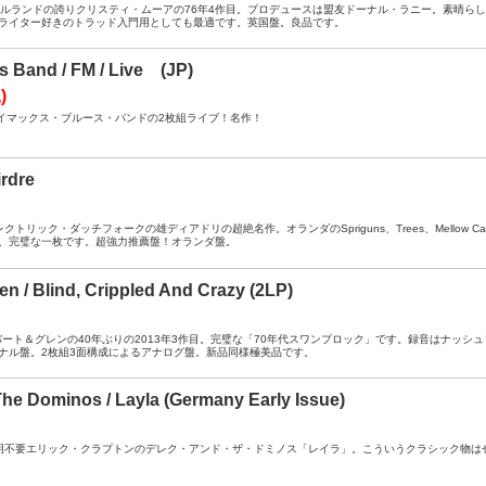
A- ： アイルランドの誇りクリスティ・ムーアの76年4作目。プロデュースは盟友ドーナル・ラニー。素
ライター好きのトラッド入門用としても最適です。英国盤。良品です。
s Band / FM / Live (JP)
)
 ： クライマックス・ブルース・バンドの2枚組ライブ！名作！
irdre
- ： エレクトリック・ダッチフォークの雄ディアドリの超絶名作。オランダのSpriguns、Trees、Mell
、完璧な一枚です。超強力推薦盤！オランダ盤。
en / Blind, Crippled And Crazy (2LP)
 ： デルバート＆グレンの40年ぶりの2013年3作目。完璧な「70年代スワンプロック」です。録音は
ナル盤。2枚組3面構成によるアナログ盤。新品同様極美品です。
he Dominos / Layla (Germany Early Issue)
A- ： 説明不要エリック・クラプトンのデレク・アンド・ザ・ドミノス「レイラ」。こういうクラシック