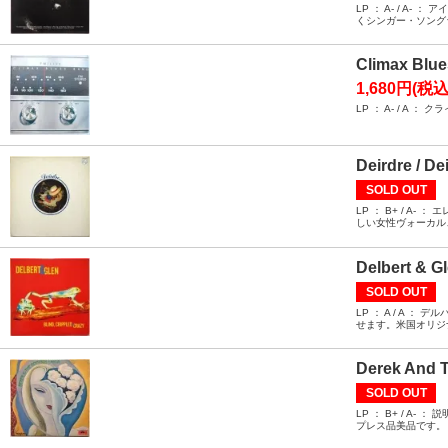
LP ： A- / 
くシンガー・ソング
Climax Blue
1,680円(税込
LP ： A- / A
Deirdre / De
SOLD OUT
LP ： B+ / A
しい女性ヴォーカル
Delbert & Gl
SOLD OUT
LP ： A / A
せます。米国オリジ
Derek And T
SOLD OUT
LP ： B+ / 
プレス品美品です。