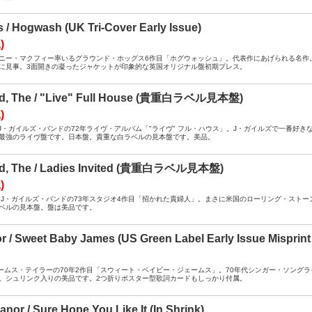
/ Hogwash (UK Tri-Cover Early Issue)
)
B+ ： トニー・マクフィー率いるグラウンド・ホッグス6作目「ホグウォッシュ」。代表作にあげられる
に見事。3面開きの凝ったジャケットが印象的な英国オリジナル盤初期プレス。
and, The / "Live" Full House (貴重白ラベル見本盤)
)
A / DJ ： J・ガイルズ・バンドの72年ライヴ・アルバム「"ライヴ" フル・ハウス」。J・ガイルズで
最強のライヴ盤です。日本盤。貴重な白ラベルの見本盤です。美品。
and, The / Ladies Invited (貴重白ラベル見本盤)
)
A / DJ ： J・ガイルズ・バンドの73年スタジオ4作目「招かれた貴婦人」。まさに米国のローリング
ベルの見本盤。盤は美品です。
r / Sweet Baby James (US Green Label Early Issue Misprint 
- ： ジェームス・テイラーの70年2作目「スウィート・ベイビー・ジェームス」。70年代シンガー・ソ
。シュリンク入りの美品です。2つ折りポスター型歌詞カードもしっかり付属。
nor / Sure Hope You Like It (In Shrink)