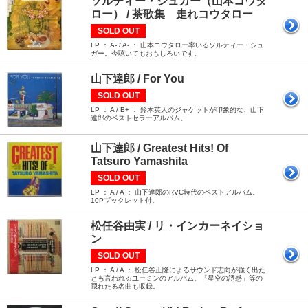
ソルティー・シュガー（山本コウタ
ロー） / 茶歌集 走れコウタロー
SOLD OUT
LP ： A- / A- ： 山本コウタロー率いるソルティー・シュ
ガー。今聴いてもおもしろいです。
山下達郎 / For You
SOLD OUT
LP ： A / B+ ： 鈴木英人のジャケットが印象的な、山下
達郎のベストセラーアルバム。
山下達郎 / Greatest Hits! Of
Tatsuro Yamashita
SOLD OUT
LP ： A / A ： 山下達郎のRVC時代のベストアルバム。
10Pブックレット付。
松任谷由実 / リ・インカーネイショ
ン
SOLD OUT
LP ： A / A ： 松任谷正隆によるサウンド志向が強く出た
とも言われるユーミンのアルバム。「星空の誘惑」等の
隠れたる名曲も収録。