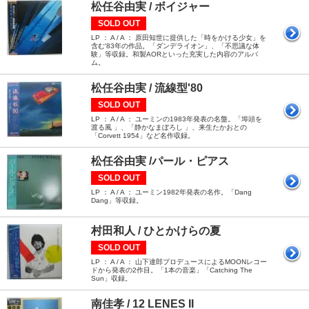
松任谷由実 / ボイジャー
SOLD OUT
LP ： A / A ： 原田知世に提供した「時をかける少女」を
含む'83年の作品。「ダンデライオン」、「不思議な体
験」等収録。和製AORといった充実した内容のアルバ
ム。
松任谷由実 / 流線型'80
SOLD OUT
LP ： A / A ： ユーミンの1983年発表の名盤。「埠頭を
渡る風 」、「静かなまぼろし 」、来生たかおとの
「Corvett 1954」など名作収録。
松任谷由実 /パール・ピアス
SOLD OUT
LP ： A / A ： ユーミン1982年発表の名作。「Dang
Dang」等収録。
村田和人 / ひとかけらの夏
SOLD OUT
LP ： A / A ： 山下達郎プロデュースによるMOONレコー
ドから発表の2作目。「1本の音楽」「Catching The
Sun」収録。
南佳孝 / 12 LENES II