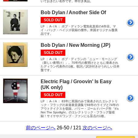
いておきたい名作です。帯付き美品。
Bob Dylan / Another Side Of
SOLD OUT
LP ： A- / A ： ボブ・ディラン電気化直前の4作目。マ
イ・バック・ペイジズ収録の傑作。米国オリジナル盤美
品です。
Bob Dylan / New Morning (JP)
SOLD OUT
LP ： A- / A ： ボブ・ディランの「ニュー・モーニング
（新しい夜明け）」。70年代の夜明けとともに発表され
たディラン代表作の1枚。歌詞／訳詩付きがうれしい日本
盤です。
Electric Flag / Groovin' Is Easy
(UK only)
SOLD OUT
LP ： A- / A ： 83年に英国のみで発表されたエレクトリ
ック・フラッグの未発表音源集で68年のライブと74年の
アウトテイクスを収録。バリー・ゴールドバーグ作「It's
Not The Spotlight」のエレクトリック・フラッグ版収
録！サイケやスワンプ・ファンにも盲点の1枚。
前のページへ
26-50 / 121
次のページへ