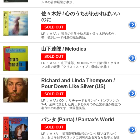
ンスの告井延隆が参加。
佐々木好 / 心のうちがわかればいい
のに
SOLD OUT
LP ： A / A ： 独自の世界を紡ぎ出す佐々木好の名作。
帯、歌詞カード付属の完品美品。
山下達郎 / Melodies
SOLD OUT
LP ： A / A ： 山下達郎、MOONレコード第1弾！クリス
マス曲の定番「クリスマス・イブ」収録の名作！
Richard and Linda Thompson /
Pour Down Like Silver (US)
SOLD OUT
LP ： A / A / CO ： リチャード＆リンダ・トンプソンの
3rd。全体に凛とした美しさと張りつめた緊張感が際立つ
名作中の名作です。米国盤美品。
パンタ (Panta) / Pantax's World
SOLD OUT
LP ： A- / A ： 頭脳警察解散後のパンタ初ソロアルバ
ム。およそ日本のロックに興味のある方なら是非とも聴