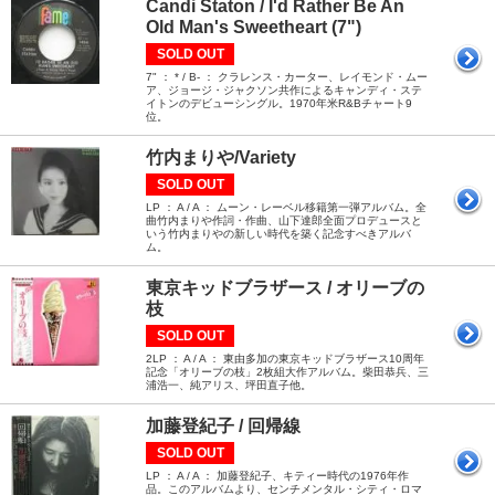
Candi Staton / I'd Rather Be An
Old Man's Sweetheart (7")
SOLD OUT
7" ： * / B- ： クラレンス・カーター、レイモンド・ムー
ア、ジョージ・ジャクソン共作によるキャンディ・ステ
イトンのデビューシングル。1970年米R&Bチャート9
位。
竹内まりや/Variety
SOLD OUT
LP ： A / A ： ムーン・レーベル移籍第一弾アルバム。全
曲竹内まりや作詞・作曲、山下達郎全面プロデュースと
いう竹内まりやの新しい時代を築く記念すべきアルバ
ム。
東京キッドブラザース / オリーブの
枝
SOLD OUT
2LP ： A / A ： 東由多加の東京キッドブラザース10周年
記念「オリーブの枝」2枚組大作アルバム。柴田恭兵、三
浦浩一、純アリス、坪田直子他。
加藤登紀子 / 回帰線
SOLD OUT
LP ： A / A ： 加藤登紀子、キティー時代の1976年作
品。このアルバムより、センチメンタル・シティ・ロマ