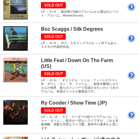
SOLD OUT
LP ： A / A ： 南佳孝の5枚のアルバムから選ばれたベス
ト・アルバム。MastrerSound。
Boz Scaggs / Silk Degrees
SOLD OUT
LP ： A / A ： ボズ・スキャッグスのヒット作でもあり、
ＡＯＲの代表的作品。
Little Feat / Down On The Farm
(US)
SOLD OUT
LP ： A / A- ： オリジナル・リトル・フィートのラスト
作「ダウン・オン・ザ・ファーム」。録音中断時にロウ
エルが他界、残りのメンバーで完成させたいわくつきの
アルバム。米国オリジナル盤美品です。
Ry Cooder / Show Time (JP)
SOLD OUT
LP ： A- / A ： ライ・クーダーの初ライヴアルバム「シ
ョー・タイム」。駄作が一切ないライですが、これも名
曲満載、演奏も完璧なライヴ盤。基本中の基本かと思い
ます。