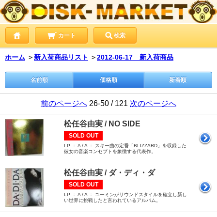
カート
検索
ホーム
＞
新入荷商品リスト
＞
2012-06-17 新入荷商品
名前順
価格順
新着順
前のページへ
26-50 / 121
次のページへ
松任谷由実 / NO SIDE
SOLD OUT
LP ： A / A ： スキー曲の定番「BLIZZARD」を収録した
彼女の音楽コンセプトを象徴する代表作。
松任谷由実 / ダ・ディ・ダ
SOLD OUT
LP ： A / A ： ユーミンがサウンドスタイルを確立し新し
い世界に挑戦したと言われているアルバム。