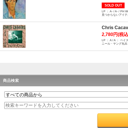
SOLD OUT
LP ： A- / A
見つからないアイテ
Chris Cacav
2,780円(税込
LP ： A / A
ニール・ヤング丸出
商品検索