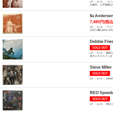
LP ： A / A
大傑作。入手困難な
Ila Andersen 
7,480円(税込
LP ： A / A
き語り嬢Cathie 
Debbie Fried
SOLD OUT
LP ： A / A
強力にオススメしま
Steve Miller
SOLD OUT
LP ： A / A
REO Speedwa
SOLD OUT
LP ： A / A