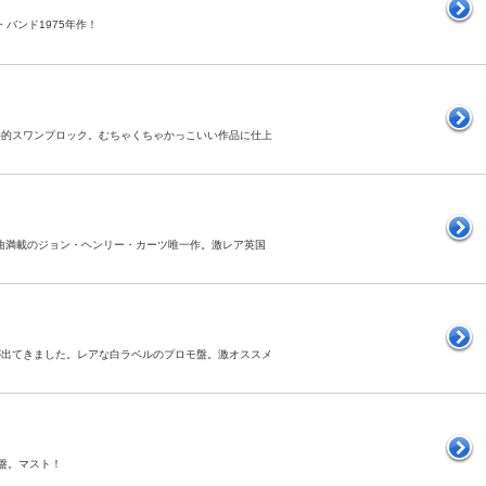
・バンド1975年作！
トで重厚な本格的スワンプロック。むちゃくちゃかっこいい作品に仕上
番。名曲満載のジョン・ヘンリー・カーツ唯一作。激レア英国
の貫録が出てきました。レアな白ラベルのプロモ盤。激オススメ
期盤。マスト！