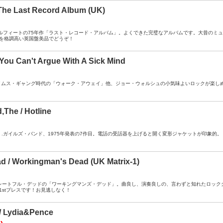
/ The Last Record Album (UK)
A ： リトルフィートの75年作「ラスト・レコード・アルバム」。よくできた完璧なアルバムです。大昔の
を格調高い英国盤美品でどうぞ！
 You Can't Argue With A Sick Mind
 ： ジェイムス・ギャング時代の「ウォーク・アウェイ」他、ジョー・ウォルシュの小気味よいロックが楽
,The / Hotline
/ DJ ： Ｊ.ガイルズ・バンド、1975年発表の7作目。電話の受話器を上げると開く変形ジャケットが印象的。
ad / Workingman's Dead (UK Matrix-1)
A- ： グレートフル・デッドの「ワーキングマンズ・デッド」。曲良し、演奏良しの、言わずと知れたロ
1stプレスです！お見逃しなく！
/ Lydia&Pence