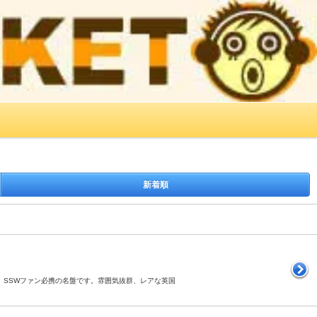
新着順
バム。SSWファン必携の名盤です。雰囲気抜群、レアな英国