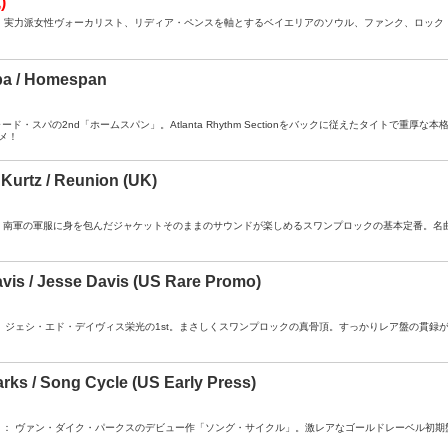
)
A / CO ： 実力派女性ヴォーカリスト、リディア・ペンスを軸とするベイエリアのソウル、ファンク、ロック
pa / Homespan
： リチャード・スパの2nd「ホームスパン」。Atlanta Rhythm Sectionをバックに従えたタイ
メ！
Kurtz / Reunion (UK)
- / RW ： 南軍の軍服に身を包んだジャケットそのままのサウンドが楽しめるスワンプロックの基本定
vis / Jesse Davis (US Rare Promo)
A- / DJ ： ジェシ・エド・デイヴィス栄光の1st。まさしくスワンプロックの真骨頂。すっかりレア盤
rks / Song Cycle (US Early Press)
- / SESP ： ヴァン・ダイク・パークスのデビュー作「ソング・サイクル」。激レアなゴールドレーベル初