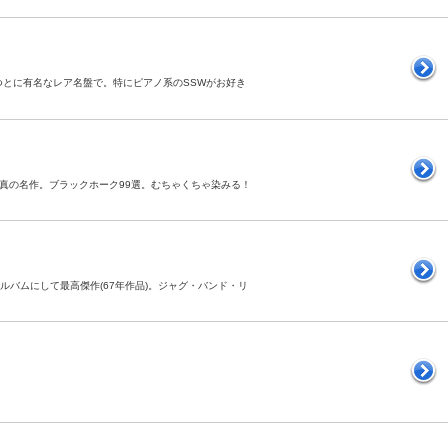
間ではつとに有名なレア名盤で。特にピアノ系のSSWがお好き
なった真の名作。ブラックホーク99選。むちゃくちゃ染みる！
アルバムにして最高傑作(67年作品)。ジャグ・バンド・リ