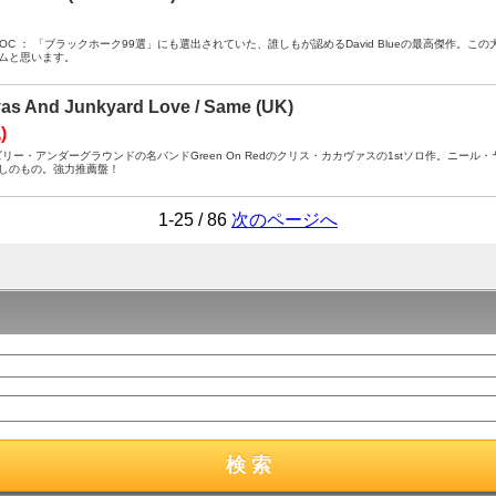
- / PH WOC ： 「ブラックホーク99選」にも選出されていた、誰しもが認めるDavid Blueの最
ムと思います。
as And Junkyard Love / Same (UK)
)
 ： ペイズリー・アンダーグラウンドの名バンドGreen On Redのクリス・カカヴァスの1stソロ作。
しのもの。強力推薦盤！
1-25 / 86
次のページへ