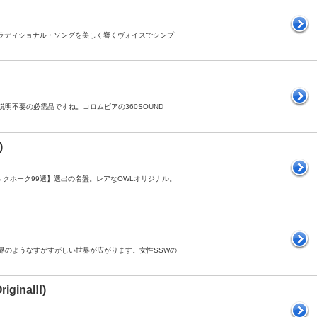
るトラディショナル・ソングを美しく響くヴォイスでシンプ
ら説明不要の必需品ですね。コロムビアの360SOUND
)
ラックホーク99選】選出の名盤。レアなOWLオリジナル。
天上界のようなすがすがしい世界が広がります。女性SSWの
iginal!!)