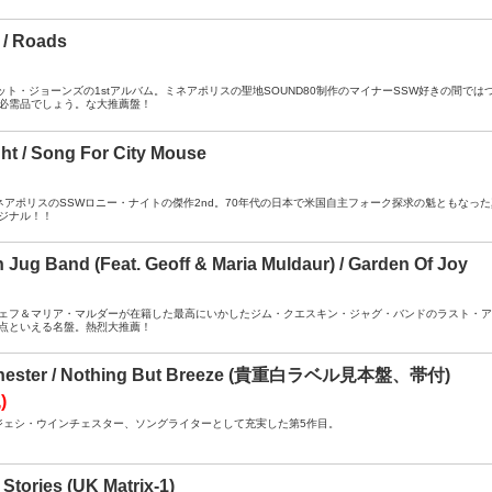
 / Roads
A ： スコット・ジョーンズの1stアルバム。ミネアポリスの聖地SOUND80制作のマイナーSSW好きの
必需品でしょう。な大推薦盤！
ht / Song For City Mouse
A- ： ミネアポリスのSSWロニー・ナイトの傑作2nd。70年代の日本で米国自主フォーク探求の魁とも
ジナル！！
 Jug Band (Feat. Geoff & Maria Muldaur) / Garden Of Joy
B+ ： ジェフ＆マリア・マルダーが在籍した最高にいかしたジム・クエスキン・ジャグ・バンドのラスト・
点といえる名盤。熱烈大推薦！
chester / Nothing But Breeze (貴重白ラベル見本盤、帯付)
)
/ DJ ： ジェシ・ウインチェスター、ソングライターとして充実した第5作目。
 Stories (UK Matrix-1)