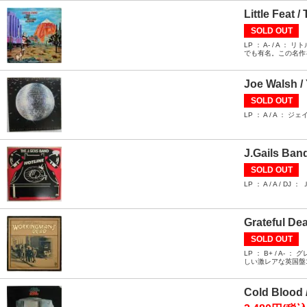
Little Feat 
SOLD OUT
LP ： A- / 
でも有名。この名作
Joe Walsh /
SOLD OUT
LP ： A / A
J.Gails Band
SOLD OUT
LP ： A / A 
Grateful De
SOLD OUT
LP ： B+ / 
しい激レアな英国盤
Cold Blood 