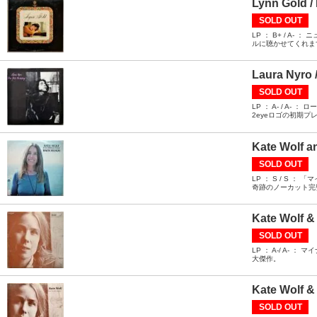
Lynn Gold /
SOLD OUT
LP ： B+ / 
ルに聴かせてくれま
Laura Nyro 
SOLD OUT
LP ： A- / 
2eyeロゴの初期プ
Kate Wolf a
SOLD OUT
LP ： S / S
奇跡のノーカット完
Kate Wolf &
SOLD OUT
LP ： A-/ A
大傑作。
Kate Wolf & 
SOLD OUT