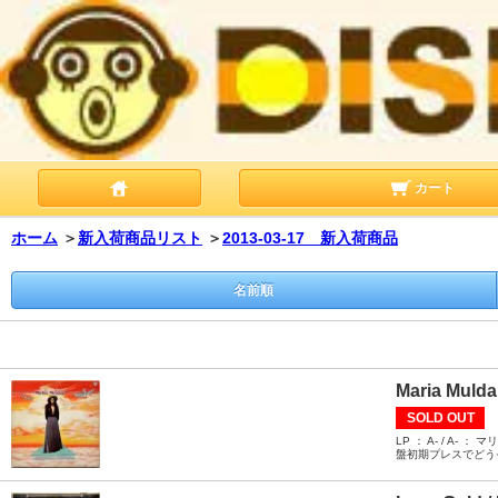
カート
ホーム
＞
新入荷商品リスト
＞
2013-03-17 新入荷商品
名前順
Maria Muldau
SOLD OUT
LP ： A- / 
盤初期プレスでどう