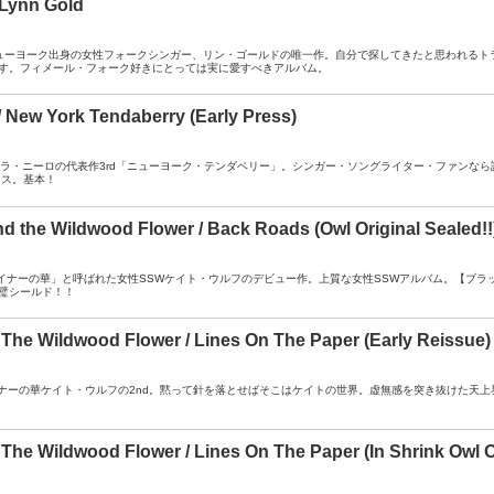
 Lynn Gold
A- ： ニューヨーク出身の女性フォークシンガー、リン・ゴールドの唯一作。自分で探してきたと思われ
す。フィメール・フォーク好きにとっては実に愛すべきアルバム。
/ New York Tendaberry (Early Press)
A- ： ローラ・ニーロの代表作3rd「ニューヨーク・テンダベリー」。シンガー・ソングライター・ファンな
レス。基本！
nd the Wildwood Flower / Back Roads (Owl Original Sealed!!
 ： 「マイナーの華」と呼ばれた女性SSWケイト・ウルフのデビュー作。上質な女性SSWアルバム。【ブ
璧シールド！！
 The Wildwood Flower / Lines On The Paper (Early Reissue)
- ： マイナーの華ケイト・ウルフの2nd。黙って針を落とせばそこはケイトの世界。虚無感を突き抜けた
The Wildwood Flower / Lines On The Paper (In Shrink Owl Or