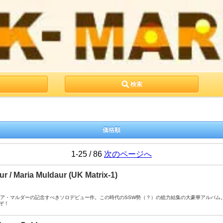
検索
価格順
1-25 / 86
次のページへ
r / Maria Muldaur (UK Matrix-1)
A- ： マリア・マルダーの記念すべきソロデビュー作。この時代のSSW勢（？）の総力結集の大豪華アル
ぞ！