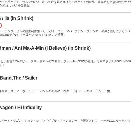
- ： マイナーの華ケイト・ウルフの2nd。黙って針を落とせばそこはケイトの世界。虚無感を突き抜けた
OWLオリジナル盤美品！！
/ Ila (In Shrink)
)
- ： アイラ・アンダーソンの自主制作盤（たぶん唯一作）。アパラチアン・ダルシマーの弾き語りによ
O'Sullivanのダルシマー版といったおもむき。大推薦！
man / Ani Ma-A-Min (I Believe) (In Shrink)
 ： 素晴らしい女性SSWデビー・フリードマンの76年作。フォーキーSSWの聖地、ミネアポリスのSOUN
す！
 Band,The / Sailer
 ： 1968年発表、スティーヴ・ミラー・バンドの初期の代表作「セイラー」のリ・イシュー盤。
gon / Hi Infidelity
 ： REOスピード・ワゴン、ジョン・レノン「ダブル・ファンタジー」を蹴落として、全米No1.になった