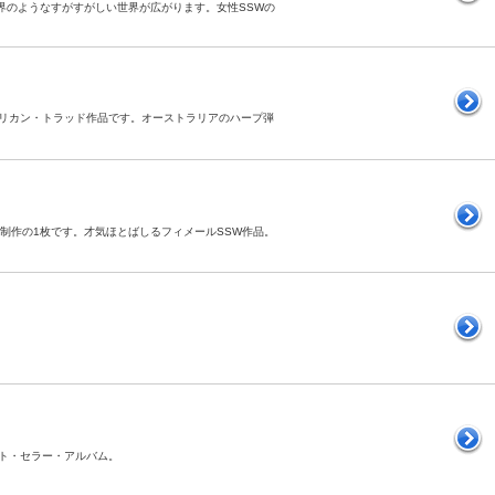
天上界のようなすがすがしい世界が広がります。女性SSWの
るアメリカン・トラッド作品です。オーストラリアのハープ弾
D80制作の1枚です。才気ほとばしるフィメールSSW作品。
ベスト・セラー・アルバム。