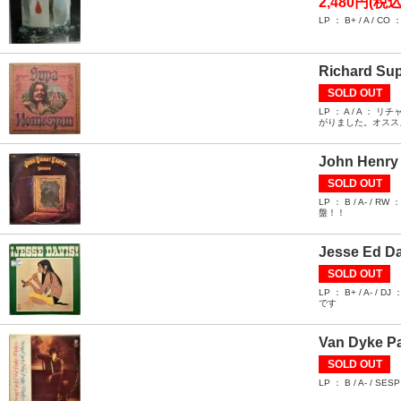
2,480円(税込
LP ： B+ / 
Richard Su
SOLD OUT
LP ： A / A 
がりました。オスス
John Henry 
SOLD OUT
LP ： B / A
盤！！
Jesse Ed Da
SOLD OUT
LP ： B+ / 
です
Van Dyke Pa
SOLD OUT
LP ： B / A